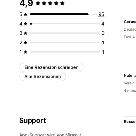
4,9
5
95
Ceras
4
4
Deutsc
3
0
Fast 4
2
1
1
1
Eine Rezension schreiben
Natur
Alle Rezensionen
Verein
4 mona
Support
Resso
App-Support wird von Mirasvit