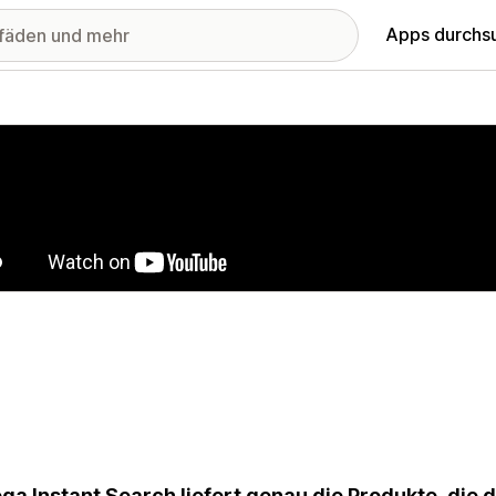
Apps durchs
stellte Bildergalerie
a Instant Search liefert genau die Produkte, die 