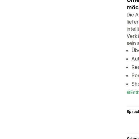
möc
Die A
liefe
intel
Verkä
sein 
Übe
Aut
Rec
Ben
Sho
Ent
Sprac
Kateg