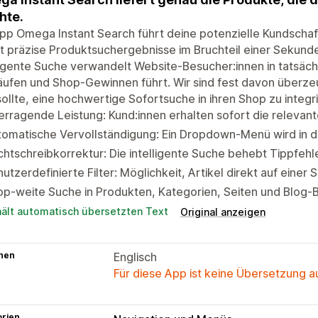
hte.
pp Omega Instant Search führt deine potenzielle Kundschaf
rt präzise Produktsuchergebnisse im Bruchteil einer Sekund
ligente Suche verwandelt Website-Besucher:innen in tatsäch
ufen und Shop-Gewinnen führt. Wir sind fest davon überzeu
sollte, eine hochwertige Sofortsuche in ihren Shop zu integr
rragende Leistung: Kund:innen erhalten sofort die relevan
omatische Vervollständigung: Ein Dropdown-Menü wird in dei
htschreibkorrektur: Die intelligente Suche behebt Tippfehl
utzerdefinierte Filter: Möglichkeit, Artikel direkt auf einer 
p-weite Suche in Produkten, Kategorien, Seiten und Blog-
hält automatisch übersetzten Text
Original anzeigen
hen
Englisch
Für diese App ist keine Übersetzung 
orien