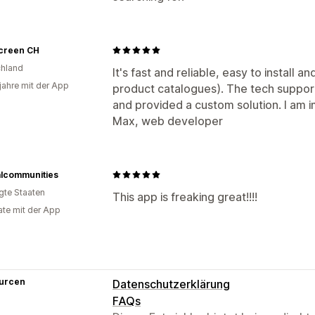
creen CH
hland
It's fast and reliable, easy to install a
 jahre mit der App
product catalogues). The tech suppor
and provided a custom solution. I am 
Max, web developer
alcommunities
igte Staaten
This app is freaking great!!!!
te mit der App
urcen
Datenschutzerklärung
FAQs