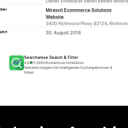
Dieser Entwickler bietet keinen direk
kler
Mirasvit Ecommerce Solutions
Website
3400 Richmond Pkwy #2124, Richmon
ührt
30. August 2016
Searchanise Search & Filter
von 5 Sternen
4,8
(1.069)
•
Kostenlose Installation
1069 Rezensionen insgesamt
Verkäufe steigern mit intelligenten Suchergebnissen &
Filtern