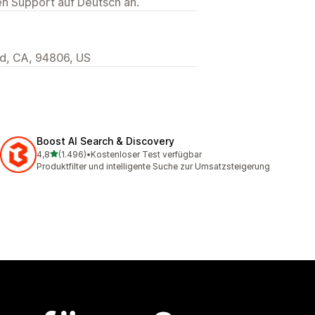
ten Support auf Deutsch an.
d, CA, 94806, US
Boost AI Search & Discovery
von 5 Sternen
4,8
(1.496)
•
Kostenloser Test verfügbar
1496 Rezensionen insgesamt
Produktfilter und intelligente Suche zur Umsatzsteigerung