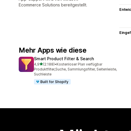
Ecommerce Solutions bereitgestellt.
Entwic
Eingef
Mehr Apps wie diese
Smart Product Filter & Search
von 5 Sternen
4,9
(2.188)
•
Kostenloser Plan verfügbar
2188 Rezensionen insgesamt
Produktfilter,Suche, Sammlungsfilter, Seitenleiste,
Suchleiste
Built for Shopify