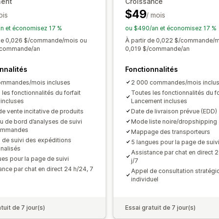
ent
Croissance
$49
ois
/ mois
n et économisez 17 %
ou $490/an et économisez 17 %
 de 0,026 $/commande/mois ou
À partir de 0,022 $/commande/m
/commande/an
0,019 $/commande/an
nnalités
Fonctionnalités
ommandes/mois incluses
2 000 commandes/mois inclu
les fonctionnalités du forfait
Toutes les fonctionnalités du fo
 incluses
Lancement incluses
e vente incitative de produits
Date de livraison prévue (EDD)
u de bord d’analyses de suivi
Mode liste noire/dropshipping
ommandes
Mappage des transporteurs
s de suivi des expéditions
5 langues pour la page de suiv
nalisés
Assistance par chat en direct 2
ues pour la page de suivi
j/7
ance par chat en direct 24 h/24, 7
Appel de consultation stratégi
individuel
tuit de 7 jour(s)
Essai gratuit de 7 jour(s)