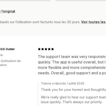
 l’original
basés sur l’utilisation sont facturés tous les 30 jours.
Voir toutes les
UGG Outlet
ie
The support team was very responsiv
 d’utilisation de
quickly. The app is useful overall, but 
cation
more flexible and more comprehensive 
needs. Overall, good support and a po
Trakow a répondu 1 juillet 2026
Thank you for your honest and thoughtfu
We’re really glad to hear our support tea
issue quickly. That’s always our priority.