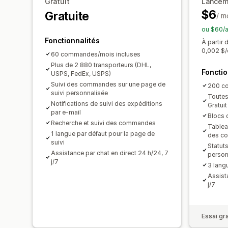
Gratuit
Lancem
$6
Gratuite
/ m
ou $60/a
Fonctionnalités
À partir
0,002 $
60 commandes/mois incluses
Plus de 2 880 transporteurs (DHL,
Fonctio
USPS, FedEx, USPS)
Suivi des commandes sur une page de
200 c
suivi personnalisée
Toutes 
Notifications de suivi des expéditions
Gratuit
par e-mail
Blocs d
Recherche et suivi des commandes
Tablea
1 langue par défaut pour la page de
des c
suivi
Statut
Assistance par chat en direct 24 h/24, 7
person
j/7
3 lang
Assist
j/7
Essai gra