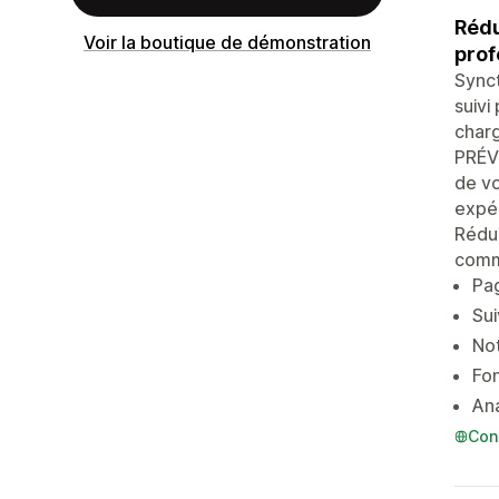
Rédu
Voir la boutique de démonstration
prof
Synct
suivi
charg
PRÉVU
de v
expéd
Rédui
comm
Pag
Sui
Not
Fon
Ana
Con