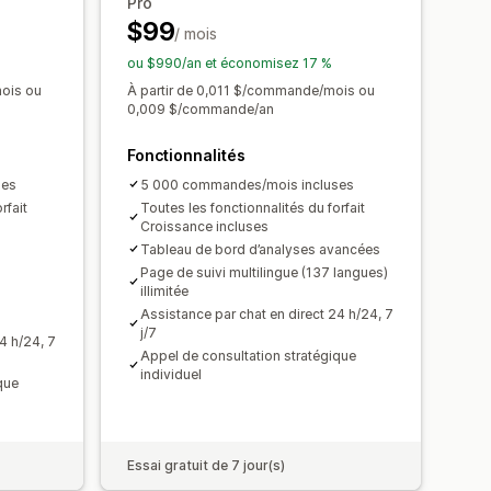
Pro
$99
/ mois
ou $990/an et économisez 17 %
ois ou
À partir de 0,011 $/commande/mois ou
0,009 $/commande/an
Fonctionnalités
ses
5 000 commandes/mois incluses
rfait
Toutes les fonctionnalités du forfait
Croissance incluses
Tableau de bord d’analyses avancées
Page de suivi multilingue (137 langues)
illimitée
Assistance par chat en direct 24 h/24, 7
i
j/7
4 h/24, 7
Appel de consultation stratégique
individuel
que
Essai gratuit de 7 jour(s)