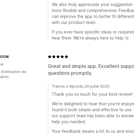
We also truly appreciate your suggestion
more flexible and comprehensive. Feedbac
can improve the app to better fit different
with our product team.
If you ever have specific ideas or require
hear them. We’re always here to help 🚀
MOON
ie
Great and simple app. Excellent supp
 d’utilisation de
questions promptly.
cation
Trakow a répondu 29 juillet 2026
Thank you so much for your kind review! 
We're delighted to hear that you're enjo
found it both simple and effective to use.
our support team has been able to answe
help you needed.
Your feedback means a lot to us and enc