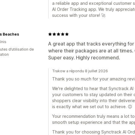
a reliable app and exceptional customer 
AI Order Tracking app. We truly apprecia
success with your store! 🚀
s Beaches
Unis
A great app that tracks everything fo
tes d’utilisation de
where their packages are at all times.
cation
Super easy. Highly recommend.
Trakow a répondu 8 juillet 2026
Thank you so much for your amazing revi
We're delighted to hear that Synctrack AI
your customers to stay updated on their o
shoppers clear visibility into their delive
is exactly what we set out to achieve. 😊
Your recommendation truly means a lot to 
smooth setup experience and that the app
Thank you for choosing Synctrack AI Orde