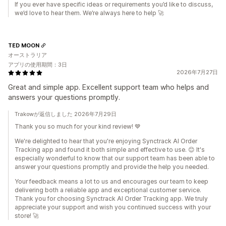
If you ever have specific ideas or requirements you’d like to discuss,
we’d love to hear them. We’re always here to help 🚀
TED MOON
オーストラリア
アプリの使用期間：3日
2026年7月27日
Great and simple app. Excellent support team who helps and
answers your questions promptly.
Trakowが返信しました 2026年7月29日
Thank you so much for your kind review! 💙
We're delighted to hear that you're enjoying Synctrack AI Order
Tracking app and found it both simple and effective to use. 😊 It's
especially wonderful to know that our support team has been able to
answer your questions promptly and provide the help you needed.
Your feedback means a lot to us and encourages our team to keep
delivering both a reliable app and exceptional customer service.
Thank you for choosing Synctrack AI Order Tracking app. We truly
appreciate your support and wish you continued success with your
store! 🚀