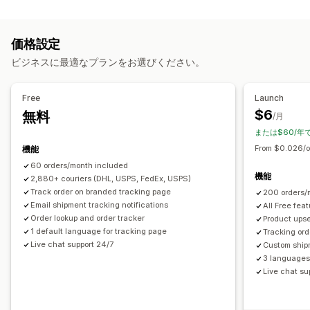
ラベルと梱包
カスタム追跡リンク
翻訳
配達予定日
グローバル追跡
配達日
注文の同期
配送業者の選択
ダッシュボード
注文のエクスポート
複数の配送業者
API
分析
価格設定
配送業者のマスキング
配送品の管理
ビジネスに最適なプランをお選びください。
注文の同期
リアルタイム追跡
ブランド化された追跡ページ
通知
メール通知
注文の更新
配送分析
メール
リアルタイム通知
カスタム通知
オートメーション
Free
Launch
$6
無料
/月
または$60/年
From $0.026/o
機能
60 orders/month included
機能
2,880+ couriers (DHL, USPS, FedEx, USPS)
Track order on branded tracking page
200 orders/
Email shipment tracking notifications
All Free fea
Order lookup and order tracker
Product upse
1 default language for tracking page
Tracking ord
Live chat support 24/7
Custom ship
3 languages 
Live chat su