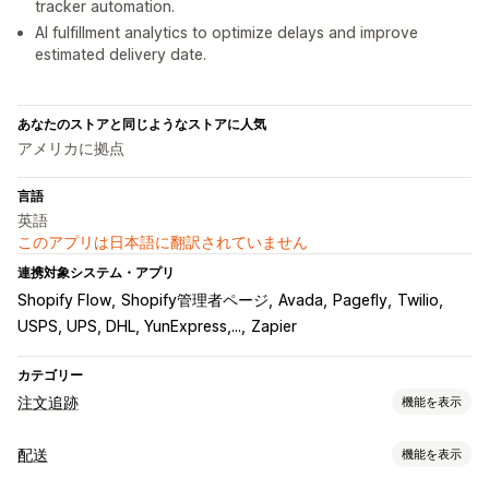
tracker automation.
AI fulfillment analytics to optimize delays and improve
estimated delivery date.
あなたのストアと同じようなストアに人気
アメリカに拠点
言語
英語
このアプリは日本語に翻訳されていません
連携対象システム・アプリ
Shopify Flow
Shopify管理者ページ
Avada
Pagefly
Twilio
USPS, UPS, DHL, YunExpress,...
Zapier
カテゴリー
注文追跡
機能を表示
追跡
配送
機能を表示
ブランド化された追跡ページ
注文検索ページ
リアルタイム追跡