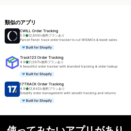
類似のアプリ
CWILL Order Tracking
5つ星中
5.0
(2,859)
•
無料プランあり
合計レビュー数：2859件
Parcel Panel: track order tracker to cut WISMOs & boost sales
Built for Shopify
Track123 Order Tracking
5つ星中
4.9
(1,567)
•
無料プランあり
合計レビュー数：1567件
A beautiful order tracker with branded tracking & order lookup
Built for Shopify
17TRACK Order Tracking
5つ星中
4.9
(3,842)
•
無料プランあり
合計レビュー数：3842件
Simplify order management with smooth tracking and returns
Built for Shopify
使ってみたいアプリがあり