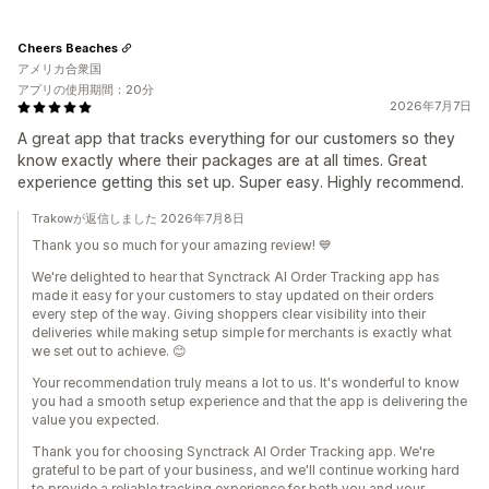
Cheers Beaches
アメリカ合衆国
アプリの使用期間：20分
2026年7月7日
A great app that tracks everything for our customers so they
know exactly where their packages are at all times. Great
experience getting this set up. Super easy. Highly recommend.
Trakowが返信しました 2026年7月8日
Thank you so much for your amazing review! 💙
We're delighted to hear that Synctrack AI Order Tracking app has
made it easy for your customers to stay updated on their orders
every step of the way. Giving shoppers clear visibility into their
deliveries while making setup simple for merchants is exactly what
we set out to achieve. 😊
Your recommendation truly means a lot to us. It's wonderful to know
you had a smooth setup experience and that the app is delivering the
value you expected.
Thank you for choosing Synctrack AI Order Tracking app. We're
grateful to be part of your business, and we'll continue working hard
to provide a reliable tracking experience for both you and your