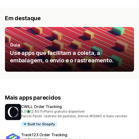
Em destaque
Guia
Use apps que facilitam a coleta, a
embalagem, o envio e o rastreamento.
Mais apps parecidos
CWILL Order Tracking
de 5 estrelas
5,0
(2.857)
•
Plano gratuito disponível
2857 avaliações ao todo
Parcel Panel: rastreio de pedidos, menos WISMO e mais vendas
Built for Shopify
Track123 Order Tracking