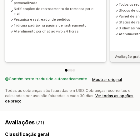
personalizada
Todos os rec
Notificações de rastreamento de remessa por e-
Blocos de up
mail
Painel de an
Pesquisa e rastreador de pedidos
Status de r
1 idioma padrão na página de rastreamento
3 idiomas n
Atendimento por chat ao vivo 24 horas
Atendimento 
Avaliação grat
Contém texto traduzido automaticamente
Mostrar original
Todas as cobranças são faturadas em USD. Cobranças recorrentes e
calculadas por uso são faturadas a cada 30 dias.
Ver todas as opções
de preço
Avaliações
(71)
Classificação geral