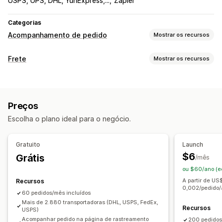
USPS, UPS, DHL, YunExpress,...
Zapier
Categorias
Acompanhamento de pedido
Mostrar os recursos
Acompanhamento
Frete
Mostrar os recursos
Página de rastreamento com a marca
Etiquetas e embalagem
Página de pesquisa de pedidos
Data de entrega
Sincronização de pedidos
Rastreamento em tempo real
Preços
Seleção de transportadora
Link de rastreamento personalizado
Tradução
Escolha o plano ideal para o negócio.
Data de entrega estimada
Rastreamento global
Gerenciamento de remessas
Painéis de controle
Exportação de pedidos
Sincronização de pedidos
Gratuito
Launch
Várias transportadoras
API
Análises
Acompanhamento em tempo real
$6
Grátis
/mês
Mascaramento de transportadora
Página de rastreamento com a marca
ou $60/ano (e
Notificações por e-mail
Atualizações de pedidos
Notificações
A partir de U
Recursos
0,002/pedido
Análises de frete
E-mail
Notificações em tempo real
60 pedidos/mês incluídos
Mais de 2.880 transportadoras (DHL, USPS, FedEx,
Notificações personalizadas
Automações
Recursos
USPS)
Acompanhar pedido na página de rastreamento
200 pedidos