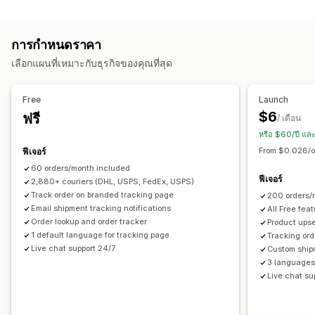
ป้ายกำกับและบรรจุภัณฑ์
ลิงค์ติดตามที่กำหนดเอง
การแปล
วันที่จัดส่งโดยประมาณ
วันที่จัดส่ง
ซิงค์คำสั่งซื้อ
การเลือกผู้ขนส่ง
การติดตามทั่วโลก
แดชบอร์ด
การส่งออกคำสั่งซื้อ
การกำหนดราคา
ผู้ขนส่งหลายราย
API
การวิเคราะห์
การปิดข้อมูลผู้ให้บริการ
การจัดการการจัดส่ง
เลือกแผนที่เหมาะกับธุรกิจของคุณที่สุด
ซิงค์คำสั่งซื้อ
การติดตามแบบเรียลไทม์
หน้าติดตามแบรนด์
การแจ้งเตือน
การแจ้งเตือนทางอีเมล
อัปเดตคำสั่งซื้อ
การวิเคราะห์การจัดส่ง
อีเมล
การแจ้งเตือนแบบเรียลไทม์
การแจ้งเตือนพนักงาน
Free
Launch
การทำงานอัตโนมัติ
$6
ฟรี
/ เดือน
หรือ $60/ปี แล
From $0.026/o
ฟีเจอร์
60 orders/month included
ฟีเจอร์
2,880+ couriers (DHL, USPS, FedEx, USPS)
Track order on branded tracking page
200 orders/
Email shipment tracking notifications
All Free fea
Order lookup and order tracker
Product upse
1 default language for tracking page
Tracking ord
Live chat support 24/7
Custom ship
3 languages 
Live chat su