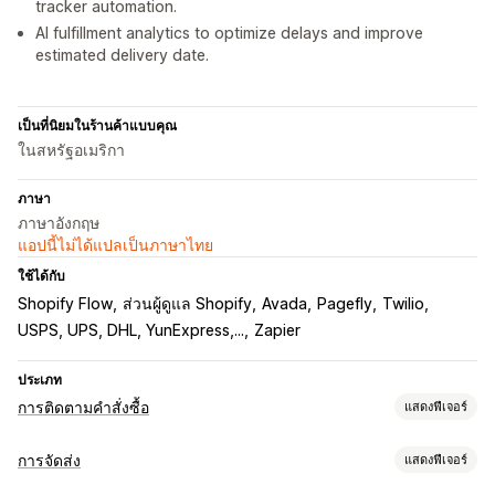
tracker automation.
AI fulfillment analytics to optimize delays and improve
estimated delivery date.
เป็นที่นิยมในร้านค้าแบบคุณ
ในสหรัฐอเมริกา
ภาษา
ภาษาอังกฤษ
แอปนี้ไม่ได้แปลเป็นภาษาไทย
ใช้ได้กับ
Shopify Flow
ส่วนผู้ดูแล Shopify
Avada
Pagefly
Twilio
USPS, UPS, DHL, YunExpress,...
Zapier
ประเภท
การติดตามคำสั่งซื้อ
แสดงฟีเจอร์
การติดตาม
การจัดส่ง
แสดงฟีเจอร์
หน้าติดตามแบรนด์
หน้าค้นหาคำสั่งซื้อ
การติดตามแบบเรียลไทม์