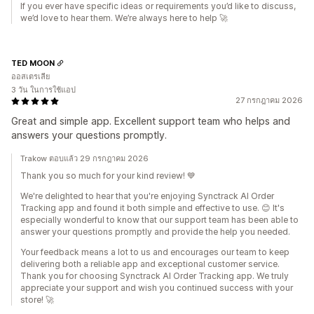
If you ever have specific ideas or requirements you’d like to discuss,
we’d love to hear them. We’re always here to help 🚀
TED MOON
ออสเตรเลีย
3 วัน ในการใช้แอป
27 กรกฎาคม 2026
Great and simple app. Excellent support team who helps and
answers your questions promptly.
Trakow ตอบแล้ว 29 กรกฎาคม 2026
Thank you so much for your kind review! 💙
We're delighted to hear that you're enjoying Synctrack AI Order
Tracking app and found it both simple and effective to use. 😊 It's
especially wonderful to know that our support team has been able to
answer your questions promptly and provide the help you needed.
Your feedback means a lot to us and encourages our team to keep
delivering both a reliable app and exceptional customer service.
Thank you for choosing Synctrack AI Order Tracking app. We truly
appreciate your support and wish you continued success with your
store! 🚀