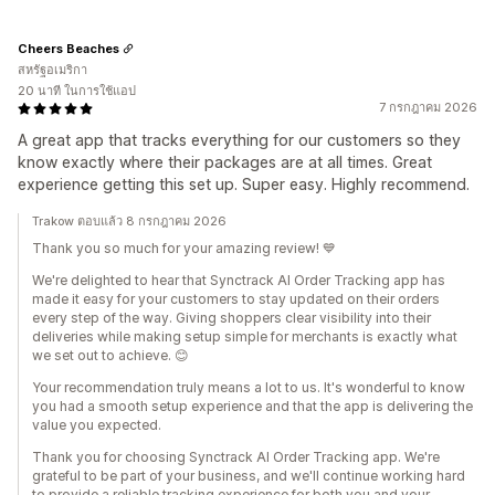
Cheers Beaches
สหรัฐอเมริกา
20 นาที ในการใช้แอป
7 กรกฎาคม 2026
A great app that tracks everything for our customers so they
know exactly where their packages are at all times. Great
experience getting this set up. Super easy. Highly recommend.
Trakow ตอบแล้ว 8 กรกฎาคม 2026
Thank you so much for your amazing review! 💙
We're delighted to hear that Synctrack AI Order Tracking app has
made it easy for your customers to stay updated on their orders
every step of the way. Giving shoppers clear visibility into their
deliveries while making setup simple for merchants is exactly what
we set out to achieve. 😊
Your recommendation truly means a lot to us. It's wonderful to know
you had a smooth setup experience and that the app is delivering the
value you expected.
Thank you for choosing Synctrack AI Order Tracking app. We're
grateful to be part of your business, and we'll continue working hard
to provide a reliable tracking experience for both you and your