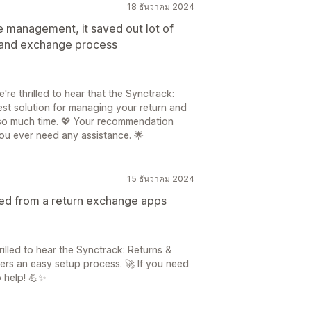
18 ธันวาคม 2024
e management, it saved out lot of
n and exchange process
're thrilled to hear that the Synctrack:
st solution for managing your return and
so much time. 💖 Your recommendation
you ever need any assistance. 🌟
15 ธันวาคม 2024
ed from a return exchange apps
illed to hear the Synctrack: Returns &
rs an easy setup process. 🚀 If you need
o help! 💪✨