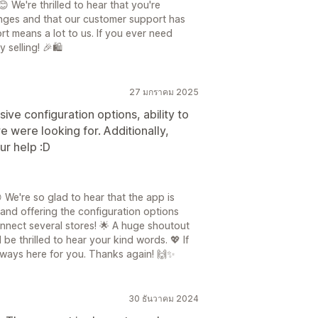
 We're thrilled to hear that you're
anges and that our customer support has
t means a lot to us. If you ever need
selling! 🎉🛍️
27 มกราคม 2025
ive configuration options, ability to
 were looking for. Additionally,
ur help :D
We're so glad to hear that the app is
and offering the configuration options
onnect several stores! 🌟 A huge shoutout
 be thrilled to hear your kind words. 💖 If
lways here for you. Thanks again! 🙌✨
30 ธันวาคม 2024