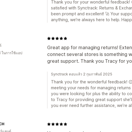
Thank you for your wonderful feedback! 😊
satisfied with Synctrack: Returns & Exch
been prompt and excellent! 🚀 Your suppor
anything, we're always here to help. Happy 
์
Great app for managing returns! Extens
ี ในการใช้แอป
connect several stores is something we
great support. Thank you Tracy for yo
Synctrack ตอบแล้ว 2 กุมภาพันธ์ 2025
Thank you for the wonderful feedback! 😊 
meeting your needs for managing returns 
you were looking for plus the ability to c
to Tracy for providing great support she’ll
you ever need further assistance, we’re a
 CH
ร์แลนด์