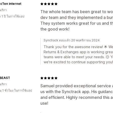
cTen internet
มริกา
The whole team has been great to work
 1 ปี ในการใช้แอป
dev team and they implemented a bunc
They system works great for us and t
the good work!
Synctrack ตอบแล้ว 20 พฤศจิกายน 2024
Thank you for the awesome review! 🌟 We'r
Returns & Exchanges app is working grea
teams were able to meet your needs. 😊 
we're excited to continue supporting you!
BEAST
มริกา
Samuel provided exceptional service 
 1 ชั่วโมง ในการใช้แอป
us with the Synctrack app. His guida
and efficient. Highly recommend this a
use!