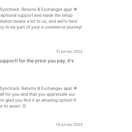
e Synctrack: Returns & Exchanges app! 🌟
xceptional support and made the setup
ation means a lot to us, and we're here
py to be part of your e-commerce journey!
31 ตุลาคม 2024
pport! for the price you pay, it's
e Synctrack: Returns & Exchanges app! 🌟
 well for you and that you appreciate our
re glad you find it an amazing option! If
 to assist. 😊
14 ตุลาคม 2024