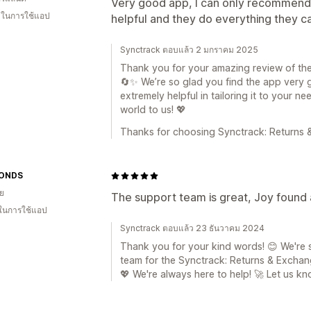
Very good app, I can only recommend.
น ในการใช้แอป
helpful and they do everything they ca
Synctrack ตอบแล้ว 2 มกราคม 2025
Thank you for your amazing review of th
🔄✨ We’re so glad you find the app very
extremely helpful in tailoring it to your
world to us! 💖
Thanks for choosing Synctrack: Returns 
MONDS
ีย
The support team is great, Joy found 
 ในการใช้แอป
Synctrack ตอบแล้ว 23 ธันวาคม 2024
Thank you for your kind words! 😊 We're 
team for the Synctrack: Returns & Exchan
💖 We're always here to help! 🚀 Let us kn