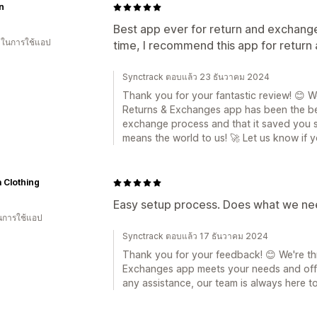
n
Best app ever for return and exchang
น ในการใช้แอป
time, I recommend this app for retur
Synctrack ตอบแล้ว 23 ธันวาคม 2024
Thank you for your fantastic review! 😊 We
Returns & Exchanges app has been the be
exchange process and that it saved you 
means the world to us! 🚀 Let us know if 
 Clothing
Easy setup process. Does what we ne
ในการใช้แอป
Synctrack ตอบแล้ว 17 ธันวาคม 2024
Thank you for your feedback! 😊 We're thr
Exchanges app meets your needs and offe
any assistance, our team is always here t