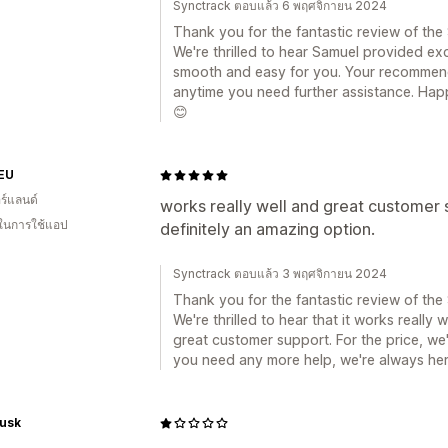
Synctrack ตอบแล้ว 6 พฤศจิกายน 2024
Thank you for the fantastic review of th
We're thrilled to hear Samuel provided e
smooth and easy for you. Your recommend
anytime you need further assistance. Hap
😊
 EU
ร์แลนด์
works really well and great customer su
 ในการใช้แอป
definitely an amazing option.
Synctrack ตอบแล้ว 3 พฤศจิกายน 2024
Thank you for the fantastic review of th
We're thrilled to hear that it works really
great customer support. For the price, we'
you need any more help, we're always here
usk