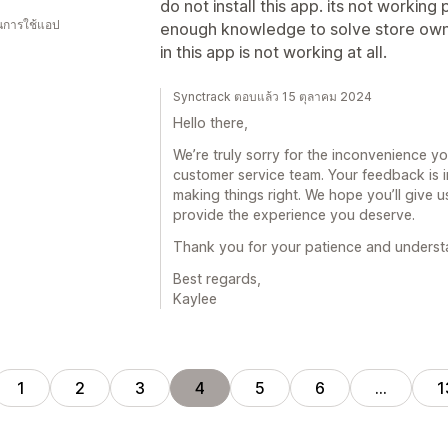
do not install this app. its not working
ในการใช้แอป
enough knowledge to solve store owne
in this app is not working at all.
Synctrack ตอบแล้ว 15 ตุลาคม 2024
Hello there,
We’re truly sorry for the inconvenience 
customer service team. Your feedback is i
making things right. We hope you’ll give 
provide the experience you deserve.
Thank you for your patience and underst
Best regards,
Kaylee
1
2
3
4
5
6
…
1