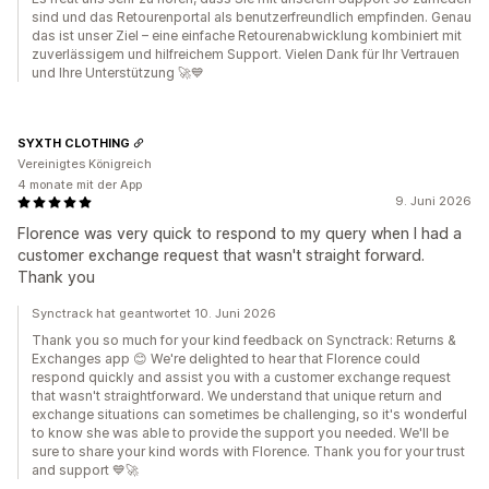
sind und das Retourenportal als benutzerfreundlich empfinden. Genau
das ist unser Ziel – eine einfache Retourenabwicklung kombiniert mit
zuverlässigem und hilfreichem Support. Vielen Dank für Ihr Vertrauen
und Ihre Unterstützung 🚀💙
SYXTH CLOTHING
Vereinigtes Königreich
4 monate mit der App
9. Juni 2026
Florence was very quick to respond to my query when I had a
customer exchange request that wasn't straight forward.
Thank you
Synctrack hat geantwortet 10. Juni 2026
Thank you so much for your kind feedback on Synctrack: Returns &
Exchanges app 😊 We're delighted to hear that Florence could
respond quickly and assist you with a customer exchange request
that wasn't straightforward. We understand that unique return and
exchange situations can sometimes be challenging, so it's wonderful
to know she was able to provide the support you needed. We'll be
sure to share your kind words with Florence. Thank you for your trust
and support 💙🚀