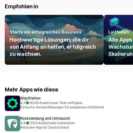
Empfohlen in
Starte ein erfolgreiches Business
Leitfaden
Hochwertige Lösungen, die dir
Alle Apps,
von Anfang an helfen, erfolgreich
Wachstum
zu wachsen.
Skalierun
Mehr Apps wie diese
ShipStation
von 5 Sternen
4,3
(624)
•
Kostenloser Test verfügbar
624 Rezensionen insgesamt
Einfache Versandlösungen für komplexes Fulfillment
Rücksendung und Umtausch
von 5 Sternen
4,8
(721)
•
Kostenlose Installation
721 Rezensionen insgesamt
Retouren-App für Deutschland