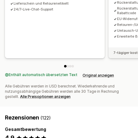
Rückerstatt
Lieferschein und Retourenetikett
Rückerstatt
24/7-Live-Chat-Support
Rabattcode
EU-Widerruf
Retouren-/
Umtausch-Up
Erweiterte 
7-tägiger kos
Enthält automatisch übersetzten Text
Original anzeigen
Alle Gebühren werden in USD berechnet. Wiederkehrende und
nutzungsabhängige Gebühren werden alle 30 Tage in Rechnung
gestellt.
Alle Preisoptionen anzeigen
Rezensionen
(122)
Gesamtbewertung
4,9