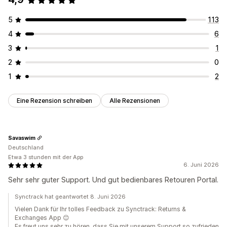
5
113
4
6
3
1
2
0
1
2
Eine Rezension schreiben
Alle Rezensionen
Savaswim
Deutschland
Etwa 3 stunden mit der App
6. Juni 2026
Sehr sehr guter Support. Und gut bedienbares Retouren Portal.
Synctrack hat geantwortet 8. Juni 2026
Vielen Dank für Ihr tolles Feedback zu Synctrack: Returns &
Exchanges App 😊
Es freut uns sehr zu hören, dass Sie mit unserem Support so zufrieden