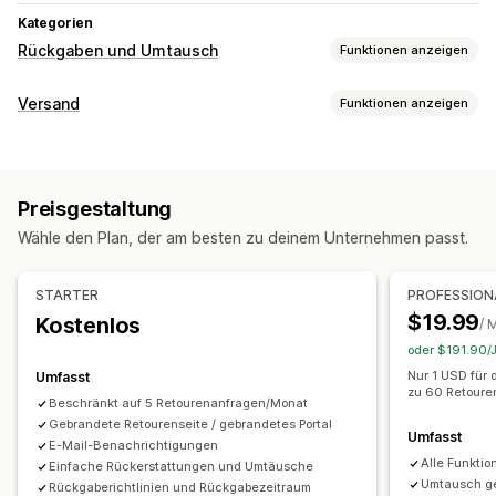
Kategorien
Rückgaben und Umtausch
Funktionen anzeigen
Rückgabeoptionen
Versand
Funktionen anzeigen
Automatische Rückerstattungen
Etiketten und Verpackung
Manuelle Rückerstattungen
Umtauschaktionen
Ersatz
Etiketterstellung
Lieferscheine
Rücksendeetiketten
Rückgaben im Geschäft
QR-Codes
Geschenkgutscheine
Preisgestaltung
Lieferdatum
Bestellsynchronisierung
Mehrere Sprachen
Shop-Guthaben
Geschenkrückgaben
Rabattcodes
Wähle den Plan, der am besten zu deinem Unternehmen passt.
Versanddienstleisterauswahl
Versandtarife
Verwaltung von Rückgaben
Verwaltung von Lieferungen
Automatische Genehmigungen
Rückgabeportal
STARTER
PROFESSION
Bestellsynchronisierung
Tracking in Echtzeit
Benutzerdefinierte Richtlinien
$19.99
Kostenlos
/ 
E-Mail-Benachrichtigungen
Bestellupdates
Nicht rückgabefähige Artikel
Rückgabefenster
oder $191.90/J
Rückgabegründe
Mehrere Sprachen
Versandetiketten
Nur 1 USD für
Umfasst
zu 60 Retour
Rückgabe-Tracking
E-Mail-Benachrichtigungen
Beschränkt auf 5 Retourenanfragen/Monat
Gebrandete Retourenseite / gebrandetes Portal
Benutzerdefiniertes Branding
Umfasst
E-Mail-Benachrichtigungen
Verwaltung von Rückerstattungen
Alle Funktio
Einfache Rückerstattungen und Umtäusche
Umtausch ge
Lagerbestands-Updates
Kunden-Blockierlisten
Analysen
Rückgaberichtlinien und Rückgabezeitraum