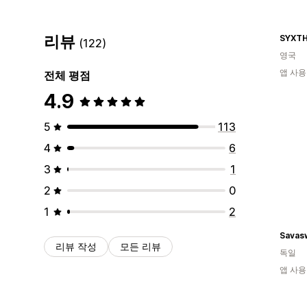
리뷰
SYXTH
(122)
영국
앱 사용
전체 평점
4.9
5
113
4
6
3
1
2
0
1
2
Savas
리뷰 작성
모든 리뷰
독일
앱 사용