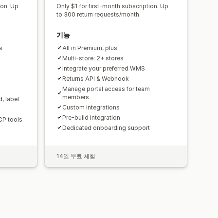
ion. Up
Only $1 for first-month subscription. Up
to 300 return requests/month.
기능
s
All in Premium, plus:
Multi-store: 2+ stores
Integrate your preferred WMS
Returns API & Webhook
Manage portal access for team
members
, label
Custom integrations
Pre-build integration
CP tools
Dedicated onboarding support
14일 무료 체험