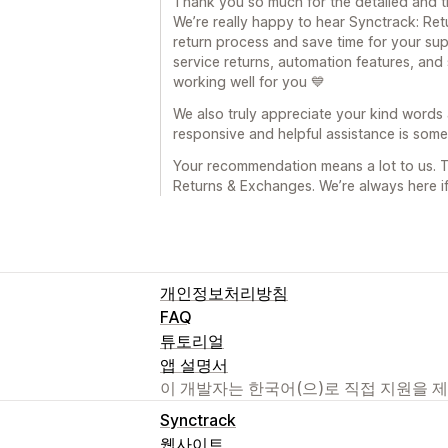
Thank you so much for the detailed and t
We’re really happy to hear Synctrack: Re
return process and save time for your supp
service returns, automation features, and 
working well for you 💙
We also truly appreciate your kind words
responsive and helpful assistance is som
Your recommendation means a lot to us. 
Returns & Exchanges. We’re always here i
개인정보처리방침
FAQ
튜토리얼
앱 설명서
이 개발자는 한국어(으)로 직접 지원을 
Synctrack
웹사이트