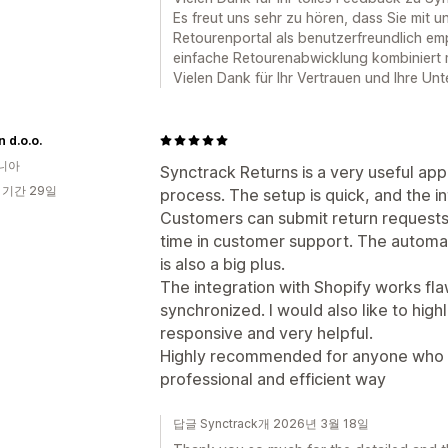
Es freut uns sehr zu hören, dass Sie mit 
Retourenportal als benutzerfreundlich emp
einfache Retourenabwicklung kombiniert m
Vielen Dank für Ihr Vertrauen und Ihre Un
 d.o.o.
니아
Synctrack Returns is a very useful app t
 기간 29일
process. The setup is quick, and the in
Customers can submit return requests 
time in customer support. The automat
is also a big plus.
The integration with Shopify works flaw
synchronized. I would also like to high
responsive and very helpful.
Highly recommended for anyone who w
professional and efficient way
답글 Synctrack개 2026년 3월 18일