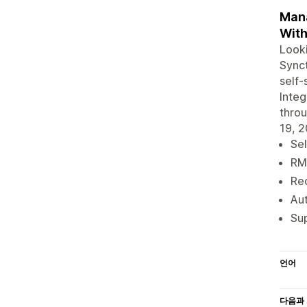
Mana
With
Looki
Synct
self-
Integ
throu
19, 2
Sel
RMA
Red
Aut
Sup
언어
다음과 