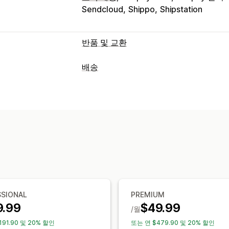
Sendcloud
Shippo
Shipstation
반품 및 교환
반품 옵션
배송
자동 환불
수동 환불
교환
교체
오프라
레이블 및 패키지
스토어 크레딧
선물 반품
할인 코드
레이블 생성
패킹 슬립
반품 레이블
배
반품 관리
배송업체 선택
배송료
자동 승인
반품 포털
사용자 지정 정책
배송 관리
여러 언어
배송 레이블
반품 추적
이메
주문 동기화
실시간 추적
이메일 알림
재고 업데이트
고객 차단 목록
분석
SSIONAL
PREMIUM
9.99
$49.99
/월
191.90 및 20% 할인
또는 연 $479.90 및 20% 할인