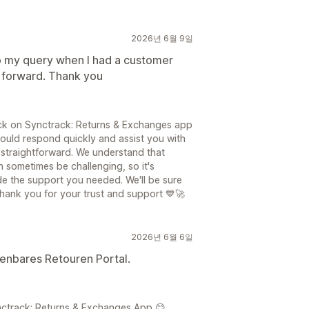
2026년 6월 9일
o my query when I had a customer
t forward. Thank you
ck on Synctrack: Returns & Exchanges app
could respond quickly and assist you with
straightforward. We understand that
 sometimes be challenging, so it's
e the support you needed. We'll be sure
hank you for your trust and support 💙🚀
2026년 6월 6일
ienbares Retouren Portal.
ynctrack: Returns & Exchanges App 😊