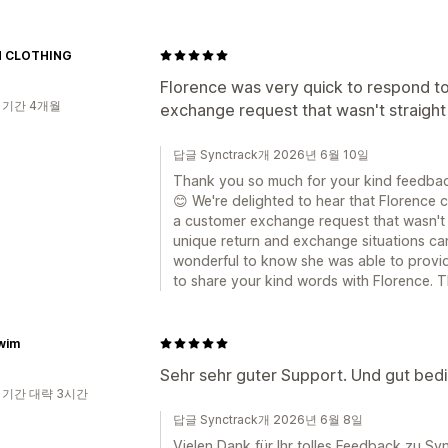
 CLOTHING
Florence was very quick to respond t
 기간 4개월
exchange request that wasn't straigh
답글 Synctrack개 2026년 6월 10일
Thank you so much for your kind feedba
😊 We're delighted to hear that Florence 
a customer exchange request that wasn't 
unique return and exchange situations can
wonderful to know she was able to provid
to share your kind words with Florence. T
wim
Sehr sehr guter Support. Und gut bed
 기간 대략 3시간
답글 Synctrack개 2026년 6월 8일
Vielen Dank für Ihr tolles Feedback zu S