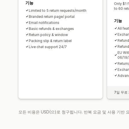
기능
Only $1 f
to 60 re
Limited to 5 return requests/month
Branded return page/ portal
기능
Email notifications
All fea
Basic refunds & exchanges
Exchang
Return policy & window
Refund 
Packing slip & return label
Refund
Live chat support 24/7
EU Wit
06/19
Return
Exchan
Advanc
7일 무료
모든 비용은 USD(으)로 청구됩니다. 반복 요금 및 사용 기반