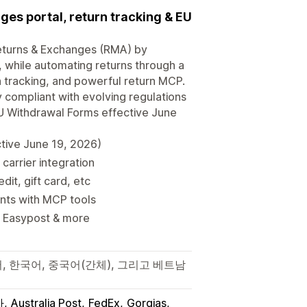
es portal, return tracking & EU
eturns & Exchanges (RMA) by
, while automating returns through a
rn tracking, and powerful return MCP.
 compliant with evolving regulations
EU Withdrawal Forms effective June
ctive June 19, 2026)
carrier integration
it, gift card, etc
ents with MCP tools
, Easypost & more
, 한국어, 중국어(간체), 그리고 베트남
자
Australia Post
FedEx
Gorgias