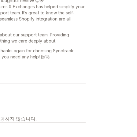
houghtful review! 😊🌟
turns & Exchanges has helped simplify your
ort team. It’s great to know the self-
seamless Shopify integration are all
 about our support team. Providing
ething we care deeply about.
Thanks again for choosing Synctrack:
f you need any help! 🙌🚀
제공하지 않습니다.