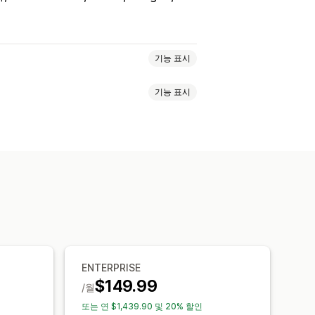
기능 표시
기능 표시
인 스토어 반품
QR 코드
기프트 카드
송 날짜
주문 동기화
여러 언어
반품 불가 항목
반품 창
반품 사유
일 알림
사용자 지정 브랜딩
환불 관리
주문 업데이트
ENTERPRISE
$149.99
/월
또는 연 $1,439.90 및 20% 할인