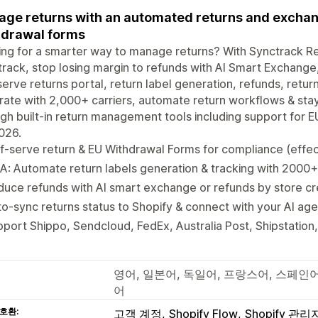
ge returns with an automated returns and exchang
drawal forms
ng for a smarter way to manage returns? With Synctrack R
rack, stop losing margin to refunds with AI Smart Exchange
serve returns portal, return label generation, refunds, retu
rate with 2,000+ carriers, automate return workflows & stay
gh built-in return management tools including support for 
026.
f-serve return & EU Withdrawal Forms for compliance (effe
: Automate return labels generation & tracking with 2000+ 
uce refunds with AI smart exchange or refunds by store cred
o-sync returns status to Shopify & connect with your AI ag
port Shippo, Sendcloud, FedEx, Australia Post, Shipstation
영어, 일본어, 독일어, 프랑스어, 스페인어
어
호환:
고객 계정
Shopify Flow
Shopify 관리