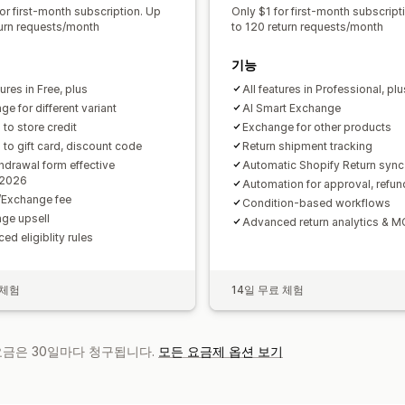
or first-month subscription. Up
Only $1 for first-month subscript
turn requests/month
to 120 return requests/month
기능
tures in Free, plus
All features in Professional, plu
e for different variant
AI Smart Exchange
to store credit
Exchange for other products
 to gift card, discount code
Return shipment tracking
hdrawal form effective
Automatic Shopify Return sync
/2026
Automation for approval, refund
/Exchange fee
Condition-based workflows
ge upsell
Advanced return analytics & M
ed eligiblity rules
 체험
14일 무료 체험
 요금은 30일마다 청구됩니다.
모든 요금제 옵션 보기