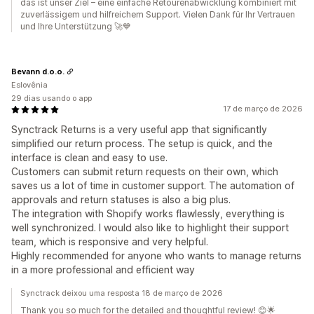
das ist unser Ziel – eine einfache Retourenabwicklung kombiniert mit
zuverlässigem und hilfreichem Support. Vielen Dank für Ihr Vertrauen
und Ihre Unterstützung 🚀💙
Bevann d.o.o.
Eslovênia
29 dias usando o app
17 de março de 2026
Synctrack Returns is a very useful app that significantly
simplified our return process. The setup is quick, and the
interface is clean and easy to use.
Customers can submit return requests on their own, which
saves us a lot of time in customer support. The automation of
approvals and return statuses is also a big plus.
The integration with Shopify works flawlessly, everything is
well synchronized. I would also like to highlight their support
team, which is responsive and very helpful.
Highly recommended for anyone who wants to manage returns
in a more professional and efficient way
Synctrack deixou uma resposta 18 de março de 2026
Thank you so much for the detailed and thoughtful review! 😊🌟