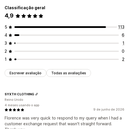
Classificação geral
4,9
5
113
4
6
3
1
2
0
1
2
Escrever avaliação
Todas as avaliações
SYXTH CLOTHING
Reino Unido
4 meses usando o app
9 de junho de 2026
Florence was very quick to respond to my query when I had a
customer exchange request that wasn't straight forward.