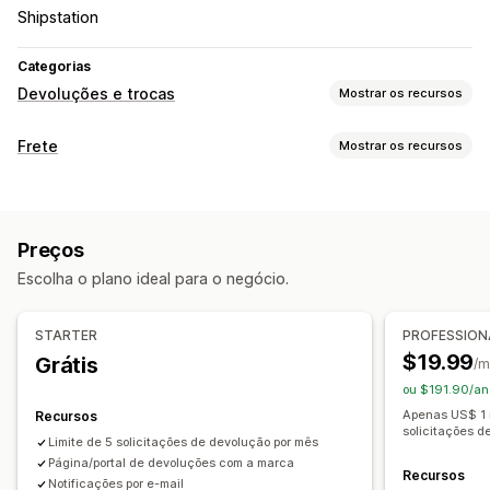
Shipstation
Categorias
Devoluções e trocas
Mostrar os recursos
Opções de devolução
Frete
Mostrar os recursos
Devoluções automatizadas
Reembolsos manuais
Trocas
Etiquetas e embalagem
Substituições
Devoluções presenciais na loja
Criação de etiqueta
Guias de remessa
Códigos QR
Cartões-presente
Crédito na loja
Preços
Etiquetas de devolução
Data de entrega
Devoluções de presentes
Códigos de desconto
Escolha o plano ideal para o negócio.
Sincronização de pedidos
Em vários idiomas
Gestão de devoluções
Seleção de transportadora
Taxas de frete
Aprovações automáticas
Portal de devoluções
STARTER
PROFESSION
Gerenciamento de remessas
Políticas personalizadas
Itens não retornáveis
$19.99
Grátis
/m
Sincronização de pedidos
Janela de devolução
Motivos das devoluções
ou $191.90/an
Acompanhamento em tempo real
Notificações por e-mail
Em vários idiomas
Etiquetas de frete
Apenas US$ 1 n
Recursos
solicitações d
Atualizações de pedidos
Acompanhamento das devoluções
Limite de 5 solicitações de devolução por mês
Página/portal de devoluções com a marca
Notificações por e-mail
Branding personalizado
Recursos
Notificações por e-mail