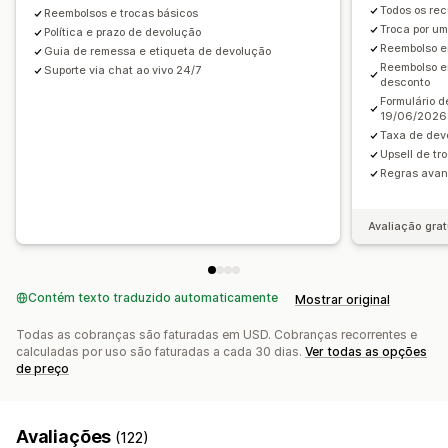
Gestão de devoluções
Atualizações de estoque
Todos os rec
Reembolsos e trocas básicos
Troca por um
Listas de bloqueio do cliente
Análises
Política e prazo de devolução
Reembolso em
Guia de remessa e etiqueta de devolução
Reembolso e
Suporte via chat ao vivo 24/7
desconto
Formulário d
19/06/2026
Taxa de dev
Upsell de tr
Regras avan
Avaliação grat
Contém texto traduzido automaticamente
Mostrar original
Todas as cobranças são faturadas em USD. Cobranças recorrentes e
calculadas por uso são faturadas a cada 30 dias.
Ver todas as opções
de preço
Avaliações
(122)