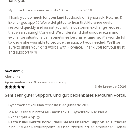
Thank you
Synctrack deixou uma resposta 10 de junho de 2026
Thank you so much for your kind feedback on Synctrack: Returns &
Exchanges app 😊 We're delighted to hear that Florence could
respond quickly and assist you with a customer exchange request
that wasn't straightforward. We understand that unique return and
exchange situations can sometimes be challenging, so it's wonderful
to know she was able to provide the support you needed. We'll be
sure to share your kind words with Florence. Thank you for your trust
and support 💙🚀
Savaswim
Alemanha
Aproximadamente 3 horas usando o app
6 de junho de 2026
Sehr sehr guter Support. Und gut bedienbares Retouren Portal.
Synctrack deixou uma resposta 8 de junho de 2026
Vielen Dank für Ihr tolles Feedback zu Synctrack: Returns &
Exchanges App 😊
Es freut uns sehr zu hören, dass Sie mit unserem Support so zufrieden
sind und das Retourenportal als benutzerfreundlich empfinden. Genau