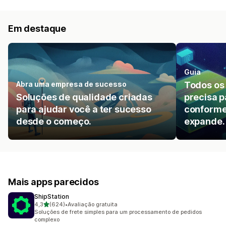
Em destaque
Guia
Abra uma empresa de sucesso
Todos os
Soluções de qualidade criadas
precisa p
para ajudar você a ter sucesso
conforme
desde o começo.
expande.
Mais apps parecidos
ShipStation
de 5 estrelas
4,3
(624)
•
Avaliação gratuita
624 avaliações ao todo
Soluções de frete simples para um processamento de pedidos
complexo