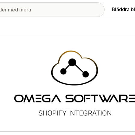
Bläddra b
ri med utvalda bilder