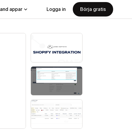
land appar
Logga in
Börja gratis