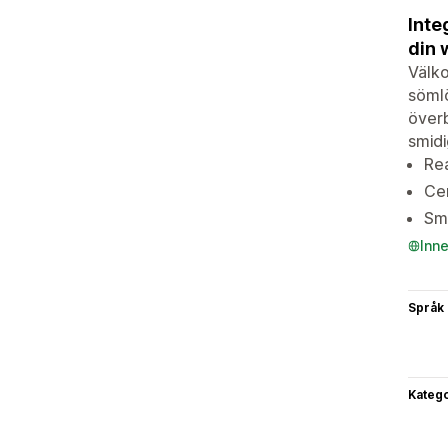
Inte
din 
Välko
sömlö
överb
smidi
Rea
Cen
Smi
Inn
Språk
Katego