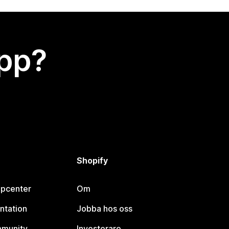
app?
Shopify
lpcenter
Om
ntation
Jobba hos oss
mmunity
Investerare