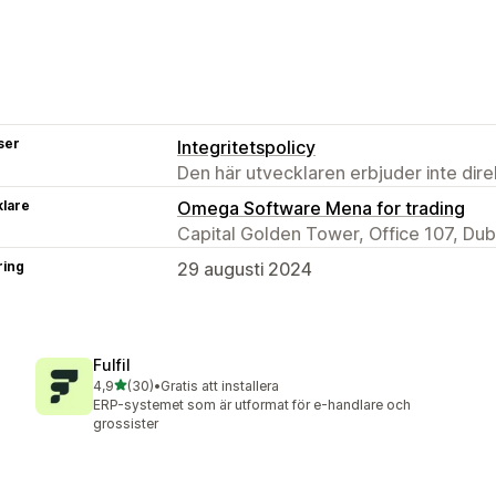
ser
Integritetspolicy
Den här utvecklaren erbjuder inte dir
klare
Omega Software Mena for trading
Capital Golden Tower, Office 107, Dub
ring
29 augusti 2024
Fulfil
av 5 stjärnor
4,9
(30)
•
Gratis att installera
30 recensioner totalt
ERP-systemet som är utformat för e-handlare och
grossister