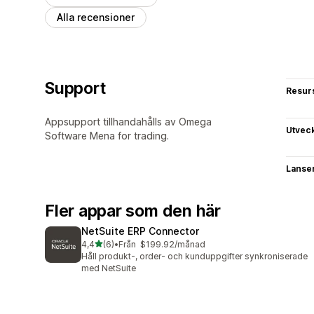
Alla recensioner
Support
Resur
Appsupport tillhandahålls av Omega
Utvec
Software Mena for trading.
Lanse
Fler appar som den här
NetSuite ERP Connector
av 5 stjärnor
4,4
(6)
•
Från $199.92/månad
6 recensioner totalt
Håll produkt-, order- och kunduppgifter synkroniserade
med NetSuite