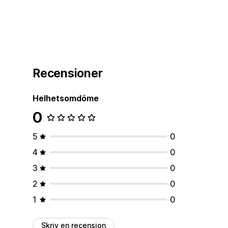
Recensioner
Helhetsomdöme
0
5
0
4
0
3
0
2
0
1
0
Skriv en recension