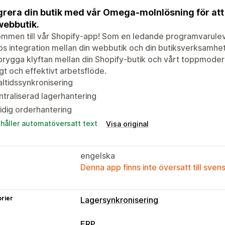
grera din butik med vår Omega-molnlösning för att 
webbutik.
mmen till vår Shopify-app! Som en ledande programvaruleve
s integration mellan din webbutik och din butiksverksamhet.
rygga klyftan mellan din Shopify-butik och vårt toppmodern
gt och effektivt arbetsflöde.
ltidssynkronisering
traliserad lagerhantering
dig orderhantering
ehåller automatöversatt text
Visa original
engelska
Denna app finns inte översatt till sven
rier
Lagersynkronisering
ERP