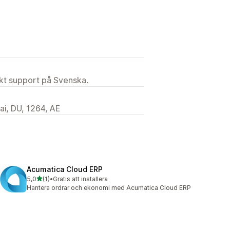
ekt support på Svenska.
ai, DU, 1264, AE
Acumatica Cloud ERP
av 5 stjärnor
5,0
(1)
•
Gratis att installera
1 recensioner totalt
Hantera ordrar och ekonomi med Acumatica Cloud ERP