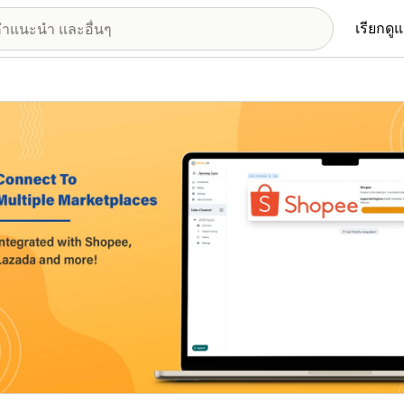
เรียกดู
อรีรูปภาพที่แสดง