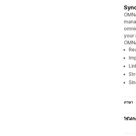
Sync
OMNA 
manag
omni
your 
OMN
Rea
Imp
Lin
St
Sin
ภาษา
ใช้ได้กั