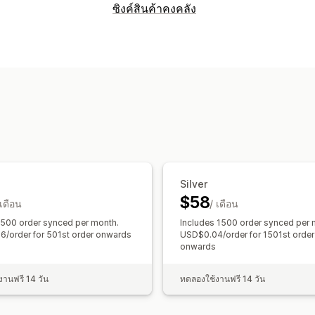
ซิงค์สินค้าคงคลัง
ประเภทการซิงค์
คำสั่งซื้อ
ราคา
รายละเอียดสินค้า
ตัวเล
หลายรายการ
เรียลไทม์
การแจ้งเตือนและรายงาน
อัปเดตคำสั่งซื้อ
รายงานข้อผิดพลาด
Silver
$58
 เดือน
/ เดือน
 500 order synced per month.
Includes 1500 order synced per 
/order for 501st order onwards
USD$0.04/order for 1501st order
onwards
านฟรี 14 วัน
ทดลองใช้งานฟรี 14 วัน