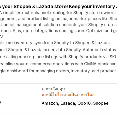
 your Shopee & Lazada store! Keep your inventory 
simplifies multi-channel retailing for Shopify store owners
ement, and product listing on major marketplaces like Sh
channel management solution connects your Shopify store 
reach. Plus, more integrations coming soon. Optimize and
A!
l-time inventory sync from Shopify to Shopee & Lazada
ort Shopee & Lazada orders into Shopify. Automatic status
k existing marketplace listings with Shopify products via SK
reamline your e-commerce operations with OMNA omnichan
gle dashboard for managing orders, inventory, and product l
ภาษาอังกฤษ
แอปนี้ไม่ได้แปลเป็นภาษาไทย
บ
Amazon
Lazada
Qoo10
Shopee