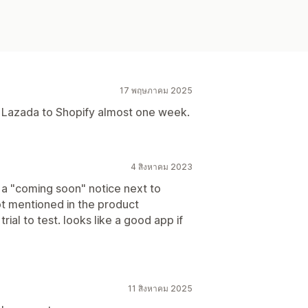
17 พฤษภาคม 2025
m Lazada to Shopify almost one week.
4 สิงหาคม 2023
s a "coming soon" notice next to
not mentioned in the product
ial to test. looks like a good app if
11 สิงหาคม 2025