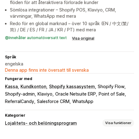
flöden för att återaktivera förlorade kunder
Sömlösa integrationer – Shopify POS, Klaviyo, CRM,
värvningar, WhatsApp med mera
Redo för en global marknad – över 10 språk (EN / 中文(繁/
简) / DE / ES / FR / JA / KR / PT) med mera
Innehåller automatöversatt text
Visa original
Språk
engelska
Denna app finns inte översatt till svenska
Fungerar med
Kassa
Kundkonton
Shopify kassasystem
Shopify Flow
Shopify-admin
Klaviyo
Oracle Netsuite ERP
Point of Sale
ReferralCandy
Salesforce CRM
WhatsApp
Kategorier
Lojalitets- och belöningsprogram
Visa funktioner
Programtyper