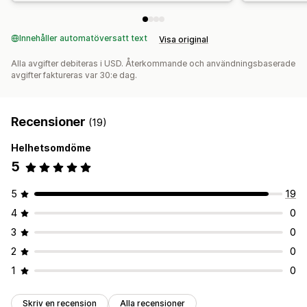
Innehåller automatöversatt text
Visa original
Alla avgifter debiteras i USD. Återkommande och användningsbaserade
avgifter faktureras var 30:e dag.
Recensioner
(19)
Helhetsomdöme
5
5
19
4
0
3
0
2
0
1
0
Skriv en recension
Alla recensioner