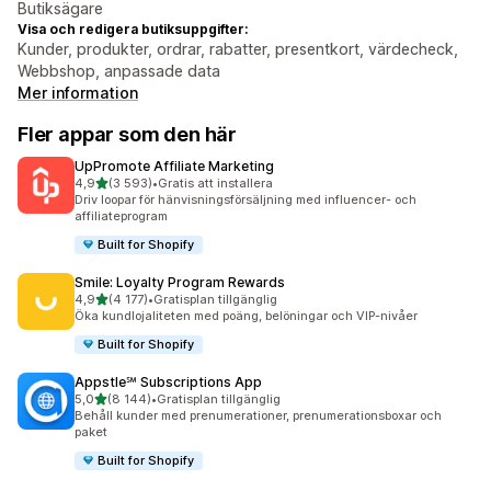
Butiksägare
Visa och redigera butiksuppgifter:
Kunder, produkter, ordrar, rabatter, presentkort, värdecheck,
Webbshop, anpassade data
Mer information
Fler appar som den här
UpPromote Affiliate Marketing
av 5 stjärnor
4,9
(3 593)
•
Gratis att installera
3593 recensioner totalt
Driv loopar för hänvisningsförsäljning med influencer- och
affiliateprogram
Built for Shopify
Smile: Loyalty Program Rewards
av 5 stjärnor
4,9
(4 177)
•
Gratisplan tillgänglig
4177 recensioner totalt
Öka kundlojaliteten med poäng, belöningar och VIP-nivåer
Built for Shopify
Appstle℠ Subscriptions App
av 5 stjärnor
5,0
(8 144)
•
Gratisplan tillgänglig
8144 recensioner totalt
Behåll kunder med prenumerationer, prenumerationsboxar och
paket
Built for Shopify