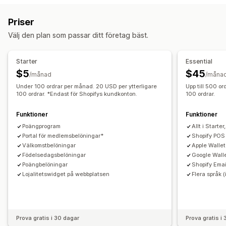
Belöningsprogram
Medlemskap
VIP-program
Priser
Hänvisningar
Cashback-program
Digitala plånböcker
Välj den plan som passar ditt företag bäst.
Spelprogram
Anpassade program
Belöningar som du kan erbjuda
Starter
Essential
Poäng
Rabatter
Kuponger
Gåvor
Cashback
Värdecheck
$5
$45
/månad
/måna
Belöningar i kassan
Fri frakt
Gratisprodukter
Under 100 ordrar per månad. 20 USD per ytterligare
Upp till 500 o
Tidig åtkomst
100 ordrar. *Endast för Shopifys kundkonton.
Exklusiv åtkomst
Medlemsförmåner
100 ordrar.
Evenemang
Märken
Anpassade belöningar
Funktioner
Funktioner
Poängprogram
Allt i Starter
Portal för medlemsbelöningar*
Shopify POS
Välkomstbelöningar
Apple Wallet
Födelsedagsbelöningar
Google Wall
Poängbelöningar
Shopify Emai
Lojalitetswidget på webbplatsen
Flera språk (
Prova gratis i 30 dagar
Prova gratis i