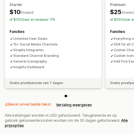
Starter
Premium
$10
$25
/maand
/maan
of $100/jaar en bespaar 17%
of $250/jaar 
Functies
Functies
Unlimited User Seats
Everything in
15+ Social Media Channels
SDK for all 
Shopify Integration
Custom Chan
Standard Channel Branding
Custom Icon
General Iconography
Add Five Ea
Insights Dashboard
Gratis proefperiode van 7 dagen
Gratis proefp
Bevat onvertaalde tekst
Vertaling weergeven
Alle betalingen worden in USD gefactureerd. Terugkerende en op
gebruik gebaseerde kosten worden om de 30 dagen gefactureerd.
Alle
prijsopties