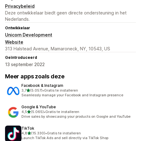
Privacybeleid
Deze ontwikkelaar biedt geen directe ondersteuning in het
Nederlands.
Ontwikkelaar
Unicorn Development
Website
313 Halstead Avenue, Mamaroneck, NY, 10543, US
Geïntroduceerd
13 september 2022
Meer apps zoals deze
Facebook & Instagram
van 5 sterren
3,7
(5.057)
•
Gratis te installeren
5057 recensies in totaal
Seamlessly manage your Facebook and Instagram presence
Google & YouTube
van 5 sterren
4,5
(5.065)
•
Gratis te installeren
5065 recensies in totaal
Drive sales by showcasing your products on Google and YouTube
TikTok
van 5 sterren
4,8
(15.330)
•
Gratis te installeren
15330 recensies in totaal
Launch TikTok Ads and sell directly via TikTok Shop