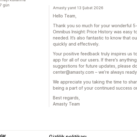
:7 gün
Amasty yanıt 13 Şubat 2026
Hello Team,
Thank you so much for your wonderful 5-s
Omnibus Insight: Price History was easy to
needed. It’s also fantastic to know that o
quickly and effectively.
Your positive feedback truly inspires us 
app for all of our users. If there's anythi
suggestions for future updates, please don
center@amasty.com – we’re always ready 
We appreciate you taking the time to sha
being a part of your continued success o
Best regards,
Amasty Team
lar
Gizlilik politikası