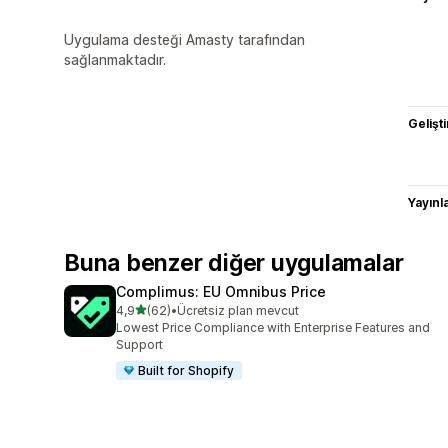
Uygulama desteği Amasty tarafından
sağlanmaktadır.
Gelişti
Yayın
Buna benzer diğer uygulamalar
Complimus: EU Omnibus Price
5 yıldız üzerinden
4,9
(62)
•
Ücretsiz plan mevcut
toplam 62 değerlendirme
Lowest Price Compliance with Enterprise Features and
Support
Built for Shopify