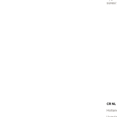
süresi:
CR NL
Hollan
Uygula