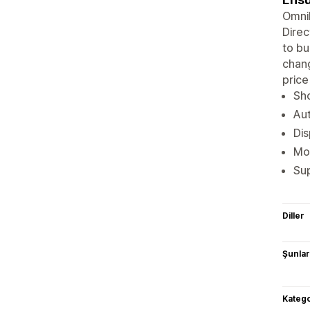
Omnib
Direc
to bu
chang
price
Sho
Aut
Dis
Mon
Sup
Diller
Şunlarl
Katego