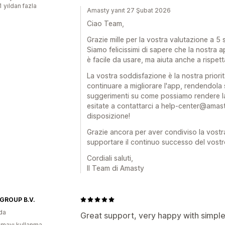
1 yıldan fazla
Amasty yanıt 27 Şubat 2026
Ciao Team,
Grazie mille per la vostra valutazione a 5 
Siamo felicissimi di sapere che la nostra 
è facile da usare, ma aiuta anche a rispett
La vostra soddisfazione è la nostra priorit
continuare a migliorare l'app, rendendola
suggerimenti su come possiamo rendere la
esitate a contattarci a help-center@amas
disposizione!
Grazie ancora per aver condiviso la vostr
supportare il continuo successo del vost
Cordiali saluti,
Il Team di Amasty
 GROUP B.V.
da
Great support, very happy with simpl
mayı kullanma