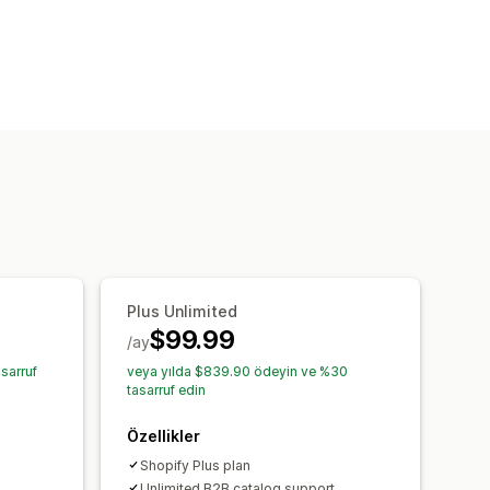
olitika yönetimi
lu dil
Özel metin
Plus Unlimited
$99.99
/ay
sarruf
veya yılda $839.90 ödeyin ve %30
tasarruf edin
Özellikler
Shopify Plus plan
Unlimited B2B catalog support