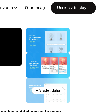
öz atın
Oturum aç
Ücretsiz başlayın
+ 3 adet daha
ective guidelines with ease