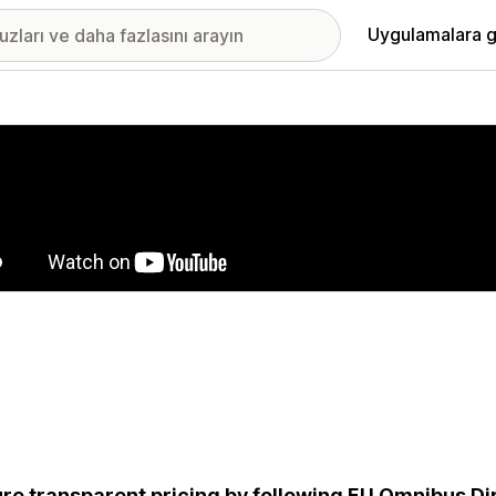
Uygulamalara g
ıkan görsel galerisi
re transparent pricing by following EU Omnibus Dir