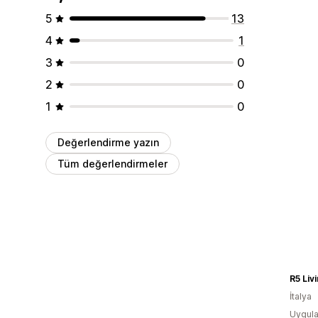
5
13
4
1
3
0
2
0
1
0
Değerlendirme yazın
Tüm değerlendirmeler
R5 Liv
İtalya
Uygula