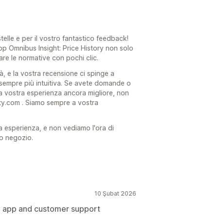
stelle e per il vostro fantastico feedback!
app Omnibus Insight: Price History non solo
are le normative con pochi clic.
à, e la vostra recensione ci spinge a
 sempre più intuitiva. Se avete domande o
 vostra esperienza ancora migliore, non
ty.com . Siamo sempre a vostra
a esperienza, e non vediamo l'ora di
ro negozio.
10 Şubat 2026
e app and customer support