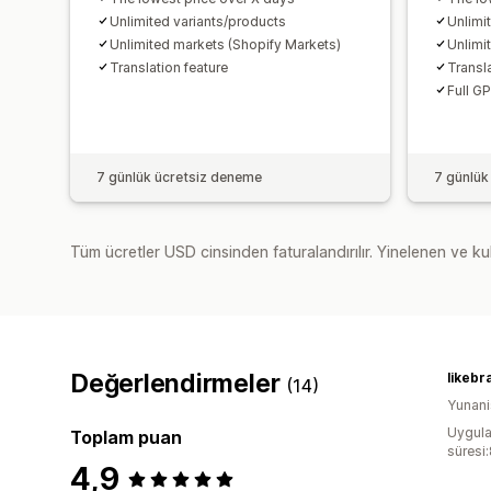
Unlimited variants/products
Unlimi
Unlimited markets (Shopify Markets)
Unlimi
Translation feature
Transla
Full G
7 günlük ücretsiz deneme
7 günlük
Tüm ücretler USD cinsinden faturalandırılır. Yinelenen ve kul
Değerlendirmeler
likebr
(14)
Yunani
Uygula
Toplam puan
süresi
4,9