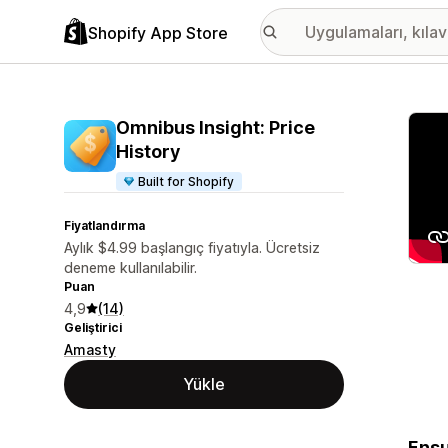
Shopify App Store
Öne ç
Omnibus Insight: Price
History
Built for Shopify
Fiyatlandırma
Aylık $4.99 başlangıç fiyatıyla. Ücretsiz
deneme kullanılabilir.
Puan
4,9
(14)
Geliştirici
Amasty
Yükle
Ensu