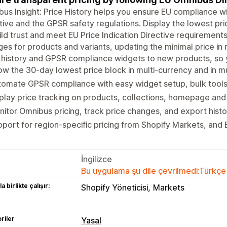
us Insight: Price History helps you ensure EU compliance 
tive and the GPSR safety regulations. Display the lowest pr
ild trust and meet EU Price Indication Directive requirement
es for products and variants, updating the minimal price in r
 history and GPSR compliance widgets to new products, so yo
w the 30-day lowest price block in multi-currency and in m
omate GPSR compliance with easy widget setup, bulk tools 
play price tracking on products, collections, homepage and
itor Omnibus pricing, track price changes, and export histor
port for region-specific pricing from Shopify Markets, and
İngilizce
Bu uygulama şu dile çevrilmedi:Türkçe
a birlikte çalışır:
Shopify Yöneticisi
Markets
riler
Yasal