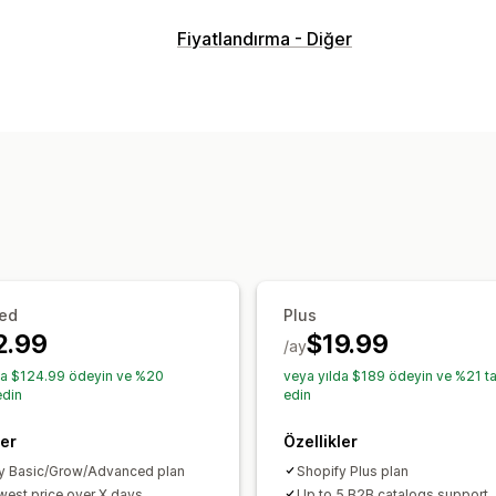
Uyumluluk
Fiyatlandırma - Diğer
Ürün uyarıları
Hükümler ve koşullar
P
Özelleştirme
Renk ve yazı tipi
Widget konumu
Çok
ed
Plus
2.99
$19.99
/ay
da $124.99 ödeyin ve %20
veya yılda $189 ödeyin ve %21 ta
edin
edin
ler
Özellikler
y Basic/Grow/Advanced plan
Shopify Plus plan
west price over X days
Up to 5 B2B catalogs support