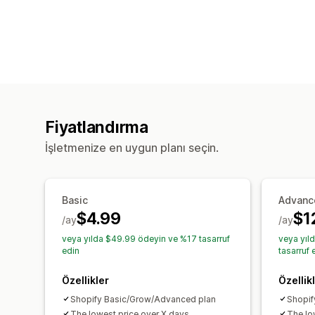
Fiyatlandırma
İşletmenize en uygun planı seçin.
Basic
Advanc
$4.99
$1
/ay
/ay
veya yılda $49.99 ödeyin ve %17 tasarruf
veya yıl
edin
tasarruf 
Özellikler
Özellik
Shopify Basic/Grow/Advanced plan
Shopif
The lowest price over X days
The lo