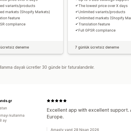
ted variants/products
The lowest price over X days
ted markets (Shopify Markets)
Unlimited variants/products
tion feature
Unlimited markets (Shopify Ma
PSR compliance
Translation feature
Full GPSR compliance
 ücretsiz deneme
7 günlük ücretsiz deneme
lanıma dayalı ücretler 30 günde bir faturalandırılır.
ands.gr
stan
Excellent app with excellent support. 
mayı kullanma
Europe.
:8 ay
Amasty yanıt 28 Nisan 2026