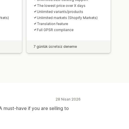
The lowest price over X days
Unlimited variants/products
rkets)
Unlimited markets (Shopify Markets)
Translation feature
Full GPSR compliance
7 günlük ücretsiz deneme
28 Nisan 2026
A must-have if you are selling to