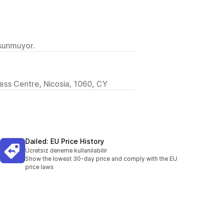
 sunmuyor.
iness Centre, Nicosia, 1060, CY
Dailed: EU Price History
Ücretsiz deneme kullanılabilir
Show the lowest 30-day price and comply with the EU
price laws