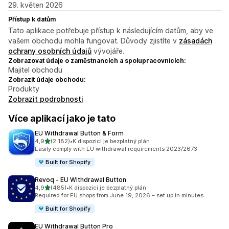
29. květen 2026
Přístup k datům
Tato aplikace potřebuje přístup k následujícím datům, aby ve
vašem obchodu mohla fungovat. Důvody zjistíte v
zásadách
ochrany osobních údajů
vývojáře.
Zobrazovat údaje o zaměstnancích a spolupracovnících:
Majitel obchodu
Zobrazit údaje obchodu:
Produkty
Zobrazit podrobnosti
Více aplikací jako je tato
EU Withdrawal Button & Form
z 5 hvězd
4,9
(2 182)
•
K dispozici je bezplatný plán
Celkový počet recenzí: 2182
Easily comply with EU withdrawal requirements 2023/2673
Built for Shopify
Revoq ‑ EU Withdrawal Button
z 5 hvězd
4,9
(485)
•
K dispozici je bezplatný plán
Celkový počet recenzí: 485
Required for EU shops from June 19, 2026 – set up in minutes.
Built for Shopify
EU Withdrawal Button Pro