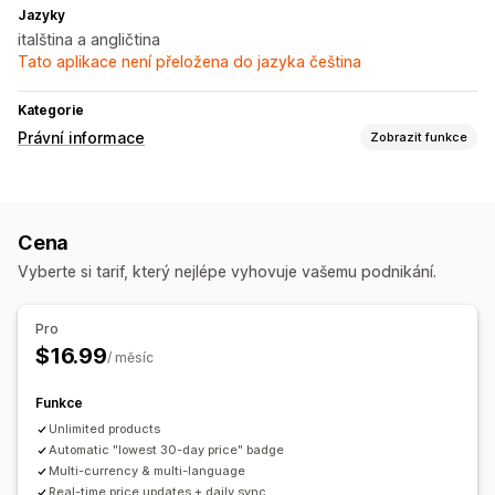
Jazyky
italština a angličtina
Tato aplikace není přeložena do jazyka čeština
Kategorie
Právní informace
Zobrazit funkce
Dodržování předpisů
Varování u produktů
Výkazy dodržování předpisů
Cena
Přizpůsobení
Vyberte si tarif, který nejlépe vyhovuje vašemu podnikání.
Pozice widgetu
Více jazyků
Vlastní text
Pro
$16.99
/ měsíc
Funkce
Unlimited products
Automatic "lowest 30-day price" badge
Multi-currency & multi-language
Real-time price updates + daily sync