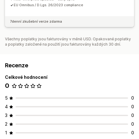
EU Omnibus / D.Lgs. 26/2023 compliance
7denní zkušební verze zdarma
Všechny poplatky jsou fakturovány v měně USD. Opakované poplatky
a poplatky založené na použití jsou fakturovány každých 30 dní.
Recenze
Celkové hodnocení
0
5
0
4
0
3
0
2
0
1
0