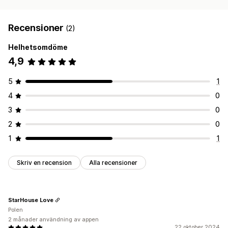
Recensioner
(2)
Helhetsomdöme
4,9
5
1
4
0
3
0
2
0
1
1
Skriv en recension
Alla recensioner
StarHouse Love
Polen
2 månader användning av appen
22 oktober 2024