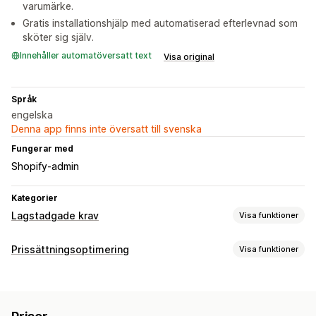
varumärke.
Gratis installationshjälp med automatiserad efterlevnad som
sköter sig själv.
Innehåller automatöversatt text
Visa original
Språk
engelska
Denna app finns inte översatt till svenska
Fungerar med
Shopify-admin
Kategorier
Lagstadgade krav
Visa funktioner
Överensstämmelse
Prissättningsoptimering
Visa funktioner
Överensstämmelserapporter
Övervakning
Anpassning
Prisspårning
Prisaviseringar
Prishistorik
Popup-fönster
Widgetposition
Anpassad text