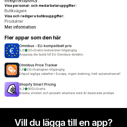
integritetspolicy
.
Visa personal- och medarbetaruppgifter:
Butiksägare
Visa och redigera butiksuppgifter:
Produkter
Mer information
Fler appar som den här
Omnibus ‑ EU‑kompatibelt pris
av 5 stjärnor
5,0
(2)
•
Gratis testversion tillgänglig
2 recensioner totalt
Anpassa din butik till EU Omnibus-direktiv.
Omnibus Price Tracker
av 5 stjärnor
1,3
(3)
•
Gratisplan tillgänglig
3 recensioner totalt
Erbjud lagliga rabatter i Europa, ingen kodning, helt automatiserat!
Shopify Smart Pricing
av 5 stjärnor
4,3
(80)
•
Gratis
80 recensioner totalt
Boosta vinsten och prissätt smartare med AI-baserade pristips
Vill du lägga till en app?