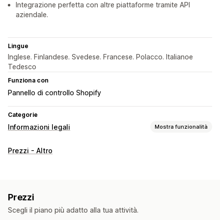
Integrazione perfetta con altre piattaforme tramite API
aziendale.
Lingue
Inglese. Finlandese. Svedese. Francese. Polacco. Italianoe
Tedesco
Funziona con
Pannello di controllo Shopify
Categorie
Informazioni legali
Mostra funzionalità
Conformità
Prezzi - Altro
Gestione delle informative
Report sulla conformità
Personalizzazione
Colore e font
Posizione dei widget
CSS personalizzato
Prezzi
Codice personalizzato
Multilingua
Testo personalizzato
Scegli il piano più adatto alla tua attività.
Pulsanti