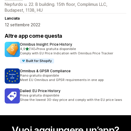
Nepfurdo u. 22. B building. 15th floor, Complimus LLC,
Budapest, 1138, HU
Lanciata
12 settembre 2022
Altre app come questa
Omnibus Insight: Price History
stelle su 5
4,9
(14)
•
Prova gratuita disponibile
14 recensioni totali
Comply with EU Price Indication with Omnibus Price Tracker
Built for Shopify
Omnibus & GPSR Compliance
Piano gratuito disponibile
Meet EU Omnibus and GPSR requirements in one app
Dailed: EU Price History
Prova gratuita disponibile
Show the lowest 30-day price and comply with the EU price laws
Vuoi aggiungere un’app?