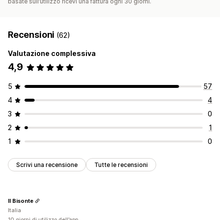
basate sull’utilizzo ricevi una fattura ogni 30 giorni.
Recensioni
(62)
Valutazione complessiva
4,9
5
57
4
4
3
0
2
1
1
0
Scrivi una recensione
Tutte le recensioni
Il Bisonte
Italia
10 giorni di utilizzo dell’app