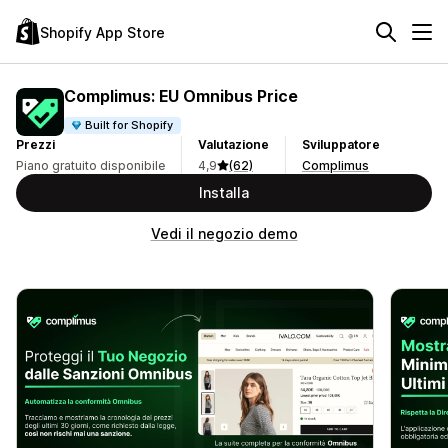
Shopify App Store
Complimus: EU Omnibus Price
Built for Shopify
Prezzi
Valutazione
Sviluppatore
Piano gratuito disponibile
4,9
(62)
Complimus
Installa
Vedi il negozio demo