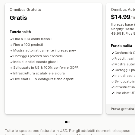
Omnibus Gratuito
Omnibus Auto
$14.99
Gratis
/m
Il prezzo base 
Shopify: Basi
Funzionalità
49,99$, Plus
Fino a 100 ordini mensili
Fino a 100 prodotti
Funzionalità
Mostra automaticamente il prezzo prev
Conformità 
Correggi i prodotti non conformi
Prodotti, vari
Includi codici sconto globali
Mostra autom
Sviluppato in UE & 100% conforme GDPR
Correggi i p
Infrastruttura scalabile e sicura
Includi codic
Live chat UE & configurazione esperti
Sviluppato 
Infrastruttur
Live chat UE
Prova gratuita 
Tutte le spese sono fatturate in USD. Per gli addebiti ricorrenti e le spese