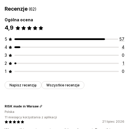
Recenzje
(62)
Ogólna ocena
4,9
5
57
4
4
3
0
2
1
1
0
Napisz recenzję
Wszystkie recenzje
RISK made in Warsaw
Polska
11 miesięcy korzystania z aplikacji
21 lipiec 2026