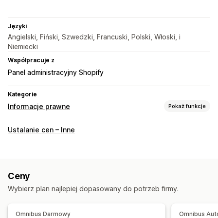
Języki
Angielski, Fiński, Szwedzki, Francuski, Polski, Włoski, i
Niemiecki
Współpracuje z
Panel administracyjny Shopify
Kategorie
Informacje prawne
Pokaż funkcje
Zgodność
Ustalanie cen – Inne
Zarządzanie polityką
Raporty dotyczące zgodności
Dostosowanie
Kolor i czcionka
Pozycja widżetu
Niestandardowy CSS
Ceny
Kod niestandardowy
Wielojęzyczne
Wybierz plan najlepiej dopasowany do potrzeb firmy.
Niestandardowy tekst
Przyciski
Omnibus Darmowy
Omnibus Auto