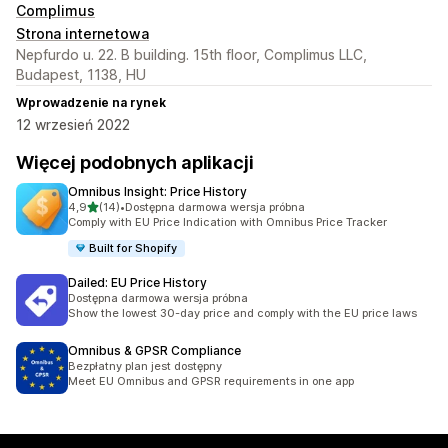
Complimus
Strona internetowa
Nepfurdo u. 22. B building. 15th floor, Complimus LLC,
Budapest, 1138, HU
Wprowadzenie na rynek
12 wrzesień 2022
Więcej podobnych aplikacji
Omnibus Insight: Price History
na 5 gwiazdek
4,9
(14)
•
Dostępna darmowa wersja próbna
Łączna liczba recenzji: 14
Comply with EU Price Indication with Omnibus Price Tracker
Built for Shopify
Dailed: EU Price History
Dostępna darmowa wersja próbna
Show the lowest 30-day price and comply with the EU price laws
Omnibus & GPSR Compliance
Bezpłatny plan jest dostępny
Meet EU Omnibus and GPSR requirements in one app