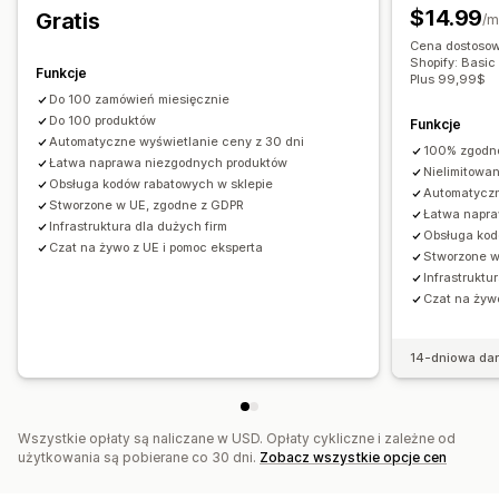
$14.99
Gratis
/m
Cena dostosow
Shopify: Basi
Funkcje
Plus 99,99$
Do 100 zamówień miesięcznie
Do 100 produktów
Funkcje
Automatyczne wyświetlanie ceny z 30 dni
100% zgodno
Łatwa naprawa niezgodnych produktów
Nielimitowan
Obsługa kodów rabatowych w sklepie
Automatyczn
Stworzone w UE, zgodne z GDPR
Łatwa napra
Infrastruktura dla dużych firm
Obsługa kod
Czat na żywo z UE i pomoc eksperta
Stworzone w
Infrastruktu
Czat na żyw
14-dniowa da
Wszystkie opłaty są naliczane w USD. Opłaty cykliczne i zależne od
użytkowania są pobierane co 30 dni.
Zobacz wszystkie opcje cen