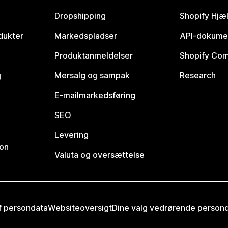
Dropshipping
Shopify Hjæ
dukter
Markedspladser
API-dokume
Produktanmeldelser
Shopify Co
g
Mersalg og sampak
Research
E-mailmarkedsføring
SEO
Levering
ion
Valuta og oversættelse
af persondata
Websiteoversigt
Dine valg vedrørende person