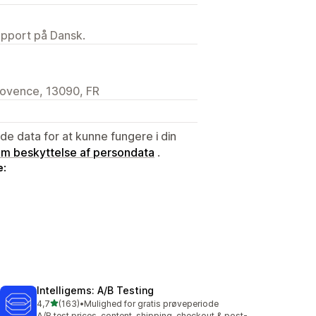
upport på Dansk.
provence, 13090, FR
e data for at kunne fungere i din
 om beskyttelse af persondata
.
e:
Intelligems: A/B Testing
ud af 5 stjerner
4,7
(163)
•
Mulighed for gratis prøveperiode
163 anmeldelser i alt
A/B test prices, content, shipping, checkout & post-