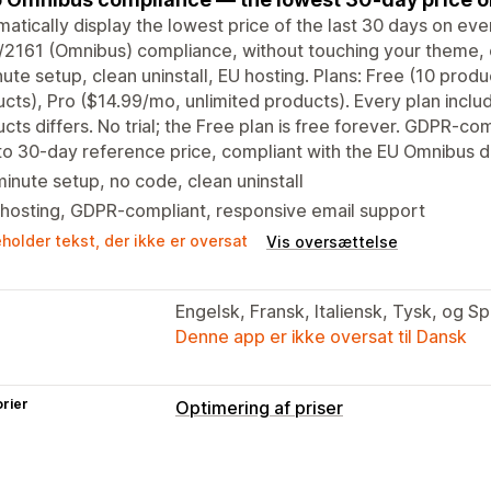
atically display the lowest price of the last 30 days on eve
2161 (Omnibus) compliance, without touching your theme, c
ute setup, clean uninstall, EU hosting. Plans: Free (10 prod
cts), Pro ($14.99/mo, unlimited products). Every plan inclu
cts differs. No trial; the Free plan is free forever. GDPR-comp
o 30-day reference price, compliant with the EU Omnibus d
inute setup, no code, clean uninstall
hosting, GDPR-compliant, responsive email support
holder tekst, der ikke er oversat
Vis oversættelse
Engelsk, Fransk, Italiensk, Tysk, og S
Denne app er ikke oversat til Dansk
rier
Optimering af priser