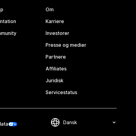
lp
Om
ntation
Karriere
mmunity
Investorer
Presse og medier
Partnere
Affiliates
Juridisk
Servicestatus
data