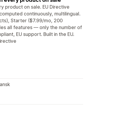
ry product on sale. EU Directive
omputed continuously, multilingual.
ucts), Starter ($7.99/mo, 200
des all features — only the number of
liant, EU support. Built in the EU.
irective
pansk