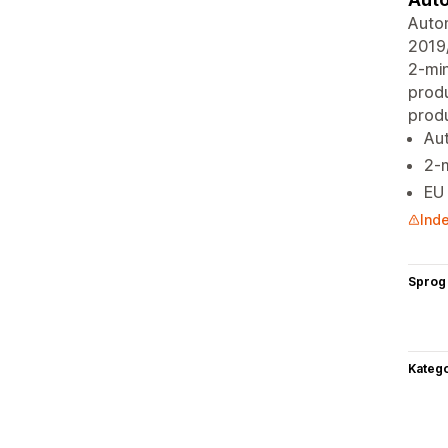
Autom
2019/
2-min
produ
produ
Aut
2-m
EU 
Inde
Sprog
Katego