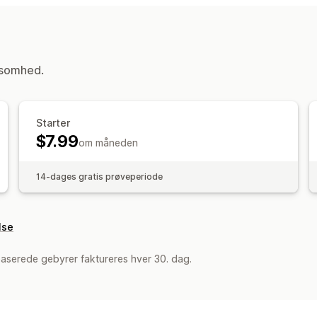
ksomhed.
Starter
$7.99
om måneden
14-dages gratis prøveperiode
lse
aserede gebyrer faktureres hver 30. dag.