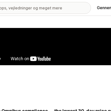
Gennem
ri med udvalgte billeder
 Omnibus compliance — the lowest 30-day price on