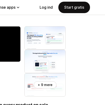
se apps
Log ind
Start gratis
+ 9 mere
 every product on sale