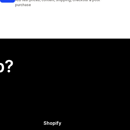
purchase
p?
Shopify