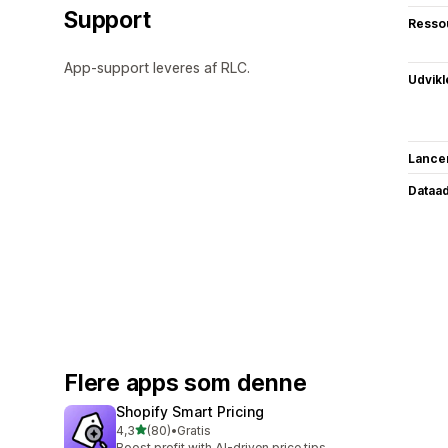
Support
Resso
App-support leveres af RLC.
Udvikl
Lance
Dataa
Flere apps som denne
Shopify Smart Pricing
ud af 5 stjerner
4,3
(80)
•
Gratis
80 anmeldelser i alt
Boost profit with AI-driven price tips