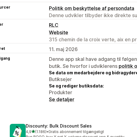
urcer
Politik om beskyttelse af persondata
Denne udvikler tilbyder ikke direkte s
er
RLC
Website
315 chemin de la croix verte, aix en 
ret
11. maj 2026
dgang
Denne app skal have adgang til følgend
butik. Se hvorfor i udviklerens
politik
Se data om medarbejdere og bidragyder
Butiksejer
Se og rediger butiksdata:
Produkter
Se detaljer
Discounty: Bulk Discount Sales
ud af 5 stjerner
4,9
(1.186)
•
Gratis abonnement tilgængeligt
1186 anmeldelser i alt
Run BOGO, buy X get Y, volume discount app & quantity