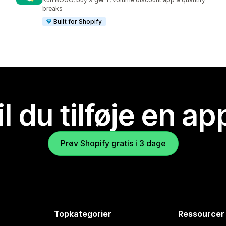
breaks
Built for Shopify
il du tilføje en ap
Prøv Shopify gratis i 3 dage
Topkategorier
Ressourcer