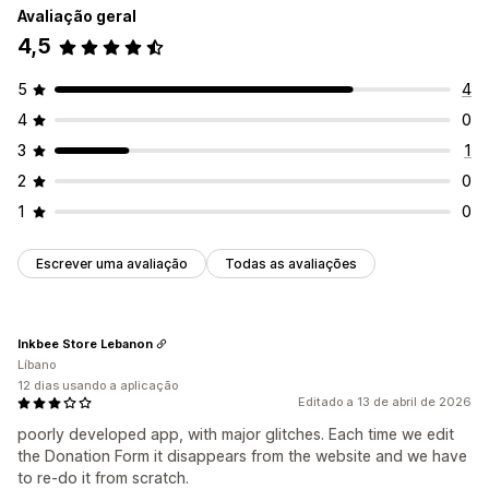
Avaliação geral
4,5
5
4
4
0
3
1
2
0
1
0
Escrever uma avaliação
Todas as avaliações
Inkbee Store Lebanon
Líbano
12 dias usando a aplicação
Editado a 13 de abril de 2026
poorly developed app, with major glitches. Each time we edit
the Donation Form it disappears from the website and we have
to re-do it from scratch.