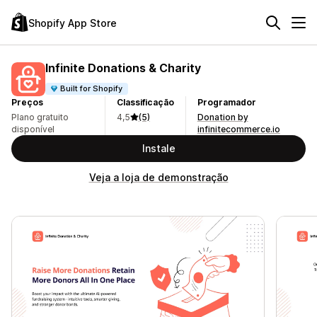
Shopify App Store
Infinite Donations & Charity
Built for Shopify
Preços
Classificação
Programador
Plano gratuito
4,5
(5)
Donation by
disponível
infinitecommerce.io
Instale
Veja a loja de demonstração