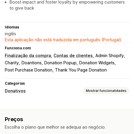
Boost impact and foster loyalty by empowering customers
to give back
Idiomas
inglês
Esta aplicação não está traduzida em português (Portugal)
Funciona com
Finalização da compra
Contas de clientes
Admin Shopify
Charity
Doantions
Donation Popup
Donation Widgets
Post Purchase Donation
Thank You Page Donation
Categorias
Donativos
Mostrar funcionalidades
Tipo de caridade
Sem fins lucrativos
Angariação de fundos
Impacto social
Preços
Ambiental
Compensação das emissões de carbono
Escolha o plano que melhor se adequa ao negócio.
Caridade personalizada