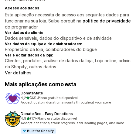
Acesso aos dados
Esta aplicação necessita de acesso aos seguintes dados para
funcionar na sua loja. Saiba porquê na
política de privacidade
do programador.
Ver dados do cliente:
Dados sensíveis, dados do dispositivo e de atividade
Ver dados da equipa e de colaboradores:
Proprietário da loja, colaboradores do blogue
Ver e editar dados da loja:
Clientes, produtos, análise de dados da loja, Loja online, admin
da Shopify, outros dados
Ver detalhes
Mais aplicações como esta
DonateMate
de 5 estrelas
4,2
(33)
•
Plano gratuito disponível
33 total de avaliações
Accept custom donation amounts throughout your store
Donate Bee ‑ Easy Donations
de 5 estrelas
4,9
(17)
•
Plano gratuito disponível
17 total de avaliações
Accept donations, track progress, add landing pages, and more
Built for Shopify