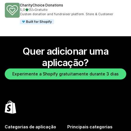
CharityChoice Donations
de 5 estrelas
5,0
(5)
•
Gratuito
5 total de avaliações
Custom donation and fundraiser platform. Store & Customer
Built for Shopify
Quer adicionar uma
aplicação?
Experimente a Shopify gratuitamente durante 3 dias
Categorias de aplicação
Principais categorias