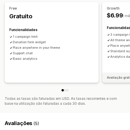
Gestão de donativos
Free
Growth
Montante de arredondamento
Objetivos de donativos
$6.99
Gratuito
/ m
Multilingue
Funcionalida
Funcionalidades
Personalização
3 campaign l
1 campaign limit
Páginas de destino
Selos
Widget de donativo
All theme wi
Donation form widget
Campanhas
Código personalizado
Place anywh
Place anywhere in your theme
Standard su
Support chat
Analytics d
Basic analytics
Avaliação grat
Todas as taxas são faturadas em USD. As taxas recorrentes e com
base na utilização são faturadas a cada 30 dias.
Avaliações
(5)