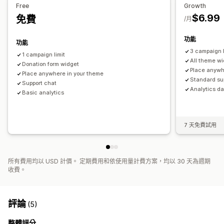
Free
Growth
$6.99
免費
自訂
/月
登陸頁面
徽章
捐款小工具
行銷活動
自訂代碼
功能
功能
3 campaign l
1 campaign limit
All theme wi
Donation form widget
Place anywh
Place anywhere in your theme
Standard su
Support chat
Analytics d
Basic analytics
7 天免費試用
所有費用均以 USD 計價。 定期費用和依使用量計費方案，均以 30 天為週期
收費。
評論
(5)
整體評分