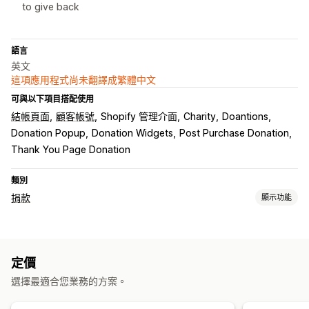
to give back
語言
英文
這項應用程式尚未翻譯成繁體中文
可與以下項目搭配使用
結帳頁面
顧客帳號
Shopify 管理介面
Charity
Doantions
Donation Popup
Donation Widgets
Post Purchase Donation
Thank You Page Donation
類別
捐款
顯示功能
公益贊助類型
非營利組織
募款活動
社會影響力
環境
碳抵換
定價
自訂公益贊助內容
選擇最適合您業務的方案。
捐款管理
無條件進位金額
捐款目標
多國語言