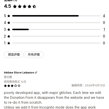
4.5
5
4
4
0
3
1
2
0
1
0
撰寫評價
所有評價
Inkbee Store Lebanon
黎巴嫩
使用應用程式 12天
編輯時間：2026年4月13日
poorly developed app, with major glitches. Each time we edit
the Donation Form it disappears from the website and we have
to re-do it from scratch.
Unless we add it from Incognito mode does the app work