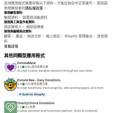
這項應用程式需要存取以下資料，才能在商店中正常運作。 原因請
參閱開發者的
隱私權政策
。
檢視顧客資料:
敏感資料、 裝置與活動資料
檢視員工與協作者資料:
商店擁有人、 網誌投稿者
檢視與編輯商店資料:
顧客、 產品、 商店分析、 線上商店、 Shopify 管理後台、 其他資
料
查看詳情
其他同類型應用程式
DonateMate
滿分 5 顆星
4.2
(33)
•
提供免費方案
共有 33 則評價
Accept custom donation amounts throughout your store
Donate Bee ‑ Easy Donations
滿分 5 顆星
4.9
(17)
•
提供免費方案
共有 17 則評價
Accept donations, track progress, add landing pages, and more
Built for Shopify
CharityChoice Donations
滿分 5 顆星
5.0
(5)
•
免費
共有 5 則評價
Custom donation and fundraiser platform. Store & Customer