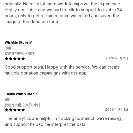
normally. Needs a lot more work to improve the experience.
Highly unreliable and we had to talk to support to fix it in 24
hours, only to get re-ruined once we edited and saved the
image of the donation form.
WishMe Store
印度
使用應用程式 6個月
2026年3月2日
Good support team. Happy with the service. We can create
multiple donation capmaigns with this app.
Teens With Vision
德國
使用應用程式 大約5小時
2026年1月11日
The analytics are helpful in tracking how much we’re raising,
and support helped me interpret the data.