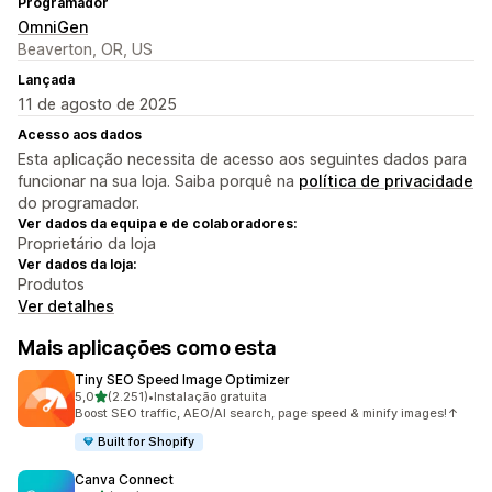
Programador
OmniGen
Beaverton, OR, US
Lançada
11 de agosto de 2025
Acesso aos dados
Esta aplicação necessita de acesso aos seguintes dados para
funcionar na sua loja. Saiba porquê na
política de privacidade
do programador.
Ver dados da equipa e de colaboradores:
Proprietário da loja
Ver dados da loja:
Produtos
Ver detalhes
Mais aplicações como esta
Tiny SEO Speed Image Optimizer
de 5 estrelas
5,0
(2.251)
•
Instalação gratuita
2251 total de avaliações
Boost SEO traffic, AEO/AI search, page speed & minify images!↑
Built for Shopify
Canva Connect