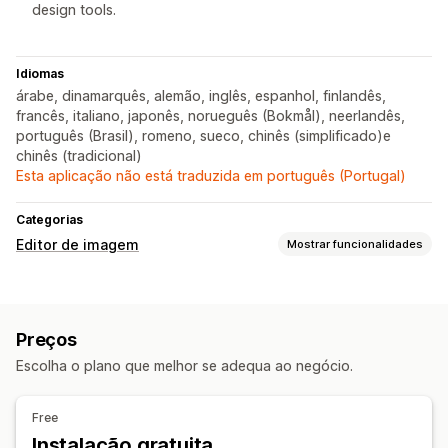
design tools.
Idiomas
árabe, dinamarquês, alemão, inglês, espanhol, finlandês,
francês, italiano, japonês, norueguês (Bokmål), neerlandês,
português (Brasil), romeno, sueco, chinês (simplificado)e
chinês (tradicional)
Esta aplicação não está traduzida em português (Portugal)
Categorias
Editor de imagem
Mostrar funcionalidades
Otimização de imagem
Otimização automática
Remoção de fundos
Preços
Geração por IA
Fundos personalizados
Escolha o plano que melhor se adequa ao negócio.
Preenchimento generativo
Edição em lote
Free
Carregamento de ficheiros
Instalação gratuita