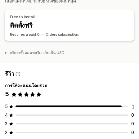
เลือกแผนที่เหมาะกับธุรกิจของคุณที่สุด
การแจ้งเตือนทางอีเมล
รายงานข้อผิดพลาด
รายงานข้อมูลในอดีต
การแจ้งเตือนสินค้าคงคลัง
การแจ้งเตือนสต็อกสินค้าต่ำ
Free to Install
การนำเข้าและส่งออกข้อมูล
การวัดประสิทธิภาพ
สถานะเรียลไทม์
ติดตั้งฟรี
บันทึกโดยละเอียด
Requires a paid OmniOrders subscription.
ค่าบริการทั้งหมดจะเรียกเก็บเป็น USD
รีวิว
(1)
การให้คะแนนโดยรวม
5
5
1
4
0
3
0
2
0