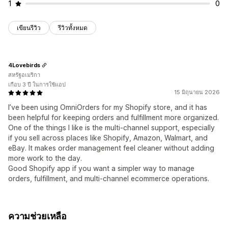
1
0
เขียนรีวิว
รีวิวทั้งหมด
4Lovebirds
สหรัฐอเมริกา
เกือบ 3 ปี ในการใช้แอป
15 มิถุนายน 2026
I’ve been using OmniOrders for my Shopify store, and it has
been helpful for keeping orders and fulfillment more organized.
One of the things I like is the multi-channel support, especially
if you sell across places like Shopify, Amazon, Walmart, and
eBay. It makes order management feel cleaner without adding
more work to the day.
Good Shopify app if you want a simpler way to manage
orders, fulfillment, and multi-channel ecommerce operations.
ความช่วยเหลือ