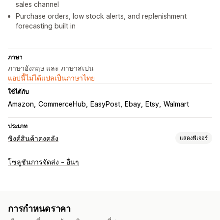
sales channel
Purchase orders, low stock alerts, and replenishment
forecasting built in
ภาษา
ภาษาอังกฤษ และ ภาษาสเปน
แอปนี้ไม่ได้แปลเป็นภาษาไทย
ใช้ได้กับ
Amazon
CommerceHub
EasyPost
Ebay
Etsy
Walmart
ประเภท
ซิงค์สินค้าคงคลัง
แสดงฟีเจอร์
ประเภทการซิงค์
โซลูชันการจัดส่ง - อื่นๆ
คำสั่งซื้อ
รายละเอียดสินค้า
SKU
หลายช่องทาง
หลายร้านค้า
อัตโนมัติ
ด้วยตนเอง
หลายรายการ
เรียลไทม์
ตามกำหนดเวลา
การแจ้งเตือนและรายงาน
การกำหนดราคา
การแจ้งเตือนอัตโนมัติ
การแจ้งเตือนพนักงาน
อัปเดตคำสั่งซื้อ