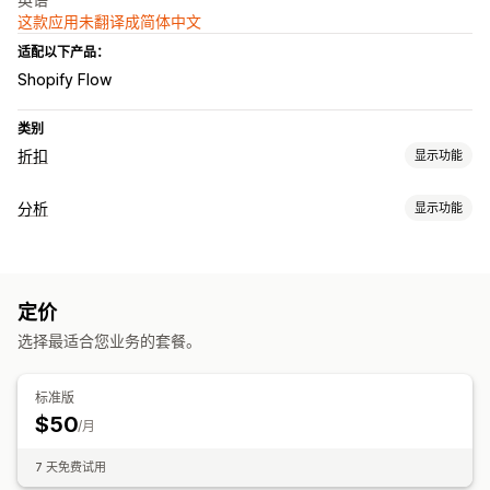
这款应用未翻译成简体中文
适配以下产品：
Shopify Flow
类别
折扣
显示功能
折扣类型
分析
显示功能
折扣码
优惠券
客户行为
运费折扣
活动跟踪
批量编辑
触发器和规则
自动化
跟踪
报告
分析
定价
营销和销售
选择最适合您业务的套餐。
营销归因
结账分析
利润洞察
视觉和报告
标准版
$50
分析控制面板
自定义控制面板
自定义报告
通知
/月
7 天免费试用