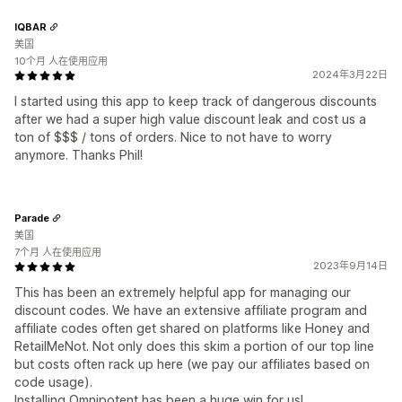
IQBAR
美国
10个月 人在使用应用
2024年3月22日
I started using this app to keep track of dangerous discounts
after we had a super high value discount leak and cost us a
ton of $$$ / tons of orders. Nice to not have to worry
anymore. Thanks Phil!
Parade
美国
7个月 人在使用应用
2023年9月14日
This has been an extremely helpful app for managing our
discount codes. We have an extensive affiliate program and
affiliate codes often get shared on platforms like Honey and
RetailMeNot. Not only does this skim a portion of our top line
but costs often rack up here (we pay our affiliates based on
code usage).
Installing Omnipotent has been a huge win for us!