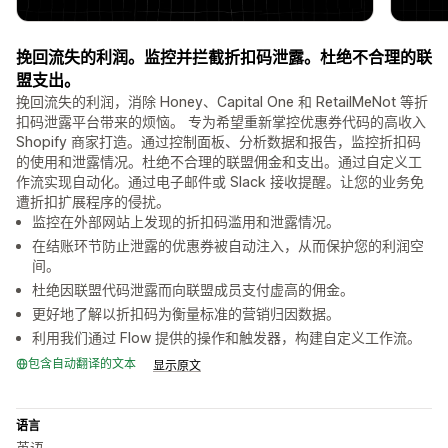
挽回流失的利润。监控并拦截折扣码泄露。杜绝不合理的联
盟支出。
挽回流失的利润，消除 Honey、Capital One 和 RetailMeNot 等折
扣码泄露平台带来的烦恼。 专为希望重新掌控优惠券代码的高收入
Shopify 商家打造。通过控制面板、分析数据和报告，监控折扣码
的使用和泄露情况。杜绝不合理的联盟佣金和支出。通过自定义工
作流实现自动化。通过电子邮件或 Slack 接收提醒。让您的业务免
遭折扣扩展程序的侵扰。
监控在外部网站上发现的折扣码滥用和泄露情况。
在结账环节防止泄露的优惠券被自动注入，从而保护您的利润空
间。
杜绝因联盟代码泄露而向联盟成员支付虚高的佣金。
更好地了解以折扣码为衡量标准的营销归因数据。
利用我们通过 Flow 提供的操作和触发器，构建自定义工作流。
包含自动翻译的文本
显示原文
语言
英语