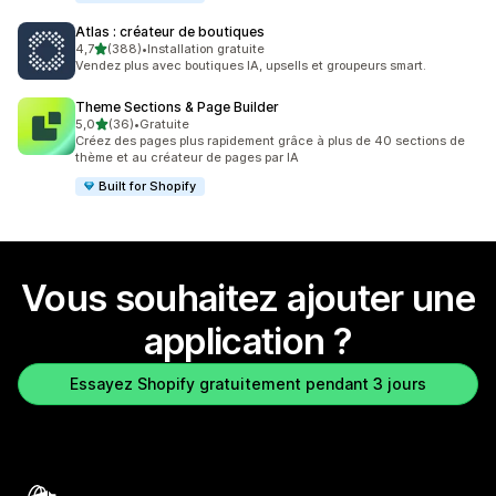
Atlas : créateur de boutiques
étoile(s) sur 5
4,7
(388)
•
Installation gratuite
388 avis au total
Vendez plus avec boutiques IA, upsells et groupeurs smart.
Theme Sections & Page Builder
étoile(s) sur 5
5,0
(36)
•
Gratuite
36 avis au total
Créez des pages plus rapidement grâce à plus de 40 sections de
thème et au créateur de pages par IA
Built for Shopify
Vous souhaitez ajouter une
application ?
Essayez Shopify gratuitement pendant 3 jours