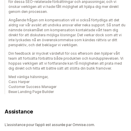
för dessa SEO-relaterade förbättringar och anpassningar, och vi
önskar verkligen att vi hade fått möjlighet att hjälpa dig mer direkt
genom den processen.
Angående frågan om kompensation vill vi också förtydliga att det
aldrig var vår avsikt att undvika ansvar eller neka support. Så snart du
nämnde önskemålet om kompensation kontaktade vårt team dig
direkt för att diskutera möjliga lösningar. Det verkar dock som att vi
inte lyckades nå en överenskommelse som kändes rättvis ur ditt
perspektiv, och det beklagar vi verkligen.
Din feedback är mycket värdefull för oss eftersom den hjälper vårt
team att fortsätta förbättra både produkten och kundupplevelsen. Vi
hoppas verkligen att vi fortfarande kan få möjligheten att prata med
dig direkt och hitta ett bättre sätt att stötta din butik framöver.
Med vänliga hälsningar,
Cass Harper
Customer Success Manager
Beae Landing Page Builder
Assistance
L’assistance pour l’appli est assurée par Omnise.com.