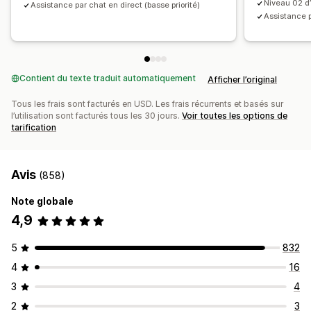
Pages de versions
Sections globales
Styles globaux
Niveau 02 d’u
Assistance par chat en direct (basse priorité)
Assistance p
Polices personnalisées
Code personnalisé
Extraits
Traduction
Localisation
Génération IA
SEO
Optimisation pour le format mobile
Chargement paresseux
Informations et conseils
Audits
Contient du texte traduit automatiquement
Afficher l’original
Rapports
Analyses de données
Test A/B
Suivi
Tous les frais sont facturés en USD. Les frais récurrents et basés sur
API et webhooks
l’utilisation sont facturés tous les 30 jours.
Voir toutes les options de
tarification
Avis
(858)
Note globale
4,9
5
832
4
16
3
4
2
3