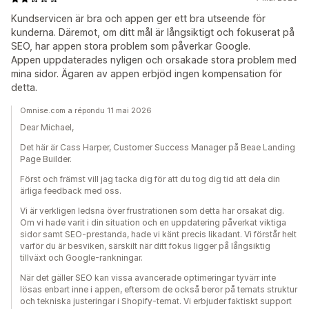
Kundservicen är bra och appen ger ett bra utseende för
kunderna. Däremot, om ditt mål är långsiktigt och fokuserat på
SEO, har appen stora problem som påverkar Google.
Appen uppdaterades nyligen och orsakade stora problem med
mina sidor. Ägaren av appen erbjöd ingen kompensation för
detta.
Omnise.com a répondu 11 mai 2026
Dear Michael,
Det här är Cass Harper, Customer Success Manager på Beae Landing
Page Builder.
Först och främst vill jag tacka dig för att du tog dig tid att dela din
ärliga feedback med oss.
Vi är verkligen ledsna över frustrationen som detta har orsakat dig.
Om vi hade varit i din situation och en uppdatering påverkat viktiga
sidor samt SEO-prestanda, hade vi känt precis likadant. Vi förstår helt
varför du är besviken, särskilt när ditt fokus ligger på långsiktig
tillväxt och Google-rankningar.
När det gäller SEO kan vissa avancerade optimeringar tyvärr inte
lösas enbart inne i appen, eftersom de också beror på temats struktur
och tekniska justeringar i Shopify-temat. Vi erbjuder faktiskt support