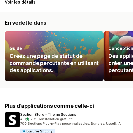
Voir les détails
En vedette dans
Guide
Conception 
Créez une page de statut de
Des appli
commande percutante en utilisant
créer une
des applications.
percutan
Plus d’applications comme celle-ci
Section Store ‑ Theme Sections
étoile(s) sur 5
4,9
(2 713)
•
Installation gratuite
2713 avis au total
700 Sections Plug-n-Play personnalisables. Bundles, Upsell, IA
Built for Shopify