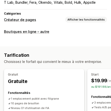
T Lab, Bundler, Fera, Okendo
Vitals, Bold, Hulk, Appstle
Catégories
Créateur de pages
Afficher les fonctionnalités
Types de pages
Boutiques en ligne – autre
Pages de destination
Pages d’accueil
Pages de produit
Collections
Blogs
FAQ
Pages de centre d’aide
Pages de contact
Pages À propos de nous
Tarification
Pages du panier
Affichage rapide
Pieds de page
Pop-ups
Choisissez le forfait qui convient le mieux à votre entreprise.
Formulaires
Pages de presse
Pages de carrières
Pages de mentions légales
Pages de lien en bio
Gratuit
Start
Page d’avis
Pages de tarification
Sections de thèmes
$19.99
Gratuite
/ 
Pages personnalisées
ou $191.88/an
Gestion des pages
Fonctionnalités
Fonctionnalit
Outil d’édition
Éléments
Modèles
Import et export
1 emplacement publié avec filigrane
3 emplaceme
10 pages de brouillon
Pages d’enregistrement
Pages de brouillon
Tests A/B pa
Niveau 01 d’utilisation de l’IA