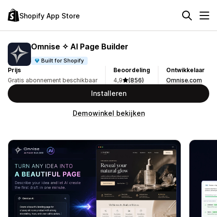
Shopify App Store
Omnise ✧ AI Page Builder
Built for Shopify
Prijs
Beoordeling
Ontwikkelaar
Gratis abonnement beschikbaar
4,9
(856)
Omnise.com
Installeren
Demowinkel bekijken