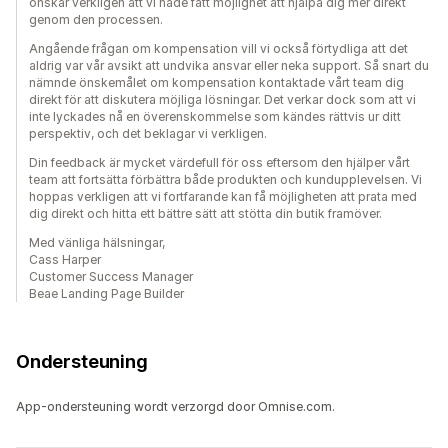
önskar verkligen att vi hade fått möjlighet att hjälpa dig mer direkt
genom den processen.
Angående frågan om kompensation vill vi också förtydliga att det
aldrig var vår avsikt att undvika ansvar eller neka support. Så snart du
nämnde önskemålet om kompensation kontaktade vårt team dig
direkt för att diskutera möjliga lösningar. Det verkar dock som att vi
inte lyckades nå en överenskommelse som kändes rättvis ur ditt
perspektiv, och det beklagar vi verkligen.
Din feedback är mycket värdefull för oss eftersom den hjälper vårt
team att fortsätta förbättra både produkten och kundupplevelsen. Vi
hoppas verkligen att vi fortfarande kan få möjligheten att prata med
dig direkt och hitta ett bättre sätt att stötta din butik framöver.
Med vänliga hälsningar,
Cass Harper
Customer Success Manager
Beae Landing Page Builder
Ondersteuning
App-ondersteuning wordt verzorgd door Omnise.com.