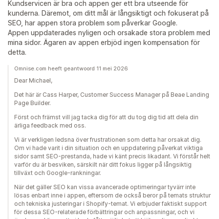
Kundservicen är bra och appen ger ett bra utseende för
kunderna. Däremot, om ditt mål är långsiktigt och fokuserat på
SEO, har appen stora problem som påverkar Google.
Appen uppdaterades nyligen och orsakade stora problem med
mina sidor. Ägaren av appen erbjöd ingen kompensation för
detta.
Omnise.com heeft geantwoord 11 mei 2026
Dear Michael,
Det här är Cass Harper, Customer Success Manager på Beae Landing
Page Builder.
Först och främst vill jag tacka dig för att du tog dig tid att dela din
ärliga feedback med oss.
Vi är verkligen ledsna över frustrationen som detta har orsakat dig.
Om vi hade varit i din situation och en uppdatering påverkat viktiga
sidor samt SEO-prestanda, hade vi känt precis likadant. Vi förstår helt
varför du är besviken, särskilt när ditt fokus ligger på långsiktig
tillväxt och Google-rankningar.
När det gäller SEO kan vissa avancerade optimeringar tyvärr inte
lösas enbart inne i appen, eftersom de också beror på temats struktur
och tekniska justeringar i Shopify-temat. Vi erbjuder faktiskt support
för dessa SEO-relaterade förbättringar och anpassningar, och vi