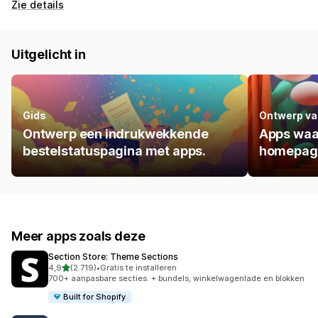
Zie details
Uitgelicht in
Gids
Ontwerp va
Ontwerp een indrukwekkende
Apps waa
bestelstatuspagina met apps.
homepage
Meer apps zoals deze
Section Store: Theme Sections
van 5 sterren
4,9
(2.719)
•
Gratis te installeren
2719 recensies in totaal
700+ aanpasbare secties. + bundels, winkelwagenlade en blokken
Built for Shopify