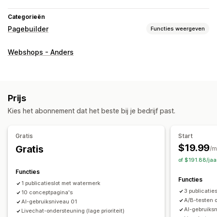
Categorieën
Pagebuilder
Functies weergeven
Soorten pagina's
Webshops - Anders
Landingspagina's
Homepages
Productpagina's
Collecties
Blogs
Veelgestelde vragen
Helpcentrum-pagina's
Contactpagina's
Over ons-pagina's
Prijs
Winkelwagenpagina's
Snelle weergave
Voetteksten
Kies het abonnement dat het beste bij je bedrijf past.
Pop-ups
Formulieren
Perspagina´s
Vacaturepagina´s
Juridische pagina´s
Link-in-bio-pagina
Recensiepagina
Gratis
Start
Prijzenpagina's
Themasecties
Pagina´s op maat
$19.99
Gratis
/m
Pagina´s beheren
of $191.88/ja
Bewerkingstool
Elementen
Templates
Functies
Functies
Importeren en exporteren
Pagina's opslaan
1 publicatieslot met watermerk
3 publicaties
10 conceptpagina's
Conceptpagina's
Paginaversies
Globale secties
A/B-testen 
AI-gebruiksniveau 01
Globale stijlen
Aangepaste lettertypen
Aangepaste code
AI-gebruiks
Livechat-ondersteuning (lage prioriteit)