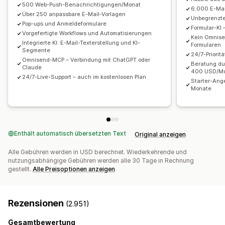
Lokalisierung
Individueller Code
500 Web-Push-Benachrichtigungen/Monat
6.000 E-Ma
Benutzerdefinierte Schriftarten
Import und Export
Über 250 anpassbare E-Mail-Vorlagen
Unbegrenzt
Pop-ups und Anmeldeformulare
E-Mail-Domains
Einholung von Einwilligungen
Formular-KI –
Vorgefertigte Workflows und Automatisierungen
Kein Omnise
E-Mail-Erfassungsliste
SMS-Erfassungsliste
Integrierte KI: E-Mail-Texterstellung und KI-
Formularen
Segmente
Trigger und Regeln
Automatisierungen
Targeting
24/7-Priorit
Omnisend-MCP – Verbindung mit ChatGPT oder
Beratung du
Geolokalisierung
Segmentierung
Tagging
Tracking
Claude
400 USD/M
24/7-Live-Support – auch im kostenlosen Plan
Berichterstattung
Einblicke und Tipps
Analysen
Starter-Ange
Monate
A/B-Tests
APIs und Webhooks
Enthält automatisch übersetzten Text
Original anzeigen
Alle Gebühren werden in USD berechnet. Wiederkehrende und
nutzungsabhängige Gebühren werden alle 30 Tage in Rechnung
gestellt.
Alle Preisoptionen anzeigen
Rezensionen
(2.951)
Gesamtbewertung