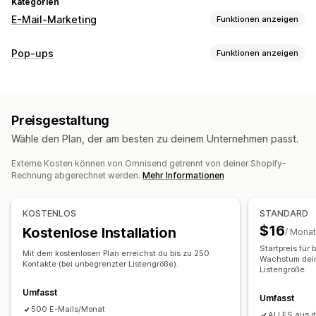
Kategorien
E-Mail-Marketing
Funktionen anzeigen
Kampagnentypen
Pop-ups
Funktionen anzeigen
E-Mail-Kampagnen
SMS-Kampagnen
Popup-Typen
Push-Benachrichtigungen
Newsletter
Popups
Formulare
Exit-Intent
Rabatte
Drehrad
Countdown Timer
Landing Pages
Rabatte
Werbeaktionen
Upselling-E-Mails
Preisgestaltung
Formulare
Individuelle Popups
Cross-Selling-E-Mails
Warenkorb-E-Mails
Wähle den Plan, der am besten zu deinem Unternehmen passt.
Checkout-E-Mails
Exit-Intent
Abgebrochener Warenkorb
Popups verwalten
​Abgebrochene Suche​
Willkommens-E-Mails
Externe Kosten können von Omnisend getrennt von deiner Shopify-
Editor-Tool
Vorlagen
Individueller Code
Rechnung abgerechnet werden.
Mehr Informationen
Preissenkungs-E-Mails
Benutzerdefinierte Schriftarten
E-Mail-Erfassungsliste
E-Mails, wenn Produkte wieder vorrätig sind
SMS-Erfassungsliste
Kampagnen
Automatisierungen
KOSTENLOS
STANDARD
Rückgewinnungs-E-Mails
Produktempfehlungen
Targeting
Segmentierung
Tagging
Berichterstattung
$16
Kostenlose Installation
/ Monat
Drip-Kampagnen
Abonnements
Produktrezensionen
Analysen
A/B-Tests
Tracking
Startpreis für 
Individuelle Kampagnen
Mit dem kostenlosen Plan erreichst du bis zu 250
Wachstum deine
Kontakte (bei unbegrenzter Listengröße).
Listengröße.
Kampagnen verwalten
Umfasst
Editor-Tool
Vorlagen
KI-Generierung
Übersetzung
Umfasst
500 E-Mails/Monat
ALLES aus d