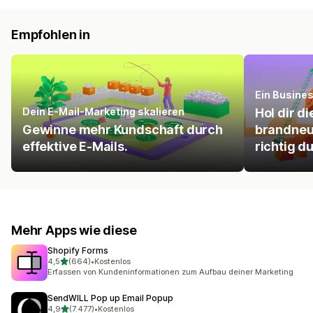
Empfohlen in
Ein Busine
Dein E-Mail-Marketing skalieren
Hol dir d
Gewinne mehr Kundschaft durch
brandneu
effektive E-Mails.
richtig d
Mehr Apps wie diese
Shopify Forms
von 5 Sternen
4,5
(664)
•
Kostenlos
664 Rezensionen insgesamt
Erfassen von Kundeninformationen zum Aufbau deiner Marketing
SendWILL Pop up Email Popup
von 5 Sternen
4,9
(7.477)
•
Kostenlos