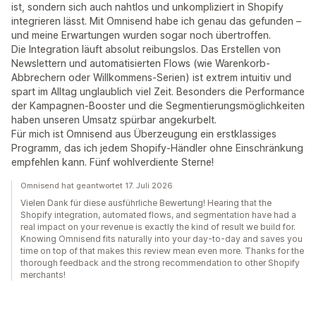
ist, sondern sich auch nahtlos und unkompliziert in Shopify
integrieren lässt. Mit Omnisend habe ich genau das gefunden –
und meine Erwartungen wurden sogar noch übertroffen.
Die Integration läuft absolut reibungslos. Das Erstellen von
Newslettern und automatisierten Flows (wie Warenkorb-
Abbrechern oder Willkommens-Serien) ist extrem intuitiv und
spart im Alltag unglaublich viel Zeit. Besonders die Performance
der Kampagnen-Booster und die Segmentierungsmöglichkeiten
haben unseren Umsatz spürbar angekurbelt.
Für mich ist Omnisend aus Überzeugung ein erstklassiges
Programm, das ich jedem Shopify-Händler ohne Einschränkung
empfehlen kann. Fünf wohlverdiente Sterne!
Omnisend hat geantwortet 17. Juli 2026
Vielen Dank für diese ausführliche Bewertung! Hearing that the
Shopify integration, automated flows, and segmentation have had a
real impact on your revenue is exactly the kind of result we build for.
Knowing Omnisend fits naturally into your day-to-day and saves you
time on top of that makes this review mean even more. Thanks for the
thorough feedback and the strong recommendation to other Shopify
merchants!