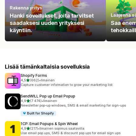
Rakenna yritys
Hanki sovellukset, joita tarvitset
Laajenna s
saadaksesi uuden yrityksesi
Saa enem
käyntiin.
tehokkail
Lisää tämänkaltaisia sovelluksia
Shopify Forms
/ 5 tähteä
4,5
(662)
•
Ilmainen
662 arvostelua yhteensä
Capture customer information to grow your marketing list
SendWILL Pop up Email Popup
/ 5 tähteä
4,9
(7 474)
•
Ilmainen
7474 arvostelua yhteensä
Newsletter pop-up windows, SMS & email marketing for sign-ups
Built for Shopify
1CP: Email Popups & Spin Wheel
/ 5 tähteä
4,9
(217)
•
Ilmainen sopimus saatavilla
217 arvostelua yhteensä
Use email pop ups, SMS & discount pop ups for email sign ups