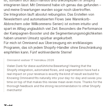
ist, sondern sich auch nahtlos und unkompliziert in Shopify
integrieren lässt. Mit Omnisend habe ich genau das gefunden –
und meine Erwartungen wurden sogar noch übertroffen.
Die Integration läuft absolut reibungslos. Das Erstellen von
Newslettern und automatisierten Flows (wie Warenkorb-
Abbrechern oder Willkommens-Serien) ist extrem intuitiv und
spart im Alltag unglaublich viel Zeit. Besonders die Performance
der Kampagnen-Booster und die Segmentierungsmöglichkeiten
haben unseren Umsatz spürbar angekurbelt.
Für mich ist Omnisend aus Überzeugung ein erstklassiges
Programm, das ich jedem Shopify-Händler ohne Einschränkung
empfehlen kann. Fünf wohlverdiente Sterne!
Omnisend vastasi 17. heinäkuu 2026
Vielen Dank für diese ausführliche Bewertung! Hearing that the
Shopify integration, automated flows, and segmentation have had a
real impact on your revenue is exactly the kind of result we build for.
Knowing Omnisend fits naturally into your day-to-day and saves you
time on top of that makes this review mean even more. Thanks for the
thorough feedback and the strong recommendation to other Shopify
merchants!