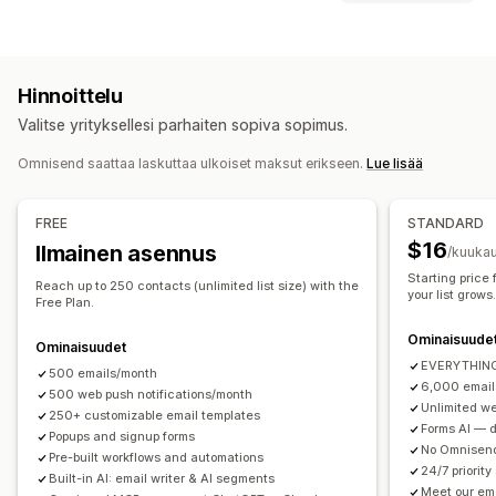
Sähköpostikampanjat
SMS-kampanjat
Push-ilmoitukset
Ponnahdusilmoitustyypit
Uutiskirjeet
Ponnahdusilmoitukset
Lomakkeet
Poistumisaikomus
Alennukset
Pyöräytä onnenpyörää
Kohdesivut
Alennukset
Kampanjat
Hinnoittelu
Ajastimet
Lomakkeet
Mukautetut ponnahdusikkunat
Lisämyyntisähköpostit
Ristiinmyyntisähköpostit
Valitse yrityksellesi parhaiten sopiva sopimus.
Ostoskorisähköpostit
Kassasähköpostit
Ponnahdusikkunoiden ylläpito
Poistumisaikomus
Hylätty ostoskori
Omnisend saattaa laskuttaa ulkoiset maksut erikseen.
Lue lisää
Muokkaustyökalu
Mallit
Mukautettu koodi
Selaamisen hylkääminen
Tervetulosähköpostit
Mukautetut fontit
Sähköpostiosoitteiden keräyslista
Hintamuutossähköpostit
Jälleen varastossa -sähköpostit
FREE
STANDARD
SMS-keräyslista
Kampanjat
Automaatiot
Kohdentaminen
Win-back-sähköpostit
Tuotesuositukset
$16
Ilmainen asennus
/kuukau
Segmentointi
Tunnisteet
Raportointi
Analytiikka
Tiputuskampanjat
Tilaukset
Tuotearvostelut
Starting price
A/B-testaus
Seuranta
Reach up to 250 contacts (unlimited list size) with the
your list grows
Mukautetut kampanjat
Free Plan.
Ominaisuude
Kampanjoiden hallinnointi
Ominaisuudet
EVERYTHING 
Muokkaustyökalu
500 emails/month
Mallit
Tekoälygenerointi
Käännös
6,000 email
500 web push notifications/month
Lokalisointi
Mukautettu koodi
Mukautetut fontit
Unlimited we
250+ customizable email templates
Forms AI — de
Tuonti ja vienti
Sähköpostidomainit
Luvankeruu
Popups and signup forms
No Omnisend
Pre-built workflows and automations
Sähköpostiosoitteiden keräyslista
SMS-keräyslista
24/7 priority
Built-in AI: email writer & AI segments
Käynnistimet ja säännöt
Automaatiot
Kohdentaminen
Meet our em