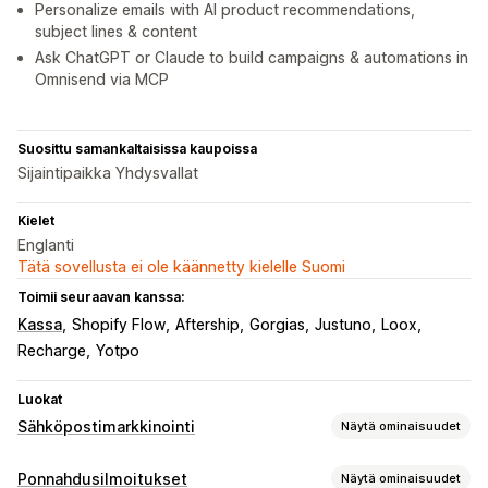
Personalize emails with AI product recommendations,
subject lines & content
Ask ChatGPT or Claude to build campaigns & automations in
Omnisend via MCP
Suosittu samankaltaisissa kaupoissa
Sijaintipaikka Yhdysvallat
Kielet
Englanti
Tätä sovellusta ei ole käännetty kielelle Suomi
Toimii seuraavan kanssa:
Kassa
Shopify Flow
Aftership
Gorgias
Justuno
Loox
Recharge
Yotpo
Luokat
Sähköpostimarkkinointi
Näytä ominaisuudet
Kampanjatyypit
Ponnahdusilmoitukset
Näytä ominaisuudet