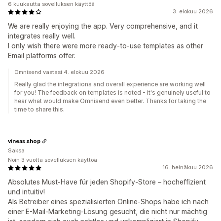
6 kuukautta sovelluksen käyttöä
3. elokuu 2026
We are really enjoying the app. Very comprehensive, and it
integrates really well.
I only wish there were more ready-to-use templates as other
Email platforms offer.
Omnisend vastasi 4. elokuu 2026
Really glad the integrations and overall experience are working well
for you! The feedback on templates is noted - it's genuinely useful to
hear what would make Omnisend even better. Thanks for taking the
time to share this.
vineas.shop
Saksa
Noin 3 vuotta sovelluksen käyttöä
16. heinäkuu 2026
Absolutes Must-Have für jeden Shopify-Store – hocheffizient
und intuitiv!
Als Betreiber eines spezialisierten Online-Shops habe ich nach
einer E-Mail-Marketing-Lösung gesucht, die nicht nur mächtig