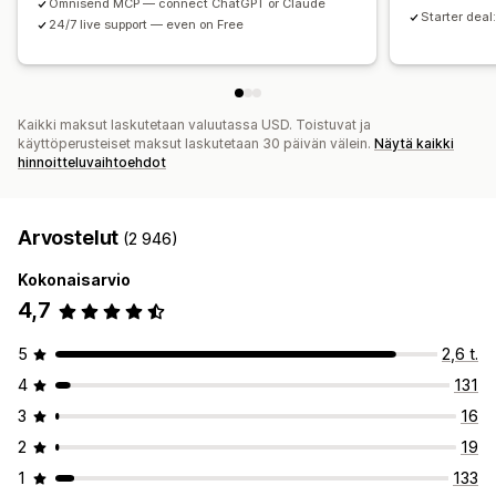
Omnisend MCP — connect ChatGPT or Claude
Starter deal:
Geopaikannus
Segmentointi
Tunnisteet
Seuranta
24/7 live support — even on Free
Raportointi
Tiedot ja vinkit
Analytiikka
A/B-testaus
APIt ja webhookit
Kaikki maksut laskutetaan valuutassa USD. Toistuvat ja
käyttöperusteiset maksut laskutetaan 30 päivän välein.
Näytä kaikki
hinnoitteluvaihtoehdot
Arvostelut
(2 946)
Kokonaisarvio
4,7
5
2,6 t.
4
131
3
16
2
19
1
133