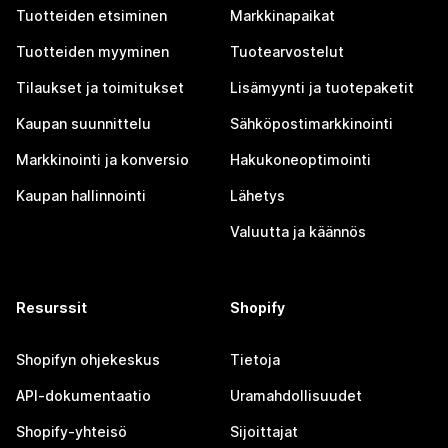
Tuotteiden etsiminen
Markkinapaikat
Tuotteiden myyminen
Tuotearvostelut
Tilaukset ja toimitukset
Lisämyynti ja tuotepaketit
Kaupan suunnittelu
Sähköpostimarkkinointi
Markkinointi ja konversio
Hakukoneoptimointi
Kaupan hallinnointi
Lähetys
Valuutta ja käännös
Resurssit
Shopify
Shopifyn ohjekeskus
Tietoja
API-dokumentaatio
Uramahdollisuudet
Shopify-yhteisö
Sijoittajat