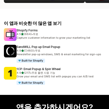
이 앱과 비슷한 더 많은 앱 보기
Shopify Forms
별 5개 중
4.5
(664)
•
무료
총 리뷰 664개
Capture customer information to grow your marketing list
SendWILL Pop up Email Popup
별 5개 중
4.9
(7,480)
•
무료
총 리뷰 7480개
Newsletter pop-up windows, SMS & email marketing for sign-ups
Built for Shopify
1CP: Email Popup & Spin Wheel
별 5개 중
4.9
(217)
•
무료 플랜 사용 가능
총 리뷰 217개
Grow your email and SMS list with popups you can A/B test
Built for Shopify
앱을 추가하시겠어요?