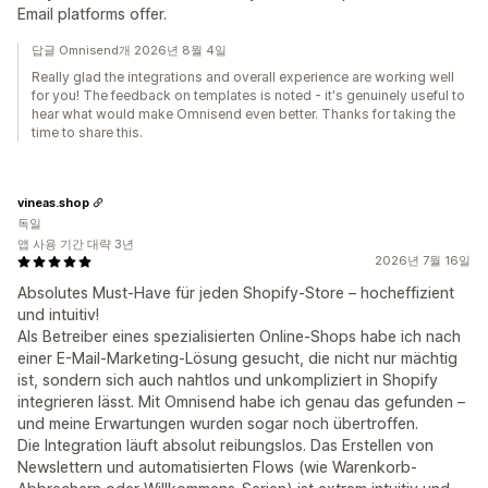
Email platforms offer.
답글 Omnisend개 2026년 8월 4일
Really glad the integrations and overall experience are working well
for you! The feedback on templates is noted - it's genuinely useful to
hear what would make Omnisend even better. Thanks for taking the
time to share this.
vineas.shop
독일
앱 사용 기간 대략 3년
2026년 7월 16일
Absolutes Must-Have für jeden Shopify-Store – hocheffizient
und intuitiv!
Als Betreiber eines spezialisierten Online-Shops habe ich nach
einer E-Mail-Marketing-Lösung gesucht, die nicht nur mächtig
ist, sondern sich auch nahtlos und unkompliziert in Shopify
integrieren lässt. Mit Omnisend habe ich genau das gefunden –
und meine Erwartungen wurden sogar noch übertroffen.
Die Integration läuft absolut reibungslos. Das Erstellen von
Newslettern und automatisierten Flows (wie Warenkorb-