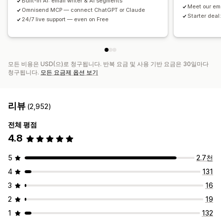
Built-in AI: email writer & AI segments
Meet our em
Omnisend MCP — connect ChatGPT or Claude
Starter deal:
24/7 live support — even on Free
모든 비용은 USD(으)로 청구됩니다. 반복 요금 및 사용 기반 요금은 30일마다
청구됩니다.
모든 요금제 옵션 보기
리뷰
(2,952)
전체 평점
4.8
5
2.7천
4
131
3
16
2
19
1
132