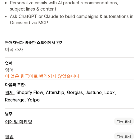
Personalize emails with AI product recommendations,
subject lines & content
Ask ChatGPT or Claude to build campaigns & automations in
Omnisend via MCP
판매자님과 비슷한 스토어에서 인기
미국 소재
언어
영어
이 앱은 한국어로 번역되지 않았습니다
다음과 호환:
결제
Shopify Flow
Aftership
Gorgias
Justuno
Loox
Recharge
Yotpo
범주
이메일 마케팅
기능 표시
캠페인 유형
팝업
기능 표시