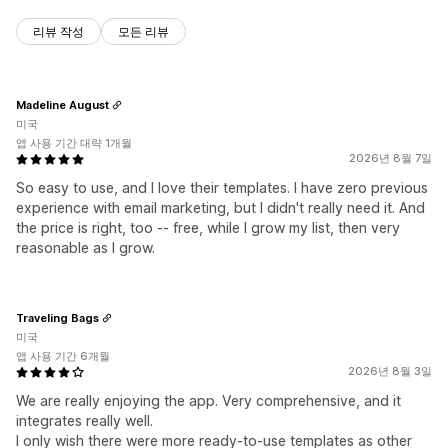
리뷰 작성
모든 리뷰
Madeline August
미국
앱 사용 기간 대략 1개월
2026년 8월 7일
So easy to use, and I love their templates. I have zero previous
experience with email marketing, but I didn't really need it. And
the price is right, too -- free, while I grow my list, then very
reasonable as I grow.
Traveling Bags
미국
앱 사용 기간 6개월
2026년 8월 3일
We are really enjoying the app. Very comprehensive, and it
integrates really well.
I only wish there were more ready-to-use templates as other