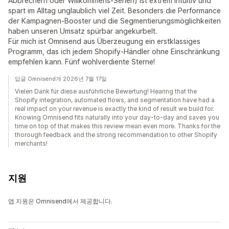
Abbrechern oder Willkommens-Serien) ist extrem intuitiv und
spart im Alltag unglaublich viel Zeit. Besonders die Performance
der Kampagnen-Booster und die Segmentierungsmöglichkeiten
haben unseren Umsatz spürbar angekurbelt.
Für mich ist Omnisend aus Überzeugung ein erstklassiges
Programm, das ich jedem Shopify-Händler ohne Einschränkung
empfehlen kann. Fünf wohlverdiente Sterne!
답글 Omnisend개 2026년 7월 17일
Vielen Dank für diese ausführliche Bewertung! Hearing that the
Shopify integration, automated flows, and segmentation have had a
real impact on your revenue is exactly the kind of result we build for.
Knowing Omnisend fits naturally into your day-to-day and saves you
time on top of that makes this review mean even more. Thanks for the
thorough feedback and the strong recommendation to other Shopify
merchants!
지원
앱 지원은 Omnisend에서 제공합니다.