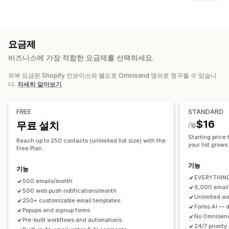
이메일 캠페인
SMS 캠페인
푸시 알림
뉴스레터
팝업
양식
팝업 유형
방문 페이지
할인
프로모션
상향 판매 이메일
교차 판매 이메일
이탈 의도
할인
당첨 룰렛 돌리기
카운트다운 타이머
양식
카트 이메일
결제 이메일
이탈 의도
중단된 카트
검색 중단
요금제
사용자 지정 팝업
환영 이메일
가격 인하 이메일
재입고 알림 이메일
비즈니스에 가장 적합한 요금제를 선택하세요.
고객 되찾기 이메일
추천 제품
드립 캠페인
구독
제품 리뷰
팝업 관리
사용자 지정 캠페인
외부 요금은 Shopify 인보이스와 별도로 Omnisend 명의로 청구될 수 있습니
편집기 도구
템플릿
사용자 지정 코드
커스텀 폰트
다.
자세히 알아보기
이메일 캡처 목록
SMS 캡처 목록
캠페인
자동화
타게팅
캠페인 관리
세분화
태그 지정
보고
분석
A/B 테스트
추적
편집기 도구
템플릿
AI 생성
번역
현지화
사용자 지정 코드
FREE
STANDARD
커스텀 폰트
가져오기 및 내보내기
이메일 도메인
동의 수집
$16
무료 설치
/월
이메일 캡처 목록
SMS 캡처 목록
트리거 및 규칙
자동화
Starting price
Reach up to 250 contacts (unlimited list size) with the
your list grows
타게팅
위치 정보
세분화
태그 지정
추적
보고
분석 정보 및 팁
Free Plan.
분석
A/B 테스트
API 및 Webhook
기능
기능
EVERYTHING 
500 emails/month
6,000 email
500 web push notifications/month
Unlimited we
250+ customizable email templates
Forms AI — de
Popups and signup forms
No Omnisend
Pre-built workflows and automations
24/7 priority