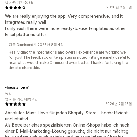
앱 사용 기간 6개월
2026년 8월 3일
We are really enjoying the app. Very comprehensive, and it
integrates really well.
I only wish there were more ready-to-use templates as other
Email platforms offer.
답글 Omnisend개 2026년 8월 4일
Really glad the integrations and overall experience are working well
for you! The feedback on templates is noted - it's genuinely useful to
hear what would make Omnisend even better. Thanks for taking the
time to share this.
vineas.shop
독일
앱 사용 기간 대략 3년
2026년 7월 16일
Absolutes Must-Have für jeden Shopify-Store – hocheffizient
und intuitiv!
Als Betreiber eines spezialisierten Online-Shops habe ich nach
einer E-Mail-Marketing-Lösung gesucht, die nicht nur mächtig