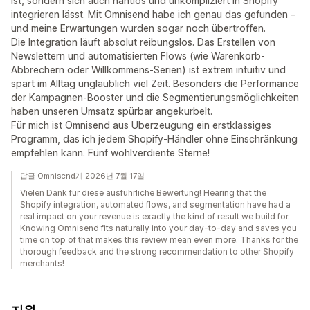
ist, sondern sich auch nahtlos und unkompliziert in Shopify
integrieren lässt. Mit Omnisend habe ich genau das gefunden –
und meine Erwartungen wurden sogar noch übertroffen.
Die Integration läuft absolut reibungslos. Das Erstellen von
Newslettern und automatisierten Flows (wie Warenkorb-
Abbrechern oder Willkommens-Serien) ist extrem intuitiv und
spart im Alltag unglaublich viel Zeit. Besonders die Performance
der Kampagnen-Booster und die Segmentierungsmöglichkeiten
haben unseren Umsatz spürbar angekurbelt.
Für mich ist Omnisend aus Überzeugung ein erstklassiges
Programm, das ich jedem Shopify-Händler ohne Einschränkung
empfehlen kann. Fünf wohlverdiente Sterne!
답글 Omnisend개 2026년 7월 17일
Vielen Dank für diese ausführliche Bewertung! Hearing that the
Shopify integration, automated flows, and segmentation have had a
real impact on your revenue is exactly the kind of result we build for.
Knowing Omnisend fits naturally into your day-to-day and saves you
time on top of that makes this review mean even more. Thanks for the
thorough feedback and the strong recommendation to other Shopify
merchants!