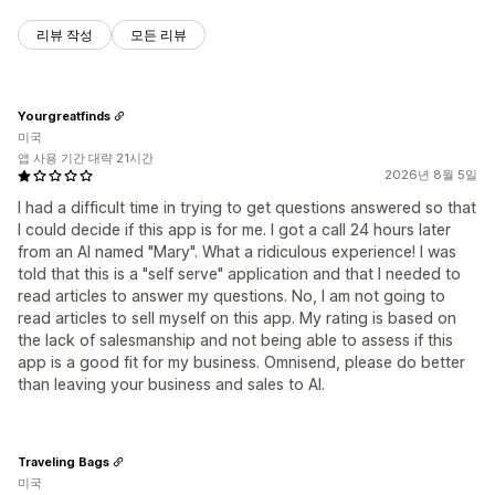
리뷰 작성
모든 리뷰
Yourgreatfinds
미국
앱 사용 기간 대략 21시간
2026년 8월 5일
I had a difficult time in trying to get questions answered so that
I could decide if this app is for me. I got a call 24 hours later
from an AI named "Mary". What a ridiculous experience! I was
told that this is a "self serve" application and that I needed to
read articles to answer my questions. No, I am not going to
read articles to sell myself on this app. My rating is based on
the lack of salesmanship and not being able to assess if this
app is a good fit for my business. Omnisend, please do better
than leaving your business and sales to AI.
Traveling Bags
미국