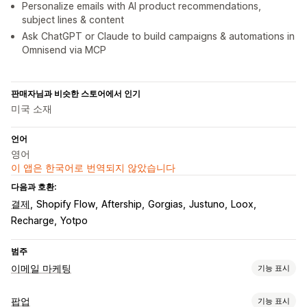
Personalize emails with AI product recommendations,
subject lines & content
Ask ChatGPT or Claude to build campaigns & automations in
Omnisend via MCP
판매자님과 비슷한 스토어에서 인기
미국 소재
언어
영어
이 앱은 한국어로 번역되지 않았습니다
다음과 호환:
결제
Shopify Flow
Aftership
Gorgias
Justuno
Loox
Recharge
Yotpo
범주
이메일 마케팅
기능 표시
캠페인 유형
팝업
기능 표시