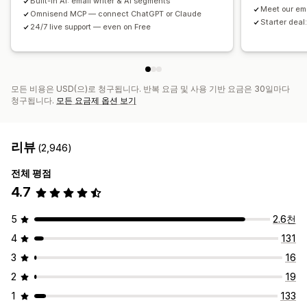
Built-in AI: email writer & AI segments
Meet our em
Omnisend MCP — connect ChatGPT or Claude
Starter deal:
24/7 live support — even on Free
모든 비용은 USD(으)로 청구됩니다. 반복 요금 및 사용 기반 요금은 30일마다
청구됩니다.
모든 요금제 옵션 보기
리뷰
(2,946)
전체 평점
4.7
5
2.6천
4
131
3
16
2
19
1
133