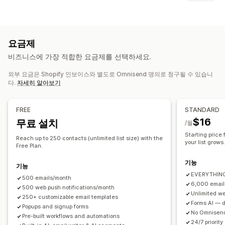
이메일 캠페인
SMS 캠페인
푸시 알림
뉴스레터
팝업
양식
팝업 유형
방문 페이지
할인
프로모션
상향 판매 이메일
교차 판매 이메일
이탈 의도
할인
당첨 룰렛 돌리기
카운트다운 타이머
양식
카트 이메일
결제 이메일
이탈 의도
중단된 카트
검색 중단
요금제
사용자 지정 팝업
환영 이메일
가격 인하 이메일
재입고 알림 이메일
비즈니스에 가장 적합한 요금제를 선택하세요.
고객 되찾기 이메일
추천 제품
드립 캠페인
구독
제품 리뷰
팝업 관리
사용자 지정 캠페인
외부 요금은 Shopify 인보이스와 별도로 Omnisend 명의로 청구될 수 있습니
편집기 도구
템플릿
사용자 지정 코드
커스텀 폰트
다.
자세히 알아보기
이메일 캡처 목록
SMS 캡처 목록
캠페인
자동화
타게팅
캠페인 관리
세분화
태그 지정
보고
분석
A/B 테스트
추적
편집기 도구
템플릿
AI 생성
번역
현지화
사용자 지정 코드
FREE
STANDARD
커스텀 폰트
가져오기 및 내보내기
이메일 도메인
동의 수집
$16
무료 설치
/월
이메일 캡처 목록
SMS 캡처 목록
트리거 및 규칙
자동화
Starting price
Reach up to 250 contacts (unlimited list size) with the
your list grows
타게팅
위치 정보
세분화
태그 지정
추적
보고
분석 정보 및 팁
Free Plan.
분석
A/B 테스트
API 및 Webhook
기능
기능
EVERYTHING 
500 emails/month
6,000 email
500 web push notifications/month
Unlimited we
250+ customizable email templates
Forms AI — de
Popups and signup forms
No Omnisend
Pre-built workflows and automations
24/7 priority