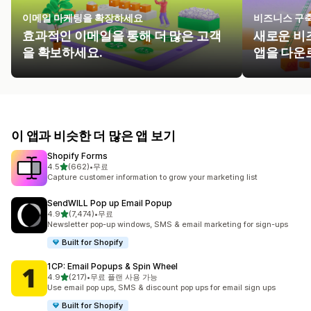
이메일 마케팅을 확장하세요
비즈니스 구
효과적인 이메일을 통해 더 많은 고객
새로운 비
을 확보하세요.
앱을 다운
이 앱과 비슷한 더 많은 앱 보기
Shopify Forms
별 5개 중
4.5
(662)
•
무료
총 리뷰 662개
Capture customer information to grow your marketing list
SendWILL Pop up Email Popup
별 5개 중
4.9
(7,474)
•
무료
총 리뷰 7474개
Newsletter pop-up windows, SMS & email marketing for sign-ups
Built for Shopify
1CP: Email Popups & Spin Wheel
별 5개 중
4.9
(217)
•
무료 플랜 사용 가능
총 리뷰 217개
Use email pop ups, SMS & discount pop ups for email sign ups
Built for Shopify