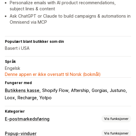
Personalize emails with AI product recommendations,
subject lines & content
Ask ChatGPT or Claude to build campaigns & automations in
Omnisend via MCP
Populært blant butikker som din
Basert i USA
Språk
Engelsk
Denne appen er ikke oversatt til Norsk (bokmål)
Fungerer med
Butikkens kasse
Shopify Flow
Aftership
Gorgias
Justuno
Loox
Recharge
Yotpo
Kategorier
E-postmarkedsføring
Vis funksjoner
Kampanjetyper
Popup-vinduer
Vis funksjoner