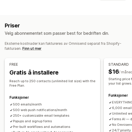
E-postkampanjer
SMS-kampanjer
Push-varsler
Popup-typer
Nyhetsbrev
Popup-vinduer
Skjemaer
Målsider
Rabatter
Utgangsintensjon
Rabatter
Lykkehjul
Nedtellingstimer
Kampanjer
E-postmeldinger for mersalg
Priser
Skjemaer
Egendefinerte popup-vinduer
E-postmeldinger for kryssalg
Velg abonnementet som passer best for bedriften din.
E-postmeldinger om handlekurven
Administrere popup-vinduer
E-postmeldinger i kassen
Utgangsintensjon
Eksterne kostnader kan faktureres av Omnisend separat fra Shopify-
Redigeringsverktøy
Maler
Egendefinert kode
fakturaen.
Finn ut mer
Forlatt handlekurv
Forlatt kikking på produkter
Egendefinerte skrifttyper
Velkomst-e-poster
E-poster om prisreduksjon
Liste for innhenting av e-postadresser
FREE
STANDARD
E-poster om tilbake på lager
E-poster for winback
Liste for innhenting av SMS-nummer
Kampanjer
$16
Gratis å installere
/ måne
Produktanbefalinger
DRIP-kampanjer
Abonnementer
Automasjoner
Målretting
Segmentering
Tagging
Starting price
Produktanmeldelser
Egendefinerte kampanjer
Reach up to 250 contacts (unlimited list size) with the
Rapportering
Analyse
A/B-testing
Sporing
your list grows
Free Plan.
Administrere kampanjer
Funksjoner
Funksjoner
Redigeringsverktøy
Maler
AI-generering
Oversettelse
EVERYTHING 
500 emails/month
Lokalisering
Egendefinert kode
Egendefinerte skrifttyper
6,000 email
500 web push notifications/month
Unlimited we
Import og eksport
E-postdomener
250+ customizable email templates
Forms AI — de
Popups and signup forms
Innhenting av samtykker
No Omnisend
Pre-built workflows and automations
Liste for innhenting av e-postadresser
24/7 priority