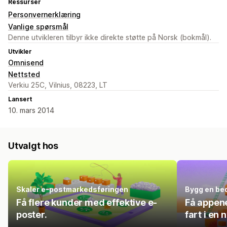
Ressurser
Personvernerklæring
Vanlige spørsmål
Denne utvikleren tilbyr ikke direkte støtte på Norsk (bokmål).
Utvikler
Omnisend
Nettsted
Verkiu 25C, Vilnius, 08223, LT
Lansert
10. mars 2014
Utvalgt hos
Skaler e-postmarkedsføringen
Bygg en bed
Få flere kunder med effektive e-
Få appene
poster.
fart i en 