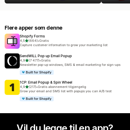
Flere apper som denne
Shopify Forms
av 5 stjerner
4,5
(664)
•
Gratis
Totalt 664 omtaler
Capture customer information to grow your marketing list
SendWILL Pop up Email Popup
av 5 stjerner
4,9
(7 477)
•
Gratis
Totalt 7477 omtaler
Newsletter pop-up windows, SMS & email marketing for sign-ups
Built for Shopify
1CP: Email Popup & Spin Wheel
av 5 stjerner
4,9
(217)
•
Gratis abonnement tilgjengelig
Totalt 217 omtaler
Grow your email and SMS list with popups you can A/B test
Built for Shopify
Vil du legge til en app?