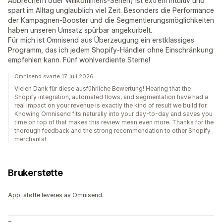
Abbrechern oder Willkommens-Serien) ist extrem intuitiv und
spart im Alltag unglaublich viel Zeit. Besonders die Performance
der Kampagnen-Booster und die Segmentierungsmöglichkeiten
haben unseren Umsatz spürbar angekurbelt.
Für mich ist Omnisend aus Überzeugung ein erstklassiges
Programm, das ich jedem Shopify-Händler ohne Einschränkung
empfehlen kann. Fünf wohlverdiente Sterne!
Omnisend svarte 17. juli 2026
Vielen Dank für diese ausführliche Bewertung! Hearing that the
Shopify integration, automated flows, and segmentation have had a
real impact on your revenue is exactly the kind of result we build for.
Knowing Omnisend fits naturally into your day-to-day and saves you
time on top of that makes this review mean even more. Thanks for the
thorough feedback and the strong recommendation to other Shopify
merchants!
Brukerstøtte
App-støtte leveres av Omnisend.