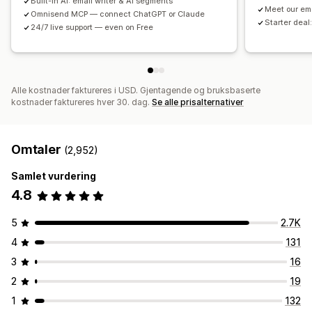
Built-in AI: email writer & AI segments
Meet our em
Liste for innhenting av SMS-nummer
Utløsere og regler
Omnisend MCP — connect ChatGPT or Claude
Starter deal:
24/7 live support — even on Free
Automasjoner
Målretting
Geolokalisering
Segmentering
Tagging
Sporing
Rapportering
Innsikt og tips
Analyse
A/B-testing
API-er og webhooker
Alle kostnader faktureres i USD. Gjentagende og bruksbaserte
kostnader faktureres hver 30. dag.
Se alle prisalternativer
Omtaler
(2,952)
Samlet vurdering
4.8
5
2.7K
4
131
3
16
2
19
1
132