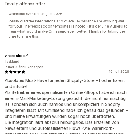
Email platforms offer.
Omnisend svarte 4. august 2026
Really glad the integrations and overall experience are working well
for you! The feedback on templates is noted - it's genuinely useful to
hear what would make Omnisend even better. Thanks for taking the
time to share this.
vineas.shop
Tyskland
Rundt 3 år bruker appen
16. juli 2026
Absolutes Must-Have für jeden Shopify-Store – hocheffizient
und intuitiv!
Als Betreiber eines spezialisierten Online-Shops habe ich nach
einer E-Mail-Marketing-Lösung gesucht, die nicht nur mächtig
ist, sondern sich auch nahtlos und unkompliziert in Shopify
integrieren lässt. Mit Omnisend habe ich genau das gefunden –
und meine Erwartungen wurden sogar noch übertroffen.
Die Integration läuft absolut reibungslos. Das Erstellen von
Newslettern und automatisierten Flows (wie Warenkorb-