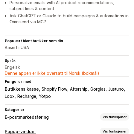
Personalize emails with AI product recommendations,
subject lines & content
Ask ChatGPT or Claude to build campaigns & automations in
Omnisend via MCP
Populært blant butikker som din
Basert i USA
Språk
Engelsk
Denne appen er ikke oversatt til Norsk (bokmål)
Fungerer med
Butikkens kasse
Shopify Flow
Aftership
Gorgias
Justuno
Loox
Recharge
Yotpo
Kategorier
E-postmarkedsføring
Vis funksjoner
Kampanjetyper
Popup-vinduer
Vis funksjoner