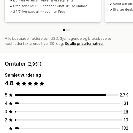
Built-in AI: email writer & AI segments
Meet our em
Liste for innhenting av SMS-nummer
Utløsere og regler
Omnisend MCP — connect ChatGPT or Claude
Starter deal:
24/7 live support — even on Free
Automasjoner
Målretting
Geolokalisering
Segmentering
Tagging
Sporing
Rapportering
Innsikt og tips
Analyse
A/B-testing
API-er og webhooker
Alle kostnader faktureres i USD. Gjentagende og bruksbaserte
kostnader faktureres hver 30. dag.
Se alle prisalternativer
Omtaler
(2,951)
Samlet vurdering
4.8
5
2.7K
4
131
3
16
2
19
1
132