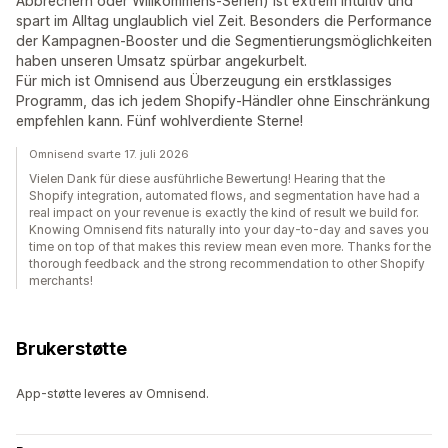
Abbrechern oder Willkommens-Serien) ist extrem intuitiv und
spart im Alltag unglaublich viel Zeit. Besonders die Performance
der Kampagnen-Booster und die Segmentierungsmöglichkeiten
haben unseren Umsatz spürbar angekurbelt.
Für mich ist Omnisend aus Überzeugung ein erstklassiges
Programm, das ich jedem Shopify-Händler ohne Einschränkung
empfehlen kann. Fünf wohlverdiente Sterne!
Omnisend svarte 17. juli 2026
Vielen Dank für diese ausführliche Bewertung! Hearing that the
Shopify integration, automated flows, and segmentation have had a
real impact on your revenue is exactly the kind of result we build for.
Knowing Omnisend fits naturally into your day-to-day and saves you
time on top of that makes this review mean even more. Thanks for the
thorough feedback and the strong recommendation to other Shopify
merchants!
Brukerstøtte
App-støtte leveres av Omnisend.