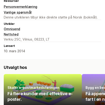
Ressurser
Personvernerklæring
Vanlige spørsmål
Denne utvikleren tilbyr ikke direkte støtte på Norsk (bokmål).
Utvikler
Omnisend
Nettsted
Verkiu 25C, Vilnius, 08223, LT
Lansert
10. mars 2014
Utvalgt hos
Skaler e-postmarkedsføringen
Bygg en bed
Få flere kunder med effektive e-
Få appene
poster.
fart i en 