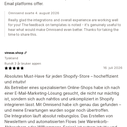
Email platforms offer.
Omnisend svarte 4. august 2026
Really glad the integrations and overall experience are working well
for you! The feedback on templates is noted - it's genuinely useful to
hear what would make Omnisend even better. Thanks for taking the
time to share this.
vineas.shop
Tyskland
Rundt 3 år bruker appen
16. juli 2026
Absolutes Must-Have für jeden Shopify-Store – hocheffizient
und intuitiv!
Als Betreiber eines spezialisierten Online-Shops habe ich nach
einer E-Mail-Marketing-Lösung gesucht, die nicht nur mächtig
ist, sondern sich auch nahtlos und unkompliziert in Shopify
integrieren lässt. Mit Omnisend habe ich genau das gefunden –
und meine Erwartungen wurden sogar noch übertroffen.
Die Integration läuft absolut reibungslos. Das Erstellen von
Newslettern und automatisierten Flows (wie Warenkorb-