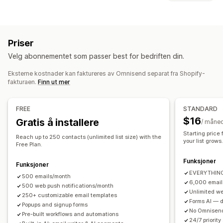
E-postkampanjer
SMS-kampanjer
Push-varsler
Popup-typer
Nyhetsbrev
Popup-vinduer
Skjemaer
Målsider
Rabatter
Utgangsintensjon
Rabatter
Lykkehjul
Nedtellingstimer
Kampanjer
E-postmeldinger for mersalg
Priser
Skjemaer
Egendefinerte popup-vinduer
E-postmeldinger for kryssalg
Velg abonnementet som passer best for bedriften din.
E-postmeldinger om handlekurven
Administrere popup-vinduer
E-postmeldinger i kassen
Utgangsintensjon
Eksterne kostnader kan faktureres av Omnisend separat fra Shopify-
Redigeringsverktøy
Maler
Egendefinert kode
fakturaen.
Finn ut mer
Forlatt handlekurv
Forlatt kikking på produkter
Egendefinerte skrifttyper
Velkomst-e-poster
E-poster om prisreduksjon
Liste for innhenting av e-postadresser
FREE
STANDARD
E-poster om tilbake på lager
E-poster for winback
Liste for innhenting av SMS-nummer
Kampanjer
$16
Gratis å installere
/ måne
Produktanbefalinger
DRIP-kampanjer
Abonnementer
Automasjoner
Målretting
Segmentering
Tagging
Starting price
Produktanmeldelser
Egendefinerte kampanjer
Reach up to 250 contacts (unlimited list size) with the
Rapportering
Analyse
A/B-testing
Sporing
your list grows
Free Plan.
Administrere kampanjer
Funksjoner
Funksjoner
Redigeringsverktøy
Maler
AI-generering
Oversettelse
EVERYTHING 
500 emails/month
Lokalisering
Egendefinert kode
Egendefinerte skrifttyper
6,000 email
500 web push notifications/month
Unlimited we
Import og eksport
E-postdomener
250+ customizable email templates
Forms AI — de
Popups and signup forms
Innhenting av samtykker
No Omnisend
Pre-built workflows and automations
Liste for innhenting av e-postadresser
24/7 priority