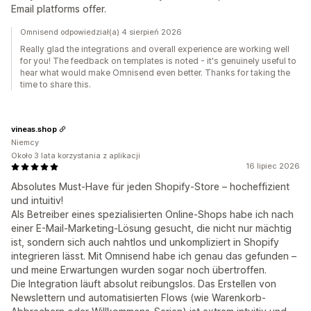
Email platforms offer.
Omnisend odpowiedział(a) 4 sierpień 2026
Really glad the integrations and overall experience are working well
for you! The feedback on templates is noted - it's genuinely useful to
hear what would make Omnisend even better. Thanks for taking the
time to share this.
vineas.shop
Niemcy
Około 3 lata korzystania z aplikacji
16 lipiec 2026
Absolutes Must-Have für jeden Shopify-Store – hocheffizient
und intuitiv!
Als Betreiber eines spezialisierten Online-Shops habe ich nach
einer E-Mail-Marketing-Lösung gesucht, die nicht nur mächtig
ist, sondern sich auch nahtlos und unkompliziert in Shopify
integrieren lässt. Mit Omnisend habe ich genau das gefunden –
und meine Erwartungen wurden sogar noch übertroffen.
Die Integration läuft absolut reibungslos. Das Erstellen von
Newslettern und automatisierten Flows (wie Warenkorb-