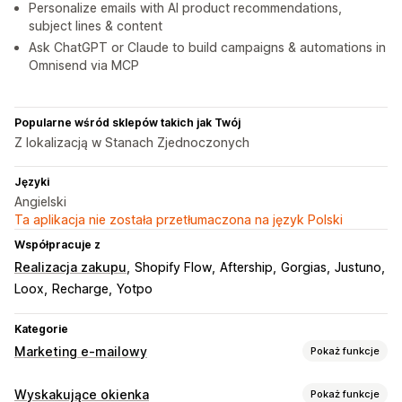
Personalize emails with AI product recommendations,
subject lines & content
Ask ChatGPT or Claude to build campaigns & automations in
Omnisend via MCP
Popularne wśród sklepów takich jak Twój
Z lokalizacją w Stanach Zjednoczonych
Języki
Angielski
Ta aplikacja nie została przetłumaczona na język Polski
Współpracuje z
Realizacja zakupu
Shopify Flow
Aftership
Gorgias
Justuno
Loox
Recharge
Yotpo
Kategorie
Marketing e-mailowy
Pokaż funkcje
Rodzaje kampanii
Wyskakujące okienka
Pokaż funkcje