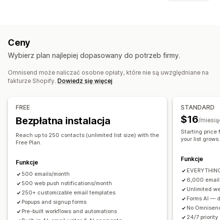
Kampanie e-mailowe
Kampanie SMS-owe
Rodzaje wyskakujących okienek
Powiadomienia push
Newslettery
Wyskakujące okienka
Zamiar opuszczenia strony
Rabaty
Zakręć kołem
Formularze
Strony docelowe
Rabaty
Promocje
Ceny
Zegary do odliczania
Formularze
E-maile zachęcające do kupienia droższego produktu
Wybierz plan najlepiej dopasowany do potrzeb firmy.
Niestandardowe wyskakujące okienka
E-maile zachęcające do kupienia produktu dodatkowego
E-maile o stanie koszyka
E-maile o realizacji zakupu
Omnisend może naliczać osobne opłaty, które nie są uwzględniane na
Zarządzanie wyskakującymi okienkami
fakturze Shopify.
Dowiedz się więcej
Zamiar opuszczenia strony
Porzucony koszyk
Edytor
Wzorce
Kod niestandardowy
Przeglądaj porzucenie koszyka
E-maile powitalne
Czcionka niestandardowa
FREE
STANDARD
E-maile o obniżce ceny
Listy zarejestrowanych adresów e-mail
$16
Bezpłatna instalacja
/miesią
E-maile o ponownej dostępności produktu
Listy zarejestrowanych numerów do wysyłania SMS-ów
Starting price
E-maile o odzyskaniu klienta
Rekomendacje produktów
Reach up to 250 contacts (unlimited list size) with the
Kampanie
Automatyzacje
Targetowanie
Segmentacja
your list grows
Free Plan.
Kampanie kropelkowe
Subskrypcje
Recenzje produktu
Oznaczanie
Raportowanie
Analizy
Testy A/B
Śledzenie
Funkcje
Kampanie niestandardowe
Funkcje
EVERYTHING 
500 emails/month
Zarządzanie kampaniami
6,000 email
500 web push notifications/month
Unlimited we
Edytor
Wzorce
Generowanie treści przy pomocy AI
250+ customizable email templates
Forms AI — de
Popups and signup forms
Tłumaczenie
Lokalizacja
Kod niestandardowy
No Omnisend
Pre-built workflows and automations
Czcionka niestandardowa
Import i eksport
24/7 priority