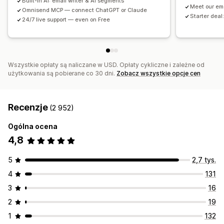
Built-in AI: email writer & AI segments
Meet our em
Domeny e-mailowe
Gromadzenie zgód
Omnisend MCP — connect ChatGPT or Claude
Starter deal:
24/7 live support — even on Free
Listy zarejestrowanych adresów e-mail
Listy zarejestrowanych numerów do wysyłania SMS-ów
Wyzwalacze i reguły
Automatyzacje
Targetowanie
Geolokalizacja
Segmentacja
Oznaczanie
Śledzenie
Wszystkie opłaty są naliczane w USD. Opłaty cykliczne i zależne od
użytkowania są pobierane co 30 dni.
Zobacz wszystkie opcje cen
Raportowanie
Informacje i wskazówki
Analizy
Testy A/B
API i elementy webhook
Recenzje
(2 952)
Ogólna ocena
4,8
5
2,7 tys.
4
131
3
16
2
19
1
132