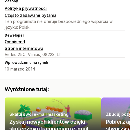
Zasoby
Polityka prywatności
Często zadawane pytania
Ten programista nie oferuje bezpośredniego wsparcia w
języku: Polski.
Deweloper
Omnisend
Strona internetowa
Verkiu 25C, Vilnius, 08223, LT
Wprowadzenie na rynek
10 marzec 2014
Wyróżnione tutaj:
Skaluj swój e-mail marketing
Zbuduj pozy
Zyskaj nowych klientów dzięki
Pobierz a
skutecznym kampaniom e-mail.
stworzys