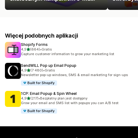
Więcej podobnych aplikacji
Shopify Forms
na 5 gwiazdek
4,5
(664)
•
Gratis
Łączna liczba recenzji: 664
Capture customer information to grow your marketing list
SendWILL Pop up Email Popup
na 5 gwiazdek
4,9
(7 480)
•
Gratis
Łączna liczba recenzji: 7480
Newsletter pop-up windows, SMS & email marketing for sign-ups
Built for Shopify
1CP: Email Popup & Spin Wheel
na 5 gwiazdek
4,9
(217)
•
Bezpłatny plan jest dostępny
Łączna liczba recenzji: 217
Grow your email and SMS list with popups you can A/B test
Built for Shopify