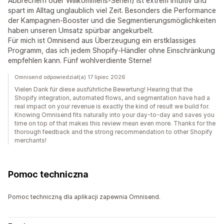
Abbrechern oder Willkommens-Serien) ist extrem intuitiv und
spart im Alltag unglaublich viel Zeit. Besonders die Performance
der Kampagnen-Booster und die Segmentierungsmöglichkeiten
haben unseren Umsatz spürbar angekurbelt.
Für mich ist Omnisend aus Überzeugung ein erstklassiges
Programm, das ich jedem Shopify-Händler ohne Einschränkung
empfehlen kann. Fünf wohlverdiente Sterne!
Omnisend odpowiedział(a) 17 lipiec 2026
Vielen Dank für diese ausführliche Bewertung! Hearing that the
Shopify integration, automated flows, and segmentation have had a
real impact on your revenue is exactly the kind of result we build for.
Knowing Omnisend fits naturally into your day-to-day and saves you
time on top of that makes this review mean even more. Thanks for the
thorough feedback and the strong recommendation to other Shopify
merchants!
Pomoc techniczna
Pomoc techniczną dla aplikacji zapewnia Omnisend.