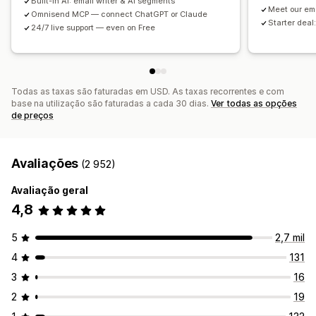
Built-in AI: email writer & AI segments
Meet our em
Lista de captura de e-mails
Lista de captura de SMS
Omnisend MCP — connect ChatGPT or Claude
Starter deal:
24/7 live support — even on Free
Acionadores e regras
Automatizações
Direcionamento
Geolocalização
Segmentação
Etiquetagem
Rastreio
Relatórios
Informações e dicas
Análise de dados
Testes A/B
API e webhooks
Todas as taxas são faturadas em USD. As taxas recorrentes e com
base na utilização são faturadas a cada 30 dias.
Ver todas as opções
de preços
Avaliações
(2 952)
Avaliação geral
4,8
5
2,7 mil
4
131
3
16
2
19