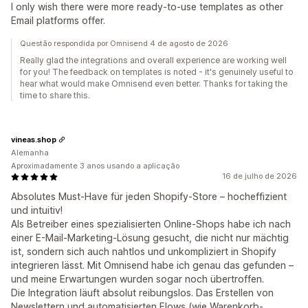
I only wish there were more ready-to-use templates as other
Email platforms offer.
Questão respondida por Omnisend 4 de agosto de 2026
Really glad the integrations and overall experience are working well
for you! The feedback on templates is noted - it's genuinely useful to
hear what would make Omnisend even better. Thanks for taking the
time to share this.
vineas.shop
Alemanha
Aproximadamente 3 anos usando a aplicação
16 de julho de 2026
Absolutes Must-Have für jeden Shopify-Store – hocheffizient
und intuitiv!
Als Betreiber eines spezialisierten Online-Shops habe ich nach
einer E-Mail-Marketing-Lösung gesucht, die nicht nur mächtig
ist, sondern sich auch nahtlos und unkompliziert in Shopify
integrieren lässt. Mit Omnisend habe ich genau das gefunden –
und meine Erwartungen wurden sogar noch übertroffen.
Die Integration läuft absolut reibungslos. Das Erstellen von
Newslettern und automatisierten Flows (wie Warenkorb-