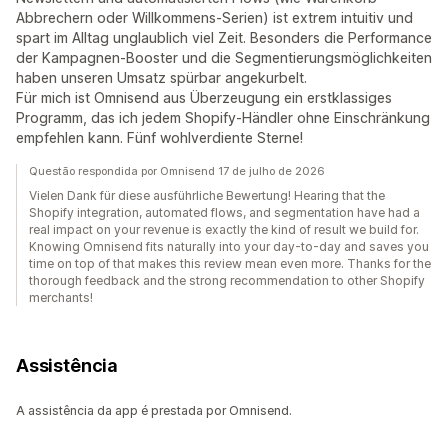
Abbrechern oder Willkommens-Serien) ist extrem intuitiv und
spart im Alltag unglaublich viel Zeit. Besonders die Performance
der Kampagnen-Booster und die Segmentierungsmöglichkeiten
haben unseren Umsatz spürbar angekurbelt.
Für mich ist Omnisend aus Überzeugung ein erstklassiges
Programm, das ich jedem Shopify-Händler ohne Einschränkung
empfehlen kann. Fünf wohlverdiente Sterne!
Questão respondida por Omnisend 17 de julho de 2026
Vielen Dank für diese ausführliche Bewertung! Hearing that the
Shopify integration, automated flows, and segmentation have had a
real impact on your revenue is exactly the kind of result we build for.
Knowing Omnisend fits naturally into your day-to-day and saves you
time on top of that makes this review mean even more. Thanks for the
thorough feedback and the strong recommendation to other Shopify
merchants!
Assistência
A assistência da app é prestada por Omnisend.