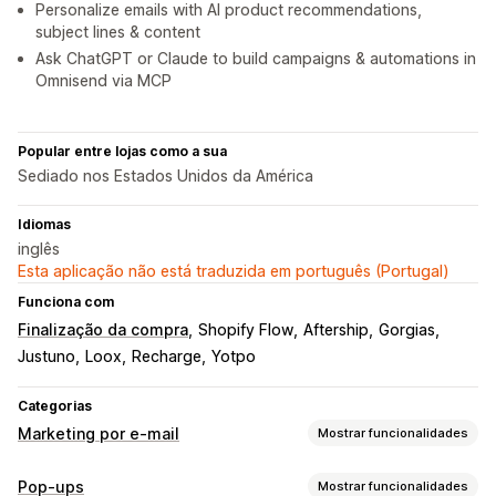
Personalize emails with AI product recommendations,
subject lines & content
Ask ChatGPT or Claude to build campaigns & automations in
Omnisend via MCP
Popular entre lojas como a sua
Sediado nos Estados Unidos da América
Idiomas
inglês
Esta aplicação não está traduzida em português (Portugal)
Funciona com
Finalização da compra
Shopify Flow
Aftership
Gorgias
Justuno
Loox
Recharge
Yotpo
Categorias
Marketing por e-mail
Mostrar funcionalidades
Tipos de campanhas
Pop-ups
Mostrar funcionalidades