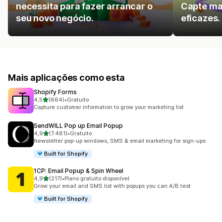
necessita para fazer arrancar o
Capte mai
seu novo negócio.
eficazes.
Mais aplicações como esta
Shopify Forms
de 5 estrelas
4,5
(664)
•
Gratuito
664 total de avaliações
Capture customer information to grow your marketing list
SendWILL Pop up Email Popup
de 5 estrelas
4,9
(7.481)
•
Gratuito
7481 total de avaliações
Newsletter pop-up windows, SMS & email marketing for sign-ups
Built for Shopify
1CP: Email Popup & Spin Wheel
de 5 estrelas
4,9
(217)
•
Plano gratuito disponível
217 total de avaliações
Grow your email and SMS list with popups you can A/B test
Built for Shopify