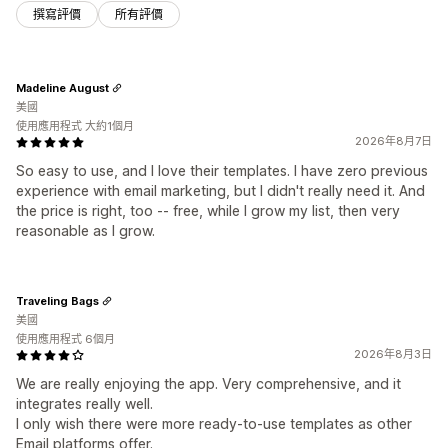
撰寫評價
所有評價
Madeline August
美國
使用應用程式 大約1個月
2026年8月7日
So easy to use, and I love their templates. I have zero previous
experience with email marketing, but I didn't really need it. And
the price is right, too -- free, while I grow my list, then very
reasonable as I grow.
Traveling Bags
美國
使用應用程式 6個月
2026年8月3日
We are really enjoying the app. Very comprehensive, and it
integrates really well.
I only wish there were more ready-to-use templates as other
Email platforms offer.