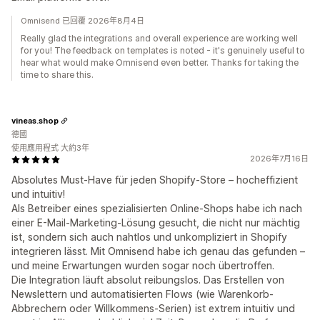
Omnisend 已回覆 2026年8月4日
Really glad the integrations and overall experience are working well
for you! The feedback on templates is noted - it's genuinely useful to
hear what would make Omnisend even better. Thanks for taking the
time to share this.
vineas.shop
德國
使用應用程式 大約3年
2026年7月16日
Absolutes Must-Have für jeden Shopify-Store – hocheffizient
und intuitiv!
Als Betreiber eines spezialisierten Online-Shops habe ich nach
einer E-Mail-Marketing-Lösung gesucht, die nicht nur mächtig
ist, sondern sich auch nahtlos und unkompliziert in Shopify
integrieren lässt. Mit Omnisend habe ich genau das gefunden –
und meine Erwartungen wurden sogar noch übertroffen.
Die Integration läuft absolut reibungslos. Das Erstellen von
Newslettern und automatisierten Flows (wie Warenkorb-
Abbrechern oder Willkommens-Serien) ist extrem intuitiv und