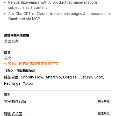
Personalize emails with AI product recommendations,
subject lines & content
Ask ChatGPT or Claude to build campaigns & automations in
Omnisend via MCP
廣獲同類商店愛用
美國商家
語言
英文
這項應用程式尚未翻譯成繁體中文
可與以下項目搭配使用
結帳頁面
Shopify Flow
Aftership
Gorgias
Justuno
Loox
Recharge
Yotpo
類別
電子郵件行銷
顯示功能
行銷活動類型
彈出式視窗
顯示功能