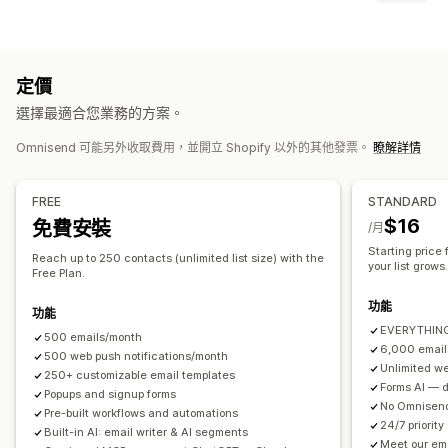
電子郵件行銷活動
簡訊行銷活動
推播通知
電子報
彈出式視窗
彈出式視窗類型
表單
登陸頁面
折扣
促銷
追加銷售電子郵件
交叉銷售電子郵件
離開挽留行銷
折扣
輪盤遊戲
倒數計時器
表單
自訂彈出式視窗
購物車電子郵件
結帳電子郵件
離開挽留行銷
放棄的購物車
定價
瀏覽放棄內容
歡迎電子郵件
降價電子郵件
補貨電子郵件
管理彈出式視窗
選擇最適合您業務的方案。
挽回電子郵件
商品推薦
連續電子郵件行銷活動
訂閱
商品評價
編輯工具
範本
自訂代碼
自訂字型
電子郵件收集清單
自訂行銷活動
Omnisend 可能另外收取費用，並開立 Shopify 以外的其他發票。
瞭解詳情
簡訊收集清單
行銷活動
自動化
目標設定
分群
標記
報告
分析
A/B 測試
追蹤
管理行銷活動
FREE
STANDARD
編輯工具
範本
AI 生成內容
翻譯
本地化
自訂代碼
自訂字型
$16
免費安裝
/月
匯入和匯出
電子郵件網域
收集同意書
電子郵件收集清單
Starting price
Reach up to 250 contacts (unlimited list size) with the
簡訊收集清單
觸發條件與規則
自動化
目標設定
地理位置
分群
your list grows
Free Plan.
標記
追蹤
報告
深入分析與秘訣
分析
A/B 測試
功能
API 與 Webhook
功能
EVERYTHING 
500 emails/month
6,000 email
500 web push notifications/month
Unlimited we
250+ customizable email templates
Forms AI — de
Popups and signup forms
No Omnisend
Pre-built workflows and automations
24/7 priority
Built-in AI: email writer & AI segments
Meet our em