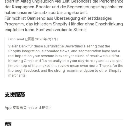
spart im Alltag unglaublich viel Zeit. Besonders die Performance
der Kampagnen-Booster und die Segmentierungsmöglichkeiten
haben unseren Umsatz spürbar angekurbelt.
Für mich ist Omnisend aus Überzeugung ein erstklassiges
Programm, das ich jedem Shopify-Händler ohne Einschränkung
empfehlen kann. Fünf wohlverdiente Sterne!
Omnisend 已回覆 2026年7月17日
Vielen Dank für diese ausführliche Bewertung! Hearing that the
Shopify integration, automated flows, and segmentation have had a
real impact on your revenue is exactly the kind of result we build for.
Knowing Omnisend fits naturally into your day-to-day and saves you
time on top of that makes this review mean even more. Thanks for the
thorough feedback and the strong recommendation to other Shopify
merchants!
支援服務
App 支援由 Omnisend 提供。
資源