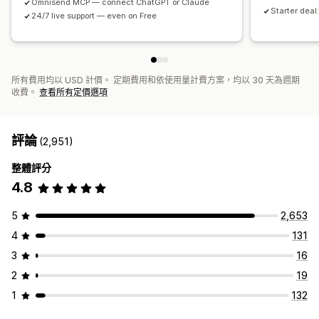
Omnisend MCP — connect ChatGPT or Claude
Starter deal:
24/7 live support — even on Free
所有費用均以 USD 計價。 定期費用和依使用量計費方案，均以 30 天為週期
收費。
查看所有定價選項
評論
(2,951)
整體評分
4.8
5
2,653
4
131
3
16
2
19
1
132