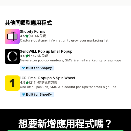
其他同類型應用程式
Shopify Forms
滿分 5 顆星
4.5
(664)
•
免費
共有 664 則評價
Capture customer information to grow your marketing list
SendWILL Pop up Email Popup
滿分 5 顆星
4.9
(7,476)
•
免費
共有 7476 則評價
Newsletter pop-up windows, SMS & email marketing for sign-ups
Built for Shopify
1CP: Email Popups & Spin Wheel
滿分 5 顆星
4.9
(217)
•
提供免費方案
共有 217 則評價
Use email pop ups, SMS & discount pop ups for email sign ups
Built for Shopify
想要新增應用程式嗎？