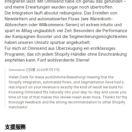
integrieren lässt. Mit Omnisend habe ich genau das gefunden –
und meine Erwartungen wurden sogar noch übertroffen.
Die Integration läuft absolut reibungslos. Das Erstellen von
Newslettern und automatisierten Flows (wie Warenkorb-
Abbrechern oder Willkommens-Serien) ist extrem intuitiv und
spart im Alltag unglaublich viel Zeit. Besonders die Performance
der Kampagnen-Booster und die Segmentierungsmöglichkeiten
haben unseren Umsatz spürbar angekurbelt.
Für mich ist Omnisend aus Überzeugung ein erstklassiges
Programm, das ich jedem Shopify-Händler ohne Einschränkung
empfehlen kann. Fünf wohlverdiente Sterne!
Omnisend 已回覆 2026年7月17日
Vielen Dank für diese ausführliche Bewertung! Hearing that the
Shopify integration, automated flows, and segmentation have had a
real impact on your revenue is exactly the kind of result we build for.
Knowing Omnisend fits naturally into your day-to-day and saves you
time on top of that makes this review mean even more. Thanks for the
thorough feedback and the strong recommendation to other Shopify
merchants!
支援服務