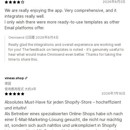
2026年8月3日
We are really enjoying the app. Very comprehensive, and it
integrates really well.
I only wish there were more ready-to-use templates as other
Email platforms offer.
Omnisend 已回覆 2026年8月4日
Really glad the integrations and overall experience are working well
for you! The feedback on templates is noted - it's genuinely useful to
hear what would make Omnisend even better. Thanks for taking the
time to share this.
vineas.shop
德國
使用應用程式 大約3年
2026年7月16日
Absolutes Must-Have für jeden Shopify-Store – hocheffizient
und intuitiv!
Als Betreiber eines spezialisierten Online-Shops habe ich nach
einer E-Mail-Marketing-Lösung gesucht, die nicht nur mächtig
ist, sondern sich auch nahtlos und unkompliziert in Shopify