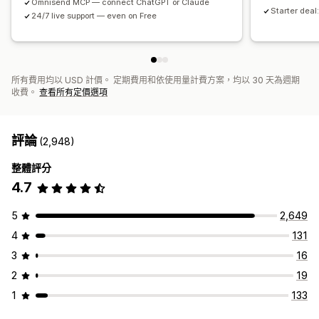
Omnisend MCP — connect ChatGPT or Claude
Starter deal:
24/7 live support — even on Free
所有費用均以 USD 計價。 定期費用和依使用量計費方案，均以 30 天為週期
收費。
查看所有定價選項
評論
(2,948)
整體評分
4.7
5
2,649
4
131
3
16
2
19
1
133