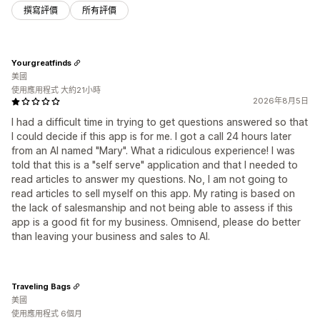
撰寫評價
所有評價
Yourgreatfinds
美國
使用應用程式 大約21小時
2026年8月5日
I had a difficult time in trying to get questions answered so that
I could decide if this app is for me. I got a call 24 hours later
from an AI named "Mary". What a ridiculous experience! I was
told that this is a "self serve" application and that I needed to
read articles to answer my questions. No, I am not going to
read articles to sell myself on this app. My rating is based on
the lack of salesmanship and not being able to assess if this
app is a good fit for my business. Omnisend, please do better
than leaving your business and sales to AI.
Traveling Bags
美國
使用應用程式 6個月