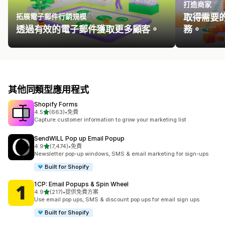
打造商家
拓展電子郵件行銷規模
取得需要
透過有效的電子郵件獲取更多顧客。
務。
其他同類型應用程式
Shopify Forms
滿分 5 顆星
4.5
(663)
•
免費
共有 663 則評價
Capture customer information to grow your marketing list
SendWILL Pop up Email Popup
滿分 5 顆星
4.9
(7,474)
•
免費
共有 7474 則評價
Newsletter pop-up windows, SMS & email marketing for sign-ups
Built for Shopify
1CP: Email Popups & Spin Wheel
滿分 5 顆星
4.9
(217)
•
提供免費方案
共有 217 則評價
Use email pop ups, SMS & discount pop ups for email sign ups
Built for Shopify