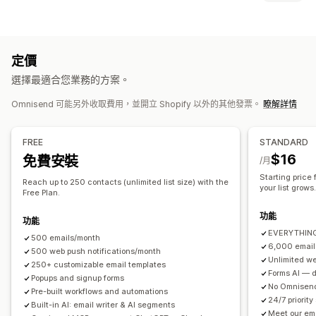
電子郵件行銷活動
簡訊行銷活動
推播通知
電子報
彈出式視窗
彈出式視窗類型
表單
登陸頁面
折扣
促銷
追加銷售電子郵件
交叉銷售電子郵件
離開挽留行銷
折扣
輪盤遊戲
倒數計時器
表單
自訂彈出式視窗
購物車電子郵件
結帳電子郵件
離開挽留行銷
放棄的購物車
定價
瀏覽放棄內容
歡迎電子郵件
降價電子郵件
補貨電子郵件
管理彈出式視窗
選擇最適合您業務的方案。
挽回電子郵件
商品推薦
連續電子郵件行銷活動
訂閱
商品評價
編輯工具
範本
自訂代碼
自訂字型
電子郵件收集清單
自訂行銷活動
Omnisend 可能另外收取費用，並開立 Shopify 以外的其他發票。
瞭解詳情
簡訊收集清單
行銷活動
自動化
目標設定
分群
標記
報告
分析
A/B 測試
追蹤
管理行銷活動
FREE
STANDARD
編輯工具
範本
AI 生成內容
翻譯
本地化
自訂代碼
自訂字型
$16
免費安裝
/月
匯入和匯出
電子郵件網域
收集同意書
電子郵件收集清單
Starting price
Reach up to 250 contacts (unlimited list size) with the
簡訊收集清單
觸發條件與規則
自動化
目標設定
地理位置
分群
your list grows
Free Plan.
標記
追蹤
報告
深入分析與秘訣
分析
A/B 測試
功能
API 與 Webhook
功能
EVERYTHING 
500 emails/month
6,000 email
500 web push notifications/month
Unlimited we
250+ customizable email templates
Forms AI — de
Popups and signup forms
No Omnisend
Pre-built workflows and automations
24/7 priority
Built-in AI: email writer & AI segments
Meet our em