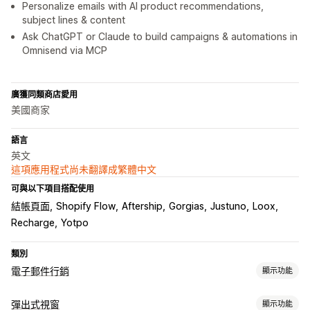
Personalize emails with AI product recommendations,
subject lines & content
Ask ChatGPT or Claude to build campaigns & automations in
Omnisend via MCP
廣獲同類商店愛用
美國商家
語言
英文
這項應用程式尚未翻譯成繁體中文
可與以下項目搭配使用
結帳頁面
Shopify Flow
Aftership
Gorgias
Justuno
Loox
Recharge
Yotpo
類別
電子郵件行銷
顯示功能
行銷活動類型
彈出式視窗
顯示功能