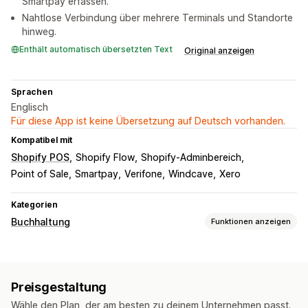
Smartpay erfassen.
Nahtlose Verbindung über mehrere Terminals und Standorte
hinweg.
Enthält automatisch übersetzten Text
Original anzeigen
Sprachen
Englisch
Für diese App ist keine Übersetzung auf Deutsch vorhanden.
Kompatibel mit
Shopify POS
Shopify Flow
Shopify-Adminbereich
Point of Sale
Smartpay
Verifone
Windcave
Xero
Kategorien
Buchhaltung
Funktionen anzeigen
Finanzielle Berichte
Verkäufe und Rückerstattungen
Preisgestaltung
Finanztransaktionen
Wähle den Plan, der am besten zu deinem Unternehmen passt.