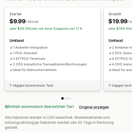
Abrechnung und Rechnungsstellung
Forderungen
Automatisierte Datensynchronisierung
Starter
Growth
$9.99
$19.99
Transaktionen
Bankabgleich
/ Monat
/ 
oder $99.99/Jahr mit einer Ersparnis von 17 %
oder $199.99/J
Umfasst
Umfasst
1 Anbieter-Integration
2 Anbieter-I
1 POS-Standort
2 POS-Stand
3 EFTPOS-Terminals
6 EFTPOS-Te
2.000 monatliche Transaktionen/Rechnungen
4.000 mona
Ideal für Kleinunternehmen
Ideal für w
7-tägiger kostenloser Test
7-tägiger kos
Enthält automatisch übersetzten Text
Original anzeigen
Alle Gebühren werden in USD berechnet. Wiederkehrende und
nutzungsabhängige Gebühren werden alle 30 Tage in Rechnung
gestellt.