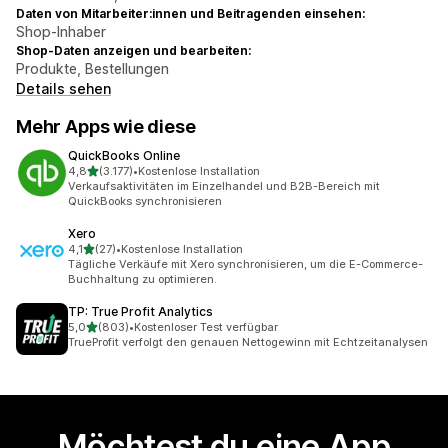
Daten von Mitarbeiter:innen und Beitragenden einsehen:
Shop-Inhaber
Shop-Daten anzeigen und bearbeiten:
Produkte, Bestellungen
Details sehen
Mehr Apps wie diese
QuickBooks Online
von 5 Sternen
4,8
(3.177)
•
Kostenlose Installation
3177 Rezensionen insgesamt
Verkaufsaktivitäten im Einzelhandel und B2B-Bereich mit
QuickBooks synchronisieren
Xero
von 5 Sternen
4,1
(27)
•
Kostenlose Installation
27 Rezensionen insgesamt
Tägliche Verkäufe mit Xero synchronisieren, um die E-Commerce-
Buchhaltung zu optimieren.
TP: True Profit Analytics
von 5 Sternen
5,0
(803)
•
Kostenloser Test verfügbar
803 Rezensionen insgesamt
TrueProfit verfolgt den genauen Nettogewinn mit Echtzeitanalysen
Möchtest du eine App