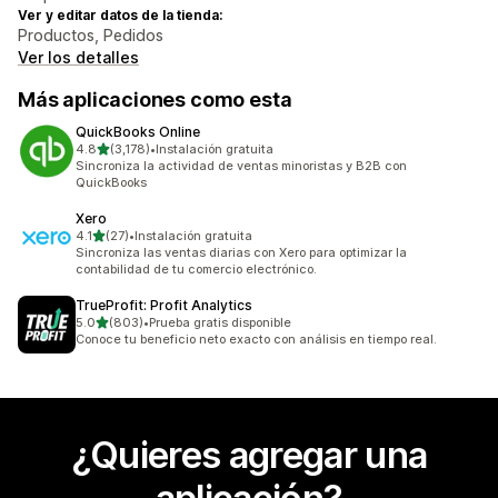
Ver y editar datos de la tienda:
Productos, Pedidos
Ver los detalles
Más aplicaciones como esta
QuickBooks Online
de 5 estrellas
4.8
(3,178)
•
Instalación gratuita
3178 reseñas en total
Sincroniza la actividad de ventas minoristas y B2B con
QuickBooks
Xero
de 5 estrellas
4.1
(27)
•
Instalación gratuita
27 reseñas en total
Sincroniza las ventas diarias con Xero para optimizar la
contabilidad de tu comercio electrónico.
TrueProfit: Profit Analytics
de 5 estrellas
5.0
(803)
•
Prueba gratis disponible
803 reseñas en total
Conoce tu beneficio neto exacto con análisis en tiempo real.
¿Quieres agregar una