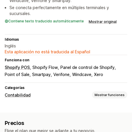
Windcave, Verifone y Smartpay.
Se conecta perfectamente en múltiples terminales y
sucursales.
Contiene texto traducido automáticamente
Mostrar original
Idiomas
Inglés
Esta aplicación no está traducida al Español
Funciona con
Shopify POS
Shopify Flow
Panel de control de Shopify
Point of Sale
Smartpay
Verifone
Windcave
Xero
Categorías
Contabilidad
Mostrar funciones
Informes financieros
Ventas y reembolsos
Precios
Operaciones financieras
Elige el plan que mejor se adapte a tu negocio.