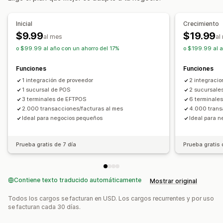
Facturación
Cuentas por cobrar
Sincronización de datos automatizada
Inicial
Crecimiento
$9.99
$19.99
Transacciones
Conciliación bancaria
al mes
al
o $99.99 al año con un ahorro del 17%
o $199.99 al a
Funciones
Funciones
1 integración de proveedor
2 integraci
1 sucursal de POS
2 sucursale
3 terminales de EFTPOS
6 terminale
2.000 transacciones/facturas al mes
4.000 trans
Ideal para negocios pequeños
Ideal para n
Prueba gratis de 7 día
Prueba gratis 
Contiene texto traducido automáticamente
Mostrar original
Todos los cargos se facturan en USD. Los cargos recurrentes y por uso
se facturan cada 30 días.