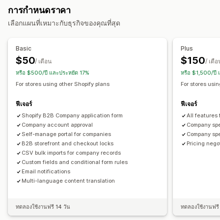
ตรรกะแบบมีเงื่อนไข
เทมเพลต
ซิงค์ข้อมูลอัตโนมัติ
การกำหนดราคา
การควบคุมการเข้าถึง
เวิร์กโฟลว์ที่กำหนดเอง
เลือกแผนที่เหมาะกับธุรกิจของคุณที่สุด
อนุมัติคำขอ
จำกัดการเข้าถึง
ซ่อนเนื้อหา
ล็อคหน้า
Basic
Plus
$50
$150
/ เดือน
/ เดือ
หรือ $500/ปี และประหยัด 17%
หรือ $1,500/ปี
For stores using other Shopify plans
For stores usin
ฟีเจอร์
ฟีเจอร์
Shopify B2B Company application form
All features
Company account approval
Company spe
Self-manage portal for companies
Company spe
B2B storefront and checkout locks
Pricing neg
CSV bulk imports for company records
Custom fields and conditional form rules
Email notifications
Multi-language content translation
ทดลองใช้งานฟรี 14 วัน
ทดลองใช้งานฟรี 