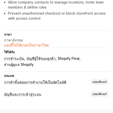
Allow company contacts to manage locations, invite team
members & define roles
Prevent unauthorized checkout or block storefront access
with access control
ภาษา
ภาษาอังกฤษ
แอปนี้ไม่ได้แปลเป็นภาษาไทย
ใช้ได้กับ
การชำระเงิน
บัญชีผู้ใช้ของลูกค้า
Shopify Flow
ส่วนผู้ดูแล Shopify
ประเภท
การทำขั้นตอนการทำงานให้เป็นอัตโนมัติ
แสดงฟีเจอร์
งานอัตโนมัติ
บัญชีและการเข้าสู่ระบบ
แสดงฟีเจอร์
แท็กลูกค้า
การจัดการบัญชี
การปรับแต่ง
พอร์ทัลบัญชี
โปรไฟล์
แบบฟอร์มลงทะเบียน
ช่องที่กำหนดเอง