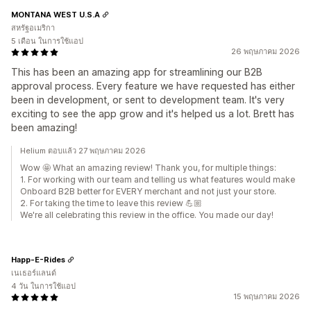
MONTANA WEST U.S.A
สหรัฐอเมริกา
5 เดือน ในการใช้แอป
26 พฤษภาคม 2026
This has been an amazing app for streamlining our B2B
approval process. Every feature we have requested has either
been in development, or sent to development team. It's very
exciting to see the app grow and it's helped us a lot. Brett has
been amazing!
Helium ตอบแล้ว 27 พฤษภาคม 2026
Wow 🤩 What an amazing review! Thank you, for multiple things:
1. For working with our team and telling us what features would make
Onboard B2B better for EVERY merchant and not just your store.
2. For taking the time to leave this review 💪🏼
We're all celebrating this review in the office. You made our day!
Happ-E-Rides
เนเธอร์แลนด์
4 วัน ในการใช้แอป
15 พฤษภาคม 2026