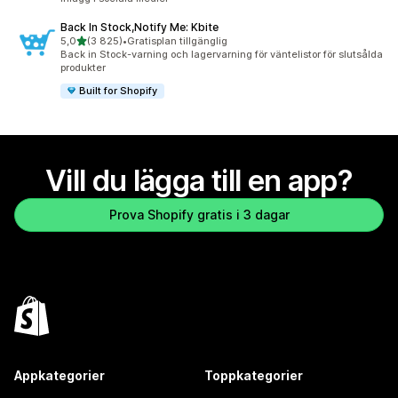
Back In Stock,Notify Me: Kbite
av 5 stjärnor
5,0
(3 825)
•
Gratisplan tillgänglig
3825 recensioner totalt
Back in Stock-varning och lagervarning för väntelistor för slutsålda
produkter
Built for Shopify
Vill du lägga till en app?
Prova Shopify gratis i 3 dagar
Appkategorier
Toppkategorier