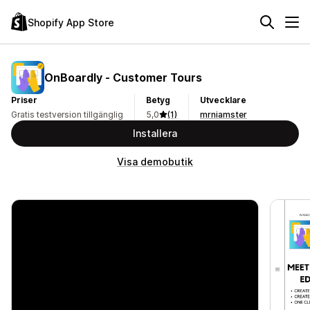
Shopify App Store
OnBoardly ‑ Customer Tours
Priser
Betyg
Utvecklare
Gratis testversion tillgänglig
5,0
(1)
mrniamster
Installera
Visa demobutik