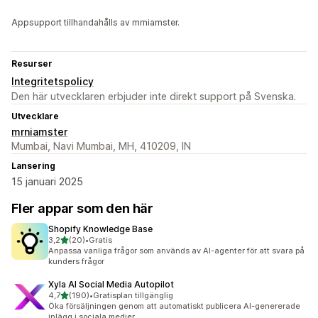
Appsupport tillhandahålls av mrniamster.
Resurser
Integritetspolicy
Den här utvecklaren erbjuder inte direkt support på Svenska.
Utvecklare
mrniamster
Mumbai, Navi Mumbai, MH, 410209, IN
Lansering
15 januari 2025
Fler appar som den här
Shopify Knowledge Base
av 5 stjärnor
3,2
(20)
•
Gratis
20 recensioner totalt
Anpassa vanliga frågor som används av AI-agenter för att svara på
kunders frågor
Xyla AI Social Media Autopilot
av 5 stjärnor
4,7
(190)
•
Gratisplan tillgänglig
190 recensioner totalt
Öka försäljningen genom att automatiskt publicera AI-genererade
inlägg i sociala medier