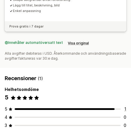
Lägg till titel, beskrivning, bild
Enkel anpassning
Prova gratis i 7 dagar
Innehåller automatöversatt text
Visa original
Alla avgifter debiteras i USD. Återkommande och användningsbaserade
avgifter faktureras var 30:e dag.
Recensioner
(1)
Helhetsomdöme
5
5
1
4
0
3
0