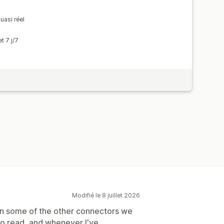
uasi réel
t 7 j/7
Modifié le 8 juillet 2026
an some of the other connectors we
to read, and whenever I've