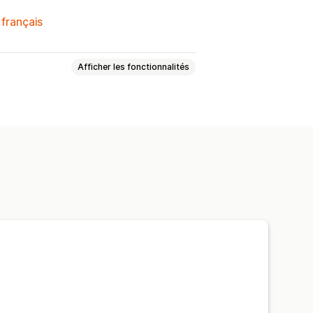
 français
Afficher les fonctionnalités
uits
Synchronisation des produits
 des offres
Importation groupée
usieurs emplacements
n des commandes
bord harmonisé