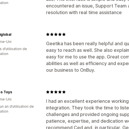
cation
encountered an issue, Support Team a
resolution with real time assistance
global
me-Uni
Geetika has been really helpful and q
s d’utilisation de
easy to reach as well. She also explain
cation
easy for me to use the app. Great co
abilities as well as efficiency and exp
our business to OnBuy.
es Toys
me-Uni
I had an excellent experience workin
un an d’utilisation de
integration. They took the time to lis
cation
challenges and provided ongoing suppo
patience, expertise, and dedication wer
recommend Ced and, in particular, Gee