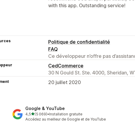
with this app. Outstanding service!
urces
Politique de confidentialité
FAQ
Ce développeur n’offre pas d’assistanc
oppeur
CedCommerce
30 N Gould St. Ste. 4000, Sheridan, W
ment
20 juillet 2020
Google & YouTube
étoile(s) sur 5
4,5
(5 069)
•
Installation gratuite
5069 avis au total
Accédez au meilleur de Google et de YouTube