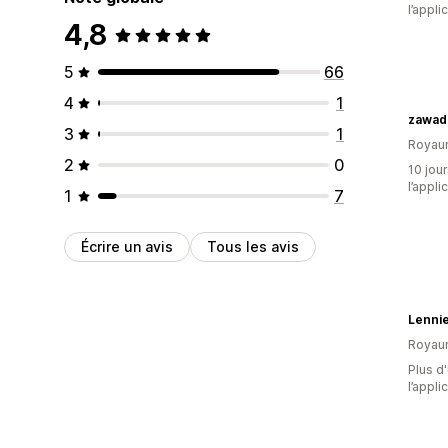
l’appli
4,8
5
66
4
1
zawadi
3
1
Royau
2
0
10 jour
l’appli
1
7
Écrire un avis
Tous les avis
Lenni
Royau
Plus d'
l’appli