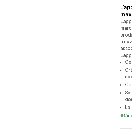
L’ap
maxi
L’app
march
produ
trouv
assoc
L’app
Gér
Cré
mo
Opt
Sim
des
La 
Con