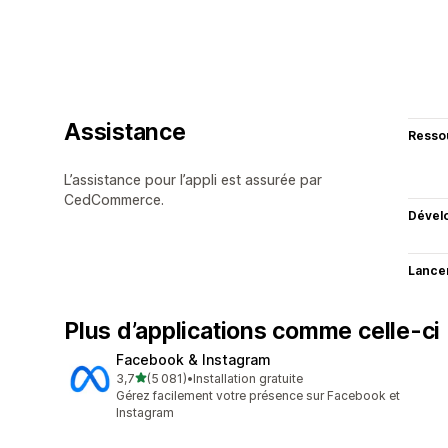
Assistance
Resso
L’assistance pour l’appli est assurée par
CedCommerce.
Dével
Lance
Plus d’applications comme celle-ci
Facebook & Instagram
étoile(s) sur 5
3,7
(5 081)
•
Installation gratuite
5081 avis au total
Gérez facilement votre présence sur Facebook et
Instagram