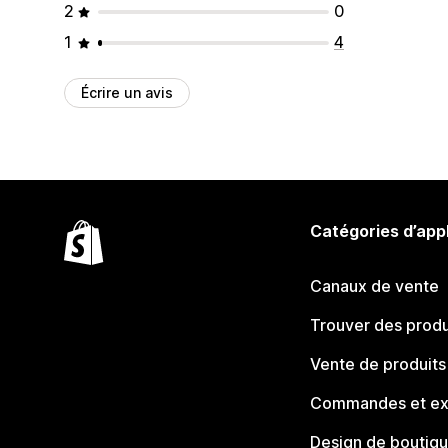
2
0
1
4
Écrire un avis
Catégories d’app
Canaux de vente
Trouver des produ
Vente de produits
Commandes et ex
Design de boutiq