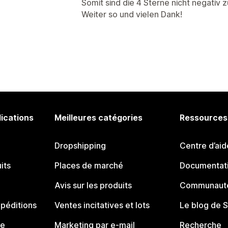
Somit sind die 4 Sterne nicht negativ 
Weiter so und vielen Dank!
lications
Meilleures catégories
Ressources
Dropshipping
Centre d’aid
its
Places de marché
Documentati
Avis sur les produits
Communauté
péditions
Ventes incitatives et lots
Le blog de 
ue
Marketing par e-mail
Recherche