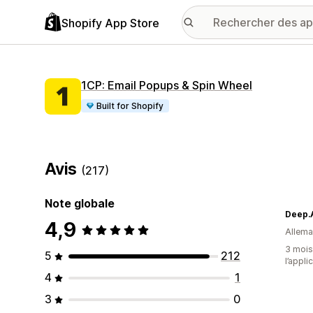
Shopify App Store
1CP: Email Popups & Spin Wheel
Built for Shopify
Avis
(217)
Note globale
Deep.A
4,9
Allem
3 mois 
5
212
l’appli
4
1
3
0