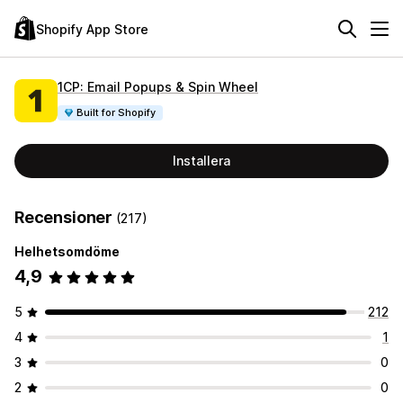
Shopify App Store
1CP: Email Popups & Spin Wheel
Built for Shopify
Installera
Recensioner
(217)
Helhetsomdöme
4,9
5
212
4
1
3
0
2
0