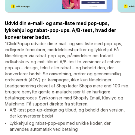
Udvid din e-mail- og sms-liste med pop-ups,
lykkehjul og rabat-pop-ups. A/B-test, hvad der
konverterer bedst.
1ClickPopup udvider din e-mail- og sms-liste med pop-ups,
indlejrede formularer, meddelelsesbjælker og lykkehjul. Få
tilmeldinger via rabat-pop-ups, påmindelser om forladt
indkøbskurv og exit-tilbud. A/B-test to versioner af enhver
pop-up – design, tekst eller rabat – og behold den, der
konverterer bedst. Se omsætning, ordrer og gennemsnitlig
ordreværdi (AOV) pr. kampagne, ikke kun tilmeldinger.
Leadgenerering drevet af Shop lader Shops mere end 100 mio.
brugere benytte gemte e-mailadresser til en hurtigere
betalingsproces. Synkroniser med Shopify Email, Klaviyo og
Mailchimp. Få support direkte fra stifteren.
A/B-test pop-up-design og tilbud, og behold den version,
der konverterer bedst
Lykkehjul og rabat-pop-ups med unikke koder, der
anvendes automatisk ved betaling