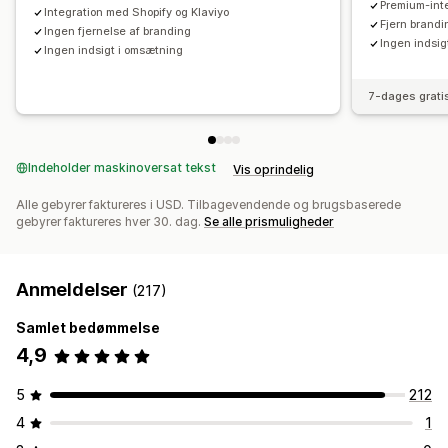
Premium-int
Integration med Shopify og Klaviyo
Fjern brandi
Ingen fjernelse af branding
Ingen indsig
Ingen indsigt i omsætning
7-dages grati
Indeholder maskinoversat tekst
Vis oprindelig
Alle gebyrer faktureres i USD. Tilbagevendende og brugsbaserede
gebyrer faktureres hver 30. dag.
Se alle prismuligheder
Anmeldelser
(217)
Samlet bedømmelse
4,9
5
212
4
1