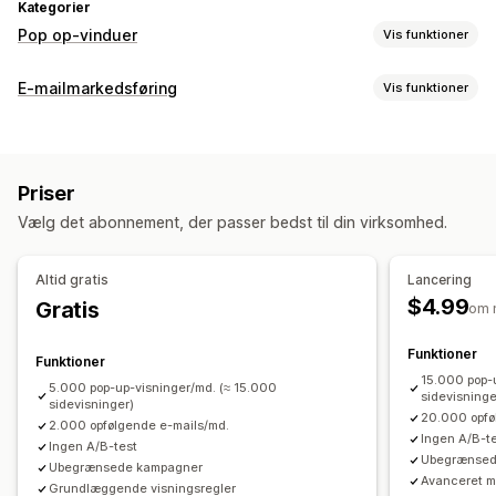
Kategorier
Pop op-vinduer
Vis funktioner
Typer af pop op-vinduer
E-mailmarkedsføring
Vis funktioner
Pop op-vinduer med mails
Pop op-vinduer med sms
Kampagnetyper
Pop op-vinduer med indkøbskurv
Afslutningsintention
Pop op-vinduer
Formularer
Rabatter
Kampagner
Rabatter
Lykkehjul
Nedtællingsure
Nyhedsbreve
Priser
Afslutningsintention
Forladt indkøbskurv
Velkomstmails
Formularer
Annonceringer
Spil
Spørgeundersøgelser
Vælg det abonnement, der passer bedst til din virksomhed.
Opfølgningsmails
Pop op-vinduer med advarsler
Tilpassede pop op-vinduer
Administration af kampagner
Administration af pop op-vinduer
Altid gratis
Lancering
Redigeringsværktøj
Skabeloner
Indsamling af samtykke
Redigeringsværktøj
Skabeloner
Oversættelse
$4.99
Gratis
om 
Liste til indsamling af mailadresser
Tilpasning til lokale forhold
Liste til indsamling af sms
Udløsere og regler
Funktioner
Liste til indsamling af mailadresser
Funktioner
Automatiseringer
Målretning
Geolokation
Segmentering
15.000 pop-
Liste til indsamling af sms
Kampagner
Udløsere og regler
5.000 pop-up-visninger/md. (≈ 15.000
sidevisninge
sidevisninger)
Tagging
Sporing
Rapportering
Analyser
Automatiseringer
Målretning
Geolokation
Segmentering
20.000 opfø
2.000 opfølgende e-mails/md.
Ingen A/B-t
Tagging
Rapportering
Analyser
Sporing
Ingen A/B-test
Ubegrænsed
Ubegrænsede kampagner
Avanceret m
Grundlæggende visningsregler