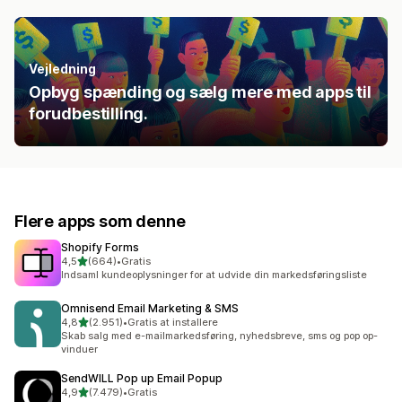
Vejledning
Opbyg spænding og sælg mere med apps til
forudbestilling.
Flere apps som denne
Shopify Forms
ud af 5 stjerner
4,5
(664)
•
Gratis
664 anmeldelser i alt
Indsaml kundeoplysninger for at udvide din markedsføringsliste
Omnisend Email Marketing & SMS
ud af 5 stjerner
4,8
(2.951)
•
Gratis at installere
2951 anmeldelser i alt
Skab salg med e-mailmarkedsføring, nyhedsbreve, sms og pop op-
vinduer
SendWILL Pop up Email Popup
ud af 5 stjerner
4,9
(7.479)
•
Gratis
7479 anmeldelser i alt