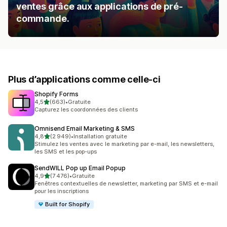
ventes grâce aux applications de pré-
commande.
Plus d’applications comme celle-ci
Shopify Forms
étoile(s) sur 5
4,5
(663)
•
Gratuite
663 avis au total
Capturez les coordonnées des clients
Omnisend Email Marketing & SMS
étoile(s) sur 5
4,8
(2 949)
•
Installation gratuite
2949 avis au total
Stimulez les ventes avec le marketing par e-mail, les newsletters,
les SMS et les pop-ups
SendWILL Pop up Email Popup
étoile(s) sur 5
4,9
(7 476)
•
Gratuite
7476 avis au total
Fenêtres contextuelles de newsletter, marketing par SMS et e-mail
pour les inscriptions
Built for Shopify