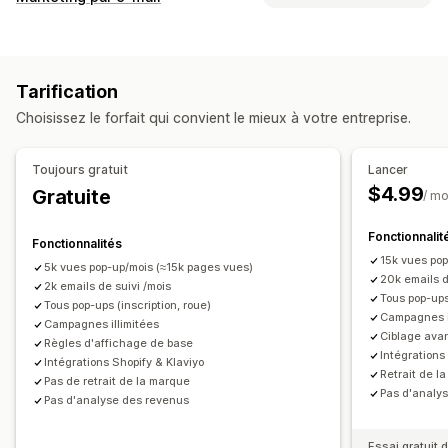
Pop-ups d’e-mails
Pop-ups de SMS
Pop-ups de panier
Types de campagnes
Intention de sortie
Réductions
Roue de la Fortune
Pop-ups
Formulaires
Réductions
Promotions
Compte à rebours
Newsletters
Formulaires
Annonces
Tarification
Intention de sortie
Panier abandonné
Jeux
Sondages
Pop-ups d’avertissement
Choisissez le forfait qui convient le mieux à votre entreprise.
E-mails de bienvenue
E-mails de suivi
Pop-ups personnalisés
Gestion des campagnes
Gestion des pop-ups
Toujours gratuit
Lancer
Outil d’édition
Modèles
Recueil du consentement
Outil d’édition
Modèles
Traduction
Localisation
$4.99
Gratuite
/ mo
Liste de collecte d’adresses e-mail
Liste de collecte d’adresses e-mail
Liste de collecte de SMS
Déclencheurs et règles
Fonctionnalit
Liste de collecte de SMS
Campagnes
Fonctionnalités
Automatisations
Ciblage
Géolocalisation
Segmentation
15k vues po
Déclencheurs et règles
Automatisations
Ciblage
5k vues pop-up/mois (≈15k pages vues)
20k emails d
Balisage
2k emails de suivi /mois
Suivi
Rapports
Analyses de données
Géolocalisation
Segmentation
Balisage
Rapports
Tous pop-ups
Tous pop-ups (inscription, roue)
Analyses de données
Suivi
Campagnes i
Campagnes illimitées
Ciblage ava
Règles d'affichage de base
Intégration
Intégrations Shopify & Klaviyo
Retrait de l
Pas de retrait de la marque
Pas d'analy
Pas d'analyse des revenus
Essai gratuit d