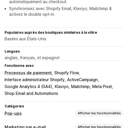
automatiquement au checkout.
Synchronisez avec Shopify Email, Klaviyo, Mailchimp &
activez le double opt-in.
Populaires auprès des boutiques similaires à la vôtre
Basées aux États-Unis
Langues
anglais, français, et espagnol
Fonctionne avec
Processus de paiement
Shopify Flow
Interface administrateur Shopify
ActiveCampaign
Google Analytics 4 (GA4)
Klaviyo
Mailchimp
Meta Pixel
Shop Email and Automations
Catégories
Pop-ups
Afficher les fonctionnalités
Types de pop-up
Marketing par e-mail
Afficher les fonctionnalités