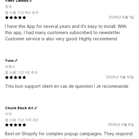
YNNY Limited
영국
앱 사용 기간 4년 초과
2026년 8월 1일
I have this App for several years and it's easy to install. With
this app, I had many customers subscribed to newsletter.
Customer service is also very good. Highly recommend
Yuna
프랑스
앱 사용 기간 1년 초과
2026년 4월 10일
Très bon support client en cas de question ! Je recommande
Chuck Black Art
미국
앱 사용 기간 거의 2년
2026년 4월 8일
Best on Shopify for complex popup campaigns. They respond