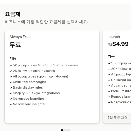
당첨 룰렛 돌리기
카운트다운 타이머
뉴스레터
양식
공지 사항
팝업
양식
할인
프로모션
이탈 의도
중단된 카트
환영 이메일
게임
설문조사
경고 팝업
사용자 지정 팝업
요금제
후속 조치 이메일
팝업 관리
비즈니스에 가장 적합한 요금제를 선택하세요.
캠페인 관리
편집기 도구
템플릿
번역
현지화
이메일 캡처 목록
편집기 도구
템플릿
동의 수집
이메일 캡처 목록
SMS 캡처 목록
캠페인
트리거 및 규칙
자동화
타게팅
Always Free
Launch
SMS 캡처 목록
트리거 및 규칙
자동화
타게팅
위치 정보
위치 정보
세분화
태그 지정
보고
분석
추적
$4.99
무료
/월
세분화
태그 지정
추적
보고
분석
기능
기능
15K popup v
5K popup views /month (≈ 15K pageviews)
20K follow-
2K follow-up emails /month
All popup typ
All popup types (opt-in, spin-to-win)
Unlimited c
Unlimited campaigns
Advanced ta
Basic display rules
Premium int
Shopify & Klaviyo integrations
Remove bra
No remove branding
No revenue 
No revenue insights
7일 무료 체험