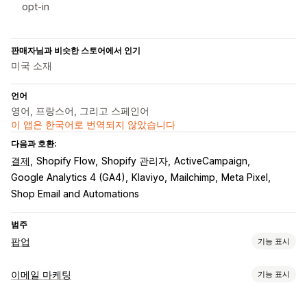
opt-in
판매자님과 비슷한 스토어에서 인기
미국 소재
언어
영어, 프랑스어, 그리고 스페인어
이 앱은 한국어로 번역되지 않았습니다
다음과 호환:
결제
Shopify Flow
Shopify 관리자
ActiveCampaign
Google Analytics 4 (GA4)
Klaviyo
Mailchimp
Meta Pixel
Shop Email and Automations
범주
팝업
기능 표시
팝업 유형
이메일 마케팅
기능 표시
이메일 팝업
SMS 팝업
카트 팝업
이탈 의도
할인
캠페인 유형