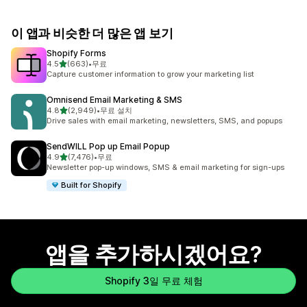
이 앱과 비슷한 더 많은 앱 보기
Shopify Forms
별 5개 중
4.5
(663)
•
무료
총 리뷰 663개
Capture customer information to grow your marketing list
Omnisend Email Marketing & SMS
별 5개 중
4.8
(2,949)
•
무료 설치
총 리뷰 2949개
Drive sales with email marketing, newsletters, SMS, and popups
SendWILL Pop up Email Popup
별 5개 중
4.9
(7,476)
•
무료
총 리뷰 7476개
Newsletter pop-up windows, SMS & email marketing for sign-ups
Built for Shopify
앱을 추가하시겠어요?
Shopify 3일 무료 체험