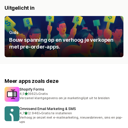
Uitgelicht in
Gids
Bouw spanning op en verhoog je verkopen
met pre-order-apps.
Meer apps zoals deze
Shopify Forms
van 5 sterren
4,5
(662)
•
Gratis
662 recensies in totaal
Verzamel klantgegevens om je marketinglijst uit te breiden
Omnisend Email Marketing & SMS
van 5 sterren
4,7
(2.946)
•
Gratis te installeren
2946 recensies in totaal
Verhoog je omzet met e-mailmarketing, nieuwsbrieven, sms en pop-
ups