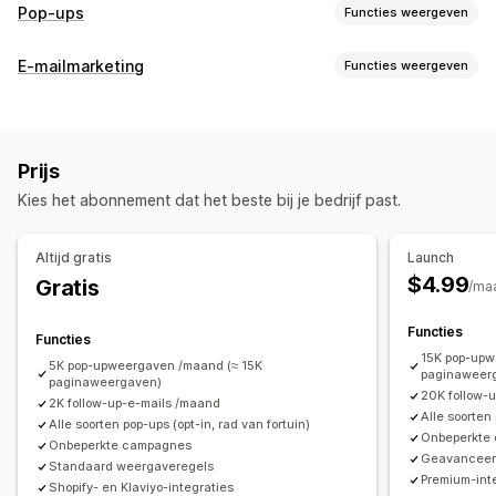
Pop-ups
Functies weergeven
Soorten pop-ups
E-mailmarketing
Functies weergeven
E-mailpop-ups
Sms-pop-ups
Winkelwagenpop-ups
Soorten campagnes
Exit intent
Kortingen
Draai aan het rad
Afteltimers
Pop-ups
Formulieren
Kortingen
Aanbiedingen
Exit intent
Nieuwsbrieven
Formulieren
Aankondigingen
Games
Prijs
Verlaten winkelwagen
Welkomstmails
Opvolgmails
Enquêtes
Waarschuwingspop-ups
Pop-ups op maat
Kies het abonnement dat het beste bij je bedrijf past.
Campagnes beheren
Pop-ups beheren
Bewerkingstool
Templates
Toestemmingsverzameling
Bewerkingstool
Templates
Vertaling
Lokalisatie
Altijd gratis
Launch
Lijst voor e-mailverzameling
Sms-opnamelijst
Lijst voor e-mailverzameling
Sms-opnamelijst
$4.99
Gratis
/ma
Triggers en regels
Automatiseringen
Targeting
Campagnes
Triggers en regels
Automatiseringen
Geolocatie
Segmentering
Tagging
Tracking
Rapportage
Functies
Targeting
Geolocatie
Segmentering
Tagging
Functies
Analytics
15K pop-upw
Rapportage
Analytics
Tracking
5K pop-upweergaven /maand (≈ 15K
paginaweer
paginaweergaven)
20K follow-
2K follow-up-e-mails /maand
Alle soorten 
Alle soorten pop-ups (opt-in, rad van fortuin)
Onbeperkte
Onbeperkte campagnes
Geavanceerd
Standaard weergaveregels
Premium-int
Shopify- en Klaviyo-integraties