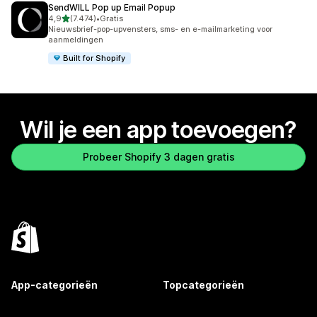
SendWILL Pop up Email Popup
van 5 sterren
4,9
(7.474)
•
Gratis
7474 recensies in totaal
Nieuwsbrief-pop-upvensters, sms- en e-mailmarketing voor
aanmeldingen
Built for Shopify
Wil je een app toevoegen?
Probeer Shopify 3 dagen gratis
App-categorieën
Topcategorieën