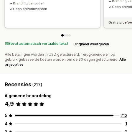
Branding ve
Branding behouden
Geen omzeti
Geen omzetinzichten
Gratis proefp
Bevat automatisch vertaalde tekst
Origineel weergeven
Alle betalingen worden in USD gefactureerd. Terugkerende en op
gebruik gebaseerde kosten worden om de 30 dagen gefactureerd.
Alle
prijsopties
Recensies
(217)
Algemene beoordeling
4,9
5
212
4
1
3
0