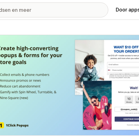
Door apps
ij met uitgelichte afbeeldingen