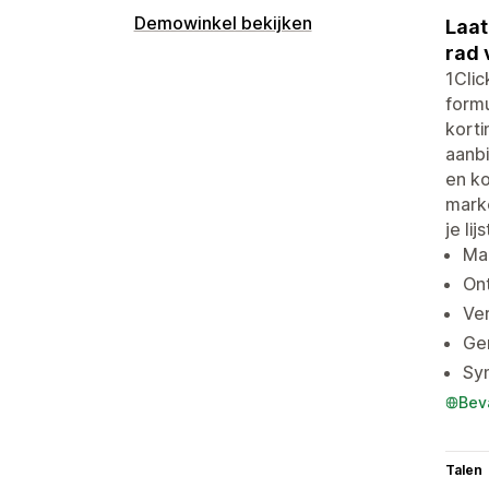
Demowinkel bekijken
Laat
rad 
1Clic
form
korti
aanbi
en ko
mark
je lijs
Maa
On
Ver
Gen
Syn
Bev
Talen