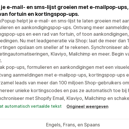
 je e-mail- en sms-lijst groeien met e-mailpop-ups,
van fortuin en kortingspop-ups.
kPopup helpt je e-mail- en sms-lijst te laten groeien met a
ulieren en aankondigingspop-ups. Ontvang meer aanmeldin
ngspop-ups en een rad van fortuin, of toon aankondigingen
edingen. Nu met leadgeneratie via Shop: laat de meer dan 
rtingen opslaan om sneller af te rekenen. Synchroniseer a
etingautomatiseringen, Klaviyo, Mailchimp en meer. Begin
t.
k pop-ups, formulieren en aankondigingen met een visuele
tvang aanmeldingen met e-mailpop-ups, kortingspop-ups en
zamel leads van meer dan 100 miljoen Shop-gebruikers om 
ereer unieke kortingscodes en pas ze automatisch toe bij
chroniseer met Shopify Email, Klaviyo, Mailchimp en schake
at automatisch vertaalde tekst
Origineel weergeven
Engels, Frans, en Spaans