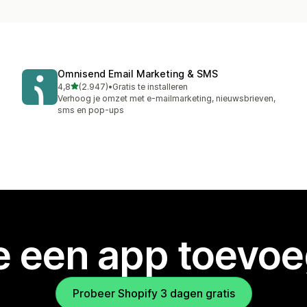
Omnisend Email Marketing & SMS
van 5 sterren
4,8
(2.947)
•
Gratis te installeren
2947 recensies in totaal
Verhoog je omzet met e-mailmarketing, nieuwsbrieven,
sms en pop-ups
je een app toevo
Probeer Shopify 3 dagen gratis