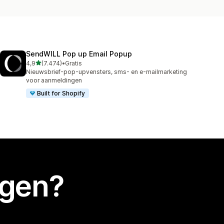
SendWILL Pop up Email Popup
van 5 sterren
4,9
(7.474)
•
Gratis
7474 recensies in totaal
Nieuwsbrief-pop-upvensters, sms- en e-mailmarketing
voor aanmeldingen
Built for Shopify
egen?