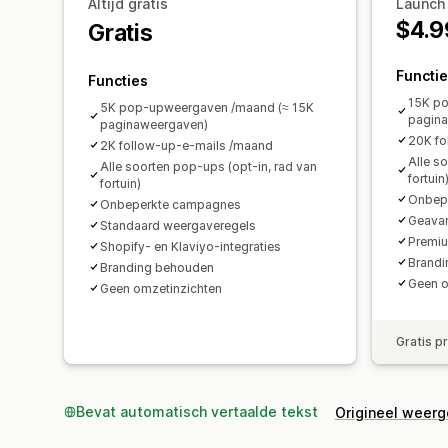
Altijd gratis
Launch
$4.9
Gratis
Functi
Functies
15K p
5K pop-upweergaven /maand (≈ 15K
pagin
paginaweergaven)
20K fo
2K follow-up-e-mails /maand
Alle s
Alle soorten pop-ups (opt-in, rad van
fortuin
fortuin)
Onbep
Onbeperkte campagnes
Geavan
Standaard weergaveregels
Premiu
Shopify- en Klaviyo-integraties
Brandi
Branding behouden
Geen o
Geen omzetinzichten
Gratis p
Bevat automatisch vertaalde tekst
Origineel weer