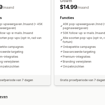
Tracking
Rapportage
Analytics
Growth
Segmentering
Tagging
Rapportage
9
$14.99
/maand
/maand
es
Functies
op-upweergaven /maand (≈ 45K
40K pop-upweergaven /mnd (
aweergaven)
paginaweergaven)
llow-up-e-mails /maand
50K follow-up-e-mails /maan
oorten pop-ups (opt-in, rad van
Alle soorten pop-ups (opt-in, 
)
fortuin)
erkte campagnes
Onbeperkte campagnes
ceerde targeting
Geavanceerde targeting
m-integraties
Premium-integraties
ng verwijderen
Branding verwijderen
mzetinzichten
Omzetinzichten
roefperiode van 7 dagen
Gratis proefperiode van 7 dage
geven