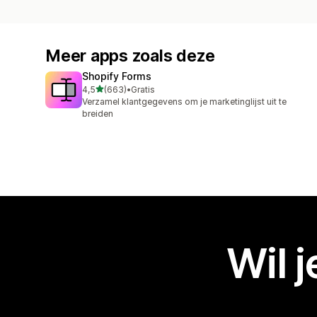
Meer apps zoals deze
Shopify Forms
van 5 sterren
4,5
(663)
•
Gratis
663 recensies in totaal
Verzamel klantgegevens om je marketinglijst uit te
breiden
Wil 