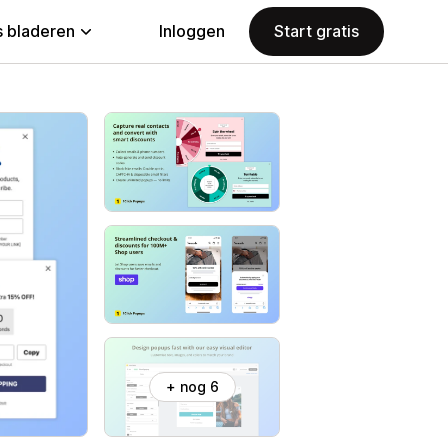
 bladeren
Inloggen
Start gratis
+ nog 6