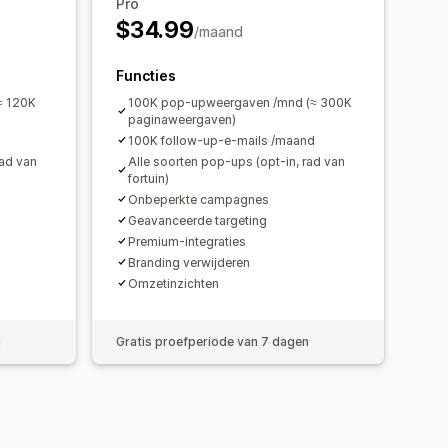
Pro
Analytics
Tracking
$34.99
/maand
Functies
≈ 120K
100K pop-upweergaven /mnd (≈ 300K
paginaweergaven)
d
100K follow-up-e-mails /maand
rad van
Alle soorten pop-ups (opt-in, rad van
fortuin)
Onbeperkte campagnes
Geavanceerde targeting
Premium-integraties
Branding verwijderen
Omzetinzichten
n
Gratis proefperiode van 7 dagen