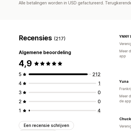
Alle betalingen worden in USD gefactureerd. Terugkeren
Recensies
YNNY 
(217)
Vereni
Meer d
Algemene beoordeling
app
4,9
5
212
Yuna
4
1
Frankri
3
0
Meer d
2
0
de ap
1
4
Chuck 
Een recensie schrijven
Vereni