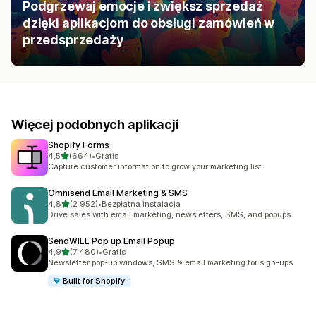
Podgrzewaj emocje i zwiększ sprzedaż
dzięki aplikacjom do obsługi zamówień w
przedsprzedaży
Więcej podobnych aplikacji
Shopify Forms
na 5 gwiazdek
4,5
(664)
•
Gratis
Łączna liczba recenzji: 664
Capture customer information to grow your marketing list
Omnisend Email Marketing & SMS
na 5 gwiazdek
4,8
(2 952)
•
Bezpłatna instalacja
Łączna liczba recenzji: 2952
Drive sales with email marketing, newsletters, SMS, and popups
SendWILL Pop up Email Popup
na 5 gwiazdek
4,9
(7 480)
•
Gratis
Łączna liczba recenzji: 7480
Newsletter pop-up windows, SMS & email marketing for sign-ups
Built for Shopify