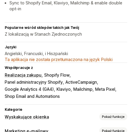
Sync to Shopify Email, Klaviyo, Mailchimp & enable double
opt-in
Popularne wśród sklepów takich jak Twój
Z lokalizacją w Stanach Zjednoczonych
Języki
Angielski, Francuski, i Hiszpański
Ta aplikacja nie została przetłumaczona na język Polski
Współpracuje z
Realizacja zakupu
Shopify Flow
Panel administracyjny Shopify
ActiveCampaign
Google Analytics 4 (GA4)
Klaviyo
Mailchimp
Meta Pixel
Shop Email and Automations
Kategorie
Wyskakujące okienka
Pokaż funkcje
Rodzaje wyskakujących okienek
Marketing e-mailowy
Pokaż funkcje