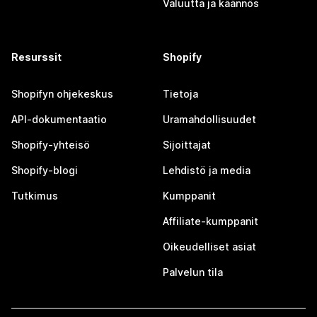
Valuutta ja käännös
Resurssit
Shopify
Shopifyn ohjekeskus
Tietoja
API-dokumentaatio
Uramahdollisuudet
Shopify-yhteisö
Sijoittajat
Shopify-blogi
Lehdistö ja media
Tutkimus
Kumppanit
Affiliate-kumppanit
Oikeudelliset asiat
Palvelun tila