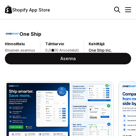
Shopify App Store
One Ship
Hinnoittelu
Tähtiarvio
Kehittäjä
Ilmainen asennus
0,0
(0 Arvostelut)
One Ship Inc.
Asenna