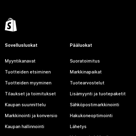
Sovellusluokat
Pääluokat
Myyntikanavat
Suoratoimitus
Tuotteiden etsiminen
Markkinapaikat
Tuotteiden myyminen
Tuotearvostelut
Tilaukset ja toimitukset
Lisämyynti ja tuotepaketit
Kaupan suunnittelu
Sähköpostimarkkinointi
Markkinointi ja konversio
Hakukoneoptimointi
Kaupan hallinnointi
Lähetys