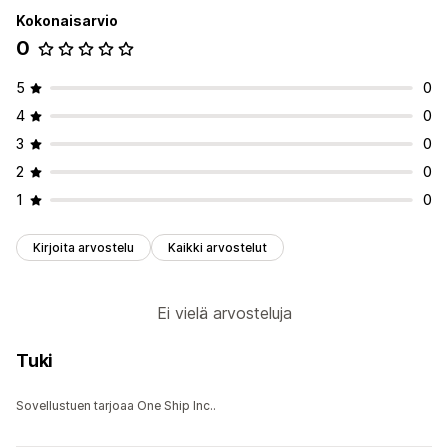
Kokonaisarvio
0
5
0
4
0
3
0
2
0
1
0
Kirjoita arvostelu
Kaikki arvostelut
Ei vielä arvosteluja
Tuki
Sovellustuen tarjoaa One Ship Inc..