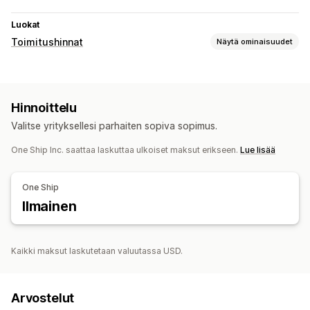
Luokat
Toimitushinnat
Näytä ominaisuudet
Hinnan laskeminen
Kuljetuspalveluperusteinen
Asiakasperusteinen
Hinnoittelu
Kokoperusteinen
Etäisyysperusteinen
Määräperusteinen
Valitse yrityksellesi parhaiten sopiva sopimus.
Painoperusteinen
Postinumero
Hintojen yhdistäminen
Useat alueet
Useat sijainnit
One Ship Inc. saattaa laskuttaa ulkoiset maksut erikseen.
Lue lisää
Mukautukset
One Ship
Mukautetut ilmoitukset
Seurantasivut
Ilmainen
Kaikki maksut laskutetaan valuutassa USD.
Arvostelut