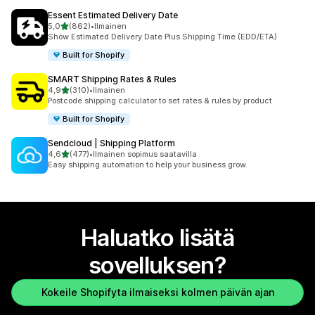
Essent Estimated Delivery Date
/ 5 tähteä
5,0
(862)
•
Ilmainen
862 arvostelua yhteensä
Show Estimated Delivery Date Plus Shipping Time (EDD/ETA)
Built for Shopify
SMART Shipping Rates & Rules
/ 5 tähteä
4,9
(310)
•
Ilmainen
310 arvostelua yhteensä
Postcode shipping calculator to set rates & rules by product
Built for Shopify
Sendcloud | Shipping Platform
/ 5 tähteä
4,6
(477)
•
Ilmainen sopimus saatavilla
477 arvostelua yhteensä
Easy shipping automation to help your business grow.
Haluatko lisätä
sovelluksen?
Kokeile Shopifyta ilmaiseksi kolmen päivän ajan